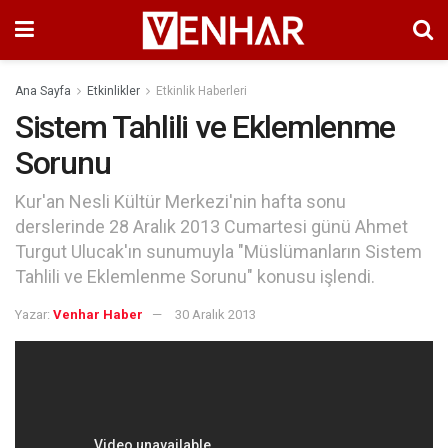
Ana Sayfa
Etkinlikler
Etkinlik Haberleri
Sistem Tahlili ve Eklemlenme
Sorunu
Kur'an Nesli Kültür Merkezi'nin hafta sonu
derslerinde 28 Aralık 2013 Cumartesi günü Ahmet
Turgut Ulucak'ın sunumuyla "Müslümanların Sistem
Tahlili ve Eklemlenme Sorunu" konusu işlendi.
Yazar:
Venhar Haber
30 Aralık 2013