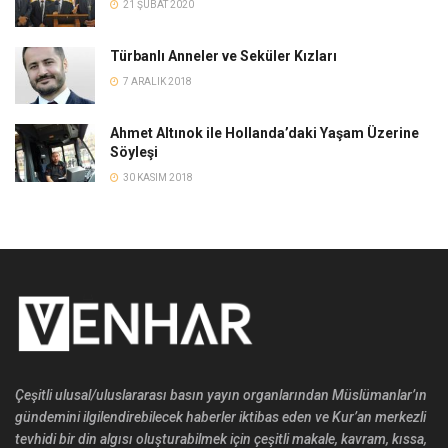
21 ŞUBAT 2020
Türbanlı Anneler ve Seküler Kızları
7 ARALIK 2018
Ahmet Altınok ile Hollanda’daki Yaşam Üzerine
Söyleşi
30 KASIM 2018
Çeşitli ulusal/uluslararası basın yayın organlarından Müslümanlar’ın
gündemini ilgilendirebilecek haberler iktibas eden ve Kur’an merkezli
tevhidi bir din algısı oluşturabilmek için çeşitli makale, kavram, kıssa,