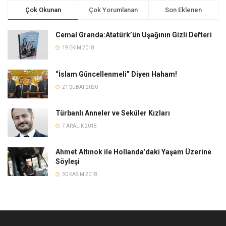
Çok Okunan
Çok Yorumlanan
Son Eklenen
Cemal Granda:Atatürk’ün Uşağının Gizli Defteri
19 EKIM 2018
“İslam Güncellenmeli” Diyen Haham!
21 ŞUBAT 2020
Türbanlı Anneler ve Seküler Kızları
7 ARALIK 2018
Ahmet Altınok ile Hollanda’daki Yaşam Üzerine
Söyleşi
30 KASIM 2018