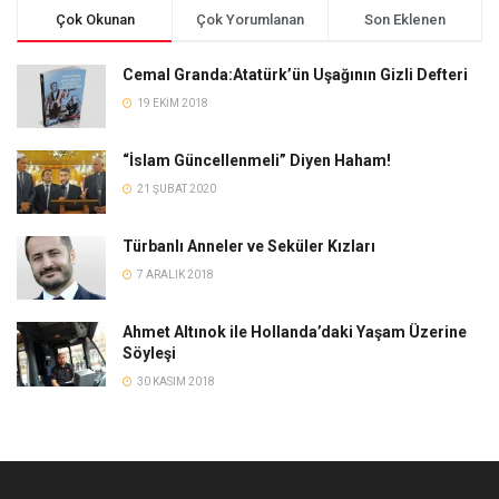
Çok Okunan
Çok Yorumlanan
Son Eklenen
Cemal Granda:Atatürk’ün Uşağının Gizli Defteri
19 EKIM 2018
“İslam Güncellenmeli” Diyen Haham!
21 ŞUBAT 2020
Türbanlı Anneler ve Seküler Kızları
7 ARALIK 2018
Ahmet Altınok ile Hollanda’daki Yaşam Üzerine
Söyleşi
30 KASIM 2018