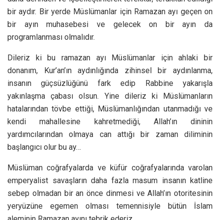
bir aydır. Bir yerde Müslümanlar için Ramazan ayı geçen on
bir ayın muhasebesi ve gelecek on bir ayın da
programlanması olmalıdır.
Dileriz ki bu ramazan ayı Müslümanlar için ahlaki bir
donanım, Kur’an’ın aydınlığında zihinsel bir aydınlanma,
insanın güçsüzlüğünü fark edip Rabbine yakarışla
yakınlaşma çabası olsun. Yine dileriz ki Müslümanların
hatalarından tövbe ettiği, Müslümanlığından utanmadığı ve
kendi mahallesine kahretmediği, Allah’ın dininin
yardımcılarından olmaya can attığı bir zaman diliminin
başlangıcı olur bu ay…
Müslüman coğrafyalarda ve küfür coğrafyalarında varolan
emperyalist savaşların daha fazla masum insanın katline
sebep olmadan bir an önce dinmesi ve Allah’ın otoritesinin
yeryüzüne egemen olması temennisiyle bütün İslam
aleminin Ramazan ayını tebrik ederiz.