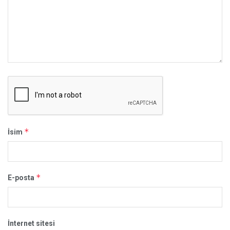
*
İsim
*
E-posta
İnternet sitesi