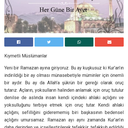
Kıymetli Müslümanlar
Yeni bir Ramazan ayına giriyoruz. Bu ay kuşkusuz ki Kur’an’ın
indirildiği bir ay olması münasebetiyle müminler için önemli
bir aydır. Bu ay da Allah’a şükrün bir gereği olarak oruç
tutarız. Açların, yoksulların halinden anlamak için oruç tutulur
denilse de aslında insan kendi içindeki ahlaki açlığını ve
yoksulluğunu terbiye etmek için oruç tutar. Kendi ahlaki
açlığını, sefilliğini giderememiş biri başkasının bedensel
açlığını umursamaz. Ramazan ayı aynı zamanda Kur’an’ın
daha derinden ve içselleştirilerek tefekkür, tefakkuh edildiği