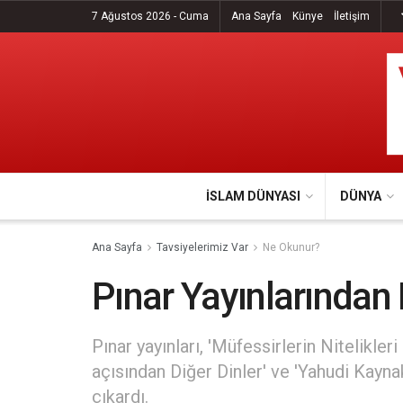
7 Ağustos 2026 - Cuma
Ana Sayfa
Künye
İletişim
İSLAM DÜNYASI
DÜNYA
Ana Sayfa
Tavsiyelerimiz Var
Ne Okunur?
Pınar Yayınlarından 
Pınar yayınları, 'Müfessirlerin Nitelikleri
açısından Diğer Dinler' ve 'Yahudi Kayna
çıkardı.