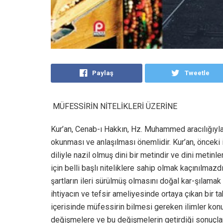
Paylaş
Tweetle
MÜFESSİRİN NİTELİKLERİ ÜZERİNE
Kur’an, Cenab-ı Hakkın, Hz. Muhammed aracılığıyla i
okunması ve anlaşılması önemlidir. Kur’an, önceki 
diliyle nazil olmuş dini bir metindir ve dini metin
için belli başlı niteliklere sahip olmak kaçınılmazd
şartların ileri sürülmüş olmasını doğal kar-şılamak g
ihtiyacın ve tefsir ameliyesinde ortaya çıkan bir 
içerisinde müfessirin bilmesi gereken ilimler konu
değişmelere ve bu değişmelerin getirdiği sonuçlara