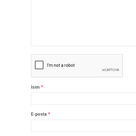
*
İsim
*
E-posta