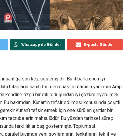
Whatsapp ile Gönder
E-posta Gönder
nsanlığa son kez seslenişidir. Bu itibarla onun iyi
ilahi hitapların sahih bir mecmuası olmasının yanı sıra Arap
lerin kendine özgü bir dili olduğundan iyi çözümleyebilmek
ır. Bu bakımdan, Kur’an’ın tefsir edilmesi konusunda çeşitli
erekir.Kur’an’ı tefsir etmek için öne sürülen şartlar bir
takım tecrübelerin mahsulüdür. Bu yüzden tarihsel süreç
sunda farklılıklar baş göstermiştir. Toplumsal
 paralel biçimde yeni söylemlerin, tenkitlerin, teklif ve