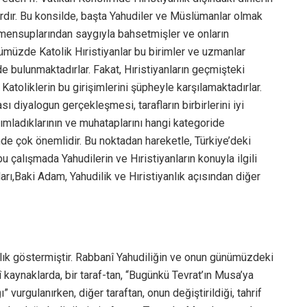
ardır. Bu konsilde, başta Yahudiler ve Müslümanlar olmak
 mensuplarından saygıyla bahsetmişler ve onların
nümüzde Katolik Hıristiyanlar bu birimler ve uzmanlar
e bulunmaktadırlar. Fakat, Hıristiyanların geçmişteki
Katoliklerin bu girişimlerini şüpheyle karşılamaktadırlar.
ı diyalogun gerçekleşmesi, tarafların birbirlerini iyi
tanımladıklarının ve muhataplarını hangi kategoride
nde çok önemlidir. Bu noktadan hareketle, Türkiye’deki
bu çalışmada Yahudilerin ve Hıristiyanların konuyla ilgili
ları,Baki Adam, Yahudilik ve Hıristiyanlık açısından diğer
lılık göstermiştir. Rabbanî Yahudiliğin ve onun günümüzdeki
kaynaklarda, bir taraf-tan, “Bugünkü Tevrat’ın Musa’ya
 vurgulanırken, diğer taraftan, onun değiştirildiği, tahrif