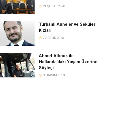
21 ŞUBAT 2020
Türbanlı Anneler ve Seküler
Kızları
7 ARALIK 2018
Ahmet Altınok ile
Hollanda’daki Yaşam Üzerine
Söyleşi
30 KASIM 2018