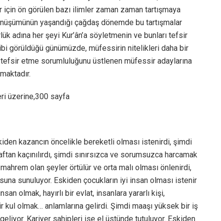
 için ön görülen bazı ilimler zaman zaman tartışmaya
 dönüşümünün yaşandığı çağdaş dönemde bu tartışmalar
lük adına her şeyi Kur’ân’a söyletmenin ve bunları tefsir
gibi görüldüğü günümüzde, müfessirin nitelikleri daha bir
ı tefsir etme sorumluluğunu üstlenen müfessir adaylarına
şmaktadır.
eri üzerine,300 sayfa
iden kazancın öncelikle bereketli olması istenirdi, şimdi
aftan kaçınılırdı, şimdi sınırsızca ve sorumsuzca harcamak
 mahrem olan şeyler örtülür ve orta malı olması önlenirdi,
usuna sunuluyor. Eskiden çocukların iyi insan olması istenir
nsan olmak, hayırlı bir evlat, insanlara yararlı kişi,
bir kul olmak… anlamlarına gelirdi. Şimdi maaşı yüksek bir iş
eliyor. Kariyer sahipleri ise el üstünde tutuluyor. Eskiden