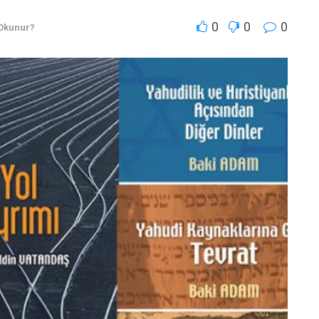
0
0
0
Okunur?