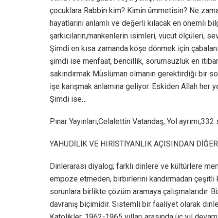
çocuklara Rabbin kim? Kimin ümmetisin? Ne zama
hayatlarını anlamlı ve değerli kılacak en önemli bil
şarkıcıların,mankenlerin isimleri, vücut ölçüleri, se
Şimdi en kısa zamanda köşe dönmek için çabalanıyor
şimdi ise menfaat, bencillik, sorumsuzluk en itibar
sakındırmak Müslüman olmanın gerektirdiği bir so
işe karışmak anlamına geliyor. Eskiden Allah her ye
Şimdi ise…
Pınar Yayınları,Celalettin Vatandaş, Yol ayrımı,332
YAHUDİLİK VE HIRİSTİYANLIK AÇISINDAN DİĞE
Dinlerarası diyalog; farklı dinlere ve kültürlere men
empoze etmeden, birbirlerini kandırmadan çeşitli k
sorunlara birlikte çözüm aramaya çalışmalarıdır. Böy
davranış biçimidir. Sistemli bir faaliyet olarak dinl
Katolikler, 1962-1965 yılları arasında üç yıl devam 