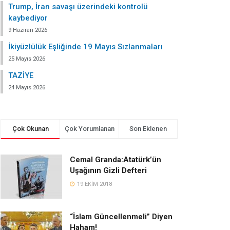
Trump, İran savaşı üzerindeki kontrolü
kaybediyor
9 Haziran 2026
İkiyüzlülük Eşliğinde 19 Mayıs Sızlanmaları
25 Mayıs 2026
TAZİYE
24 Mayıs 2026
Çok Okunan
Çok Yorumlanan
Son Eklenen
Cemal Granda:Atatürk’ün
Uşağının Gizli Defteri
19 EKIM 2018
“İslam Güncellenmeli” Diyen
Haham!