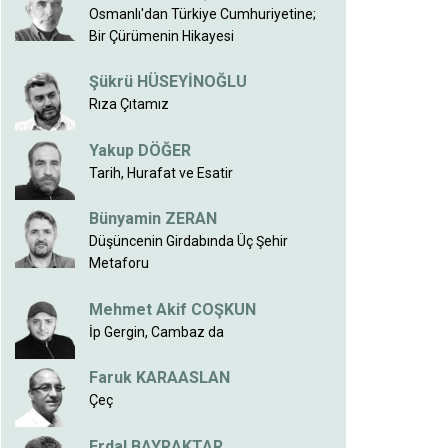
Osmanlı'dan Türkiye Cumhuriyetine;
Bir Çürümenin Hikayesi
Şükrü HÜSEYİNOĞLU
Rıza Çıtamız
Yakup DÖĞER
Tarih, Hurafat ve Esatir
Bünyamin ZERAN
Düşüncenin Girdabında Üç Şehir
Metaforu
Mehmet Akif COŞKUN
İp Gergin, Cambaz da
Faruk KARAASLAN
Çeç
Erdal BAYRAKTAR