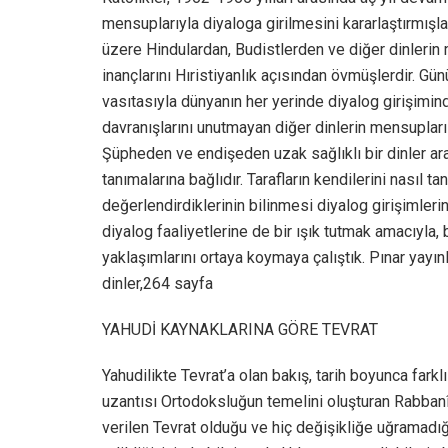
mensuplarıyla diyaloga girilmesini kararlaştırmışl
üzere Hindulardan, Budistlerden ve diğer dinlerin
inançlarını Hıristiyanlık açısından övmüşlerdir. Gü
vasıtasıyla dünyanın her yerinde diyalog girişimind
davranışlarını unutmayan diğer dinlerin mensupları 
Şüpheden ve endişeden uzak sağlıklı bir dinler aras
tanımalarına bağlıdır. Tarafların kendilerini nasıl 
değerlendirdiklerinin bilinmesi diyalog girişimleri
diyalog faaliyetlerine de bir ışık tutmak amacıyla, 
yaklaşımlarını ortaya koymaya çalıştık. Pınar yayın
dinler,264 sayfa
YAHUDİ KAYNAKLARINA GÖRE TEVRAT
Yahudilikte Tevrat’a olan bakış, tarih boyunca fark
uzantısı Ortodoksluğun temelini oluşturan Rabbanî 
verilen Tevrat olduğu ve hiç değişikliğe uğramadığı”