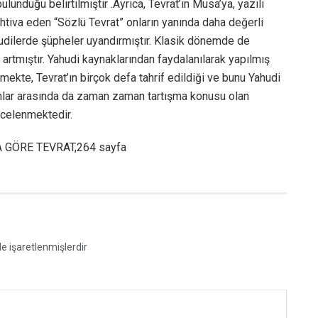
 bulunduğu belirtilmiştir .Ayrıca, Tevrat’ın Musa’ya, yazılı
 ihtiva eden “Sözlü Tevrat” onların yanında daha değerli
hudilerde şüpheler uyandırmıştır. Klasik dönemde de
tmıştır. Yahudi kaynaklarından faydalanılarak yapılmış
nmekte, Tevrat’ın birçok defa tahrif edildiği ve bunu Yahudi
nlar arasında da zaman zaman tartışma konusu olan
incelenmektedir.
A GÖRE TEVRAT,264 sayfa
le işaretlenmişlerdir