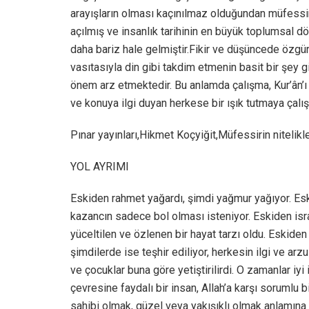
arayışların olması kaçınılmaz olduğundan müfessir
açılmış ve insanlık tarihinin en büyük toplumsal
daha bariz hale gelmiştir.Fikir ve düşüncede özgür
vasıtasıyla din gibi takdim etmenin basit bir şey 
önem arz etmektedir. Bu anlamda çalışma, Kur’ân’
ve konuya ilgi duyan herkese bir ışık tutmaya çalı
Pınar yayınları,Hikmet Koçyiğit,Müfessirin nitelikl
YOL AYRIMI
Eskiden rahmet yağardı, şimdi yağmur yağıyor. Esk
kazancın sadece bol olması isteniyor. Eskiden isr
yüceltilen ve özlenen bir hayat tarzı oldu. Eskiden
şimdilerde ise teşhir ediliyor, herkesin ilgi ve arz
ve çocuklar buna göre yetiştirilirdi. O zamanlar iyi i
çevresine faydalı bir insan, Allah’a karşı sorumlu 
sahibi olmak, güzel veya yakışıklı olmak anlamına g