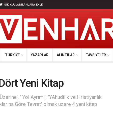
SIK KULLANILANLARA EKLE
TÜRKIYE
YAZARLAR
ALINTILAR
TAVSIYELER
Dört Yeni Kitap
 Üzerine', ' Yol Ayrımı', 'YAhudilik ve Hristiyanlık
klarına Göre Tevrat' olmak üzere 4 yeni kitap