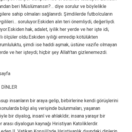
ndan beri Müslümansın?… diye sorulur ve böylelikle
gilere sahip olmaları sağlanırdı. Şimdilerde futbolcuların
vgilileri… soruluyor.Eskiden alın teri önemliydi, değerliydi.
.Eskiden hak, adalet, iyilik her yerde ve her işte idi,
lı ölçüler oldu.Eskiden iyiliği emredip kötülükten
rumluluktu, şimdi ise haddi aşmak, üstüne vazife olmayan
rde ve her işteydi; hiçbir şey Allah’tan gizlenemezdi.
 sayfa
R DİNLER
sup insanların bir araya gelip, birbirlerine kendi görüşlerini
onularda bilgi alış verişinde bulunmaları, yaşanan
le bir diyalog, insanî ve ahlakîdir; insana yaraşır bir
er arası diyalogun kaynağı Hıristiyan Katoliklerdir.
eden II. Vatikan Konsili’nde Hıristiyanlık dışındaki dinlerin