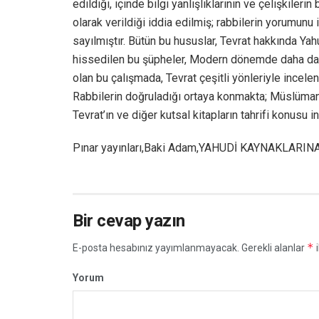
edildiği, içinde bilgi yanlışlıklarının ve çelişkilerin
olarak verildiği iddia edilmiş; rabbilerin yorumunu
sayılmıştır. Bütün bu hususlar, Tevrat hakkında Ya
hissedilen bu şüpheler, Modern dönemde daha da ar
olan bu çalışmada, Tevrat çeşitli yönleriyle incele
Rabbilerin doğruladığı ortaya konmakta; Müslüma
Tevrat’ın ve diğer kutsal kitapların tahrifi konusu 
Pınar yayınları,Baki Adam,YAHUDİ KAYNAKLARIN
Bir cevap yazın
*
E-posta hesabınız yayımlanmayacak.
Gerekli alanlar
i
Yorum