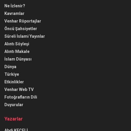
Ne İzlenir?
Kavramlar
Venhar Röportajlar
Öncü Şahsiyetler
Süreli İslami Yayınlar
Alıntı Söyleşi
Alıntı Makale
İslam Dünyası
Dünya
Türkiye
Etkinlikler
Venhar Web TV
Fotoğrafların Dili
Duyurular
Yazarlar
Abdi KEÇELİ