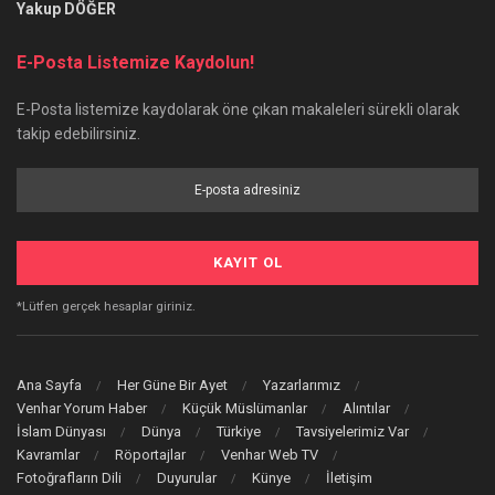
Yakup DÖĞER
E-Posta Listemize Kaydolun!
E-Posta listemize kaydolarak öne çıkan makaleleri sürekli olarak
takip edebilirsiniz.
*Lütfen gerçek hesaplar giriniz.
Ana Sayfa
Her Güne Bir Ayet
Yazarlarımız
Venhar Yorum Haber
Küçük Müslümanlar
Alıntılar
İslam Dünyası
Dünya
Türkiye
Tavsiyelerimiz Var
Kavramlar
Röportajlar
Venhar Web TV
Fotoğrafların Dili
Duyurular
Künye
İletişim