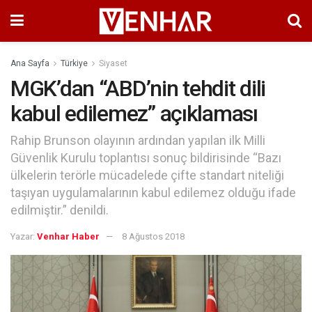
Ana Sayfa
Türkiye
Siyaset
MGK’dan “ABD’nin tehdit dili
kabul edilemez” açıklaması
Rahip Brunson olayının ardından yapılan ilk Milli
Güvenlik Kurulu toplantısı sonuç bildirisinde “Bazı
ülkelerin terörle mücadelede çifte standart niteliği
taşıyan uygulamalarının kabul edilemez olduğu ifade
edilmiştir.” denildi.
Yazar:
Venhar Haber
8 Ağustos 2018