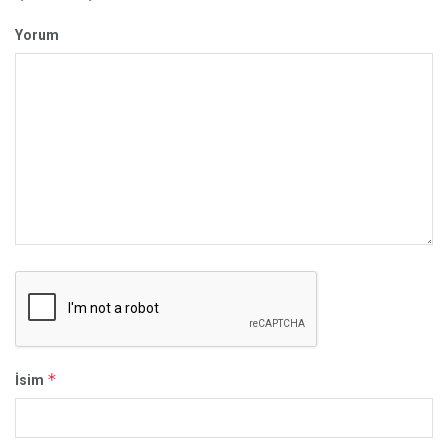
Yorum
*
İsim