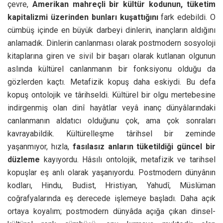
çevre,
Amerikan mahreçli bir kültür kodunun, tüketim
kapitalizmi üzerinden bunları kuşattığını
fark edebildi. O
cümbüş içinde en büyük darbeyi dinlerin, inançların aldığını
anlamadık. Dinlerin canlanması olarak postmodern sosyoloji
kitaplarına giren ve sivil bir başarı olarak kutlanan olgunun
aslında kültürel canlanmanın bir fonksiyonu olduğu da
gözlerden kaçtı. Metafizik kopuş daha eskiydi. Bu defa
kopuş ontolojik ve târihseldi. Kültürel bir olgu mertebesine
indirgenmiş olan dinî hayâtlar veyâ inanç dünyâlarındaki
canlanmanın aldatıcı olduğunu çok, ama çok sonraları
kavrayabildik. Kültürelleşme târihsel bir zeminde
yaşanmıyor, hızla,
fasılasız anların tüketildiği güncel bir
düzleme
kayıyordu. Hâsılı ontolojik, metafizik ve tarihsel
kopuşlar eş anlı olarak yaşanıyordu. Postmodern dünyânın
kodları, Hindu, Budist, Hristiyan, Yahudî, Müslüman
coğrafyalarında eş derecede işlemeye başladı. Daha açık
ortaya koyalım; postmodern dünyâda açığa çıkan dinsel-