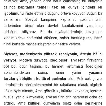
anlatıyor. Ama, yapılan daha derin çalışmalar, bu dünyânın
aslında
kapitalist temelli tek bir dünyâ içindeki bir
işbölümünü i
fâde etmiş olduğunu ortaya koyuyor. Bugün, bir
zamanların Sovyet kampının, kapitalist şekillenmenin
türlerinden birisi olan devlet kapitalizmini yansıtmış
olduğunu biliyoruz. Bu da siyâsal-ideolojik kavgaların
zihnimizdeki harâretini düşüren, onları basitleştiren, hattâ
nihâî kertede manâsızlaştıran bir netice veriyor.
Siyâset, medeniyetin yüksek tansiyonlu, âteşin hâlini
veriyor.
Modern dünyâda
ideolojiler
, siyâsetin fırınlarına
bol bol odun taşımış, bu harâreti arttırmıştı. İdeolojiler
sönümlendikten sonra, onun yerini
yaşama
tarzlarıyla
ölçülen kültürel açılımlar
aldı. Pek çok çevre,
ideolojilerin sönümlenmesini bir rahatlama olarak algıladı.
Lâkin öyle olmadı, Ama gördük ki, kültürel kavgalar, içerdiği
husûsî yanıcı kimyalarla, siyâsal fırınların harâretini daha da
arttırdı. Ama kültürel dünyâların biraz daha derinlerine