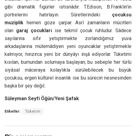
gibi dramatik figürler istisnâdır. T.Edison, B.Franklin’in
portrelerini hatırlayın. Sûretlerindeki
çocuksu
muziplik
hemen göze çarpar. Asrî zamanların mûcitleri
olan
garaj çocukları
ise tekmil çocuk ruhludur. Sâdece
sayılarına sıfır yetiştirmekte zorlandığımız yuva
arkadaşlarına mütemâdiyen yeni oyuncaklar yetiştirmekle
kalmıyor, hınzırca yeni bir dünyâyı inşâ ediyorlar. Tüketimi
kısılan, burnundan solumaya başlayan; bu sebeple her türlü
siyâsal mâceraya kolaylıkla sürülebilecek bu büyük
çocuksu, ergen kültürel insanlık ise bu sürecin nesnesinden
başka bir şey değil..
Süleyman Seyfi Öğün/Yeni Şafak
Etiketler:
Tüketim