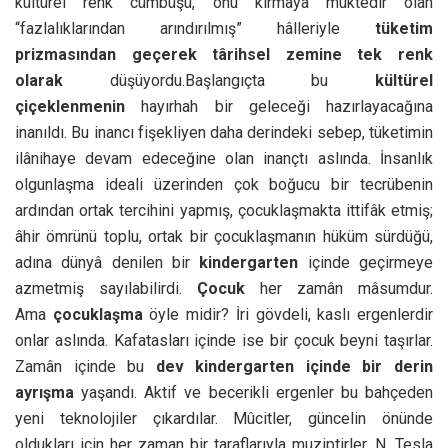
kültürel renk cümbüşü, onu kırmaya muktedir olan
“fazlalıklarından arındırılmış” hâlleriyle
tüketim
prizmasından geçerek târihsel zemine tek renk
olarak
düşüyordu.Başlangıçta bu
kültürel
çiçeklenmenin
hayırhah bir geleceği hazırlayacağına
inanıldı. Bu inancı fişekliyen daha derindeki sebep, tüketimin
ilânihaye devam edeceğine olan inançtı aslında. İnsanlık
olgunlaşma ideali üzerinden çok boğucu bir tecrübenin
ardından ortak tercihini yapmış, çocuklaşmakta ittifâk etmiş;
âhir ömrünü toplu, ortak bir çocuklaşmanın hüküm sürdüğü,
adına dünyâ denilen bir
kindergarten
içinde geçirmeye
azmetmiş sayılabilirdi.
Çocuk
her zamân mâsumdur.
Ama
çocuklaşma
öyle midir? İri gövdeli, kaslı ergenlerdir
onlar aslında. Kafatasları içinde ise bir çocuk beyni taşırlar.
Zamân içinde bu
dev kindergarten içinde bir derin
ayrışma
yaşandı. Aktif ve becerikli ergenler bu bahçeden
yeni teknolojiler çıkardılar. Mûcitler, güncelin önünde
oldukları için her zaman bir taraflarıyla muziptirler. N. Tesla