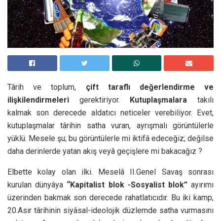
Târih ve toplum,
çift taraflı değerlendirme ve
ilişkilendirmeleri
gerektiriyor.
Kutuplaşmalara
takılı
kalmak son derecede aldatıcı neticeler verebiliyor. Evet,
kutuplaşmalar târihin satha vuran, ayrışmalı görüntülerle
yüklü. Mesele şu; bu görüntülerle mi iktifâ edeceğiz; değilse
daha derinlerde yatan akış veyâ geçişlere mi bakacağız ?
Elbette kolay olan ilki. Meselâ II.Genel Savaş sonrası
kurulan dünyâya
“Kapitalist blok -Sosyalist blok”
ayırımı
üzerinden bakmak son derecede rahatlatıcıdır. Bu iki kamp,
20.Asır târihinin siyâsal-ideolojik düzlemde satha vurmasını