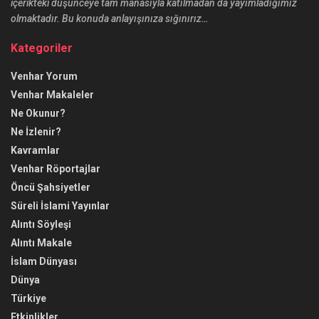
içerikteki düşünceye tam manasıyla katılmadan da yayımladığımız
olmaktadır. Bu konuda anlayışınıza sığınırız…
Kategoriler
Venhar Yorum
Venhar Makaleler
Ne Okunur?
Ne İzlenir?
Kavramlar
Venhar Röportajlar
Öncü Şahsiyetler
Süreli İslami Yayınlar
Alıntı Söyleşi
Alıntı Makale
İslam Dünyası
Dünya
Türkiye
Etkinlikler