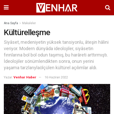
Ana Sayfa
Makaleler
Kültürelleşme
Siyâset, medeniyetin yüksek tansiyonlu, âteşin hâlini
veriyor. Modern dünyâda ideolojiler, siyâsetin
fırınlarına bol bol odun taşımış, bu harâreti arttırmıştı.
İdeolojiler sönümlendikten sonra, onun yerini
yaşama tarzlarıylaölçülen kültürel açılımlar aldı.
Yazar:
Venhar Haber
16 Haziran 2022