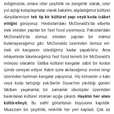
indiğimizde, onlara ister çeşitlilik ve zenginlik olarak, ister
yol açtığı kutuplaşmalar olarak bakalım, algıladığımız kültürel
dünyâlarımızın
tek tip bir kültürel yapı veyâ koda isâbet
ettiğini
görüyoruz. Hindistan’daki McDonald’s’da elbette
inek etinden yapılan bir fast food yiyemeyiz; Pakistan’daki
McDonald’s’da domuz etinden yapılan bir mâmul
bulamayacağımız gibi. McDonalds üzerinden domuz eti-
inek eti kavgasını istediğimiz kadar yapabiliriz. Ama
nihâyetinde tüketeceğimiz fast food temelli bir McDonald’s
mönüsü olacaktır. Gâliba kültürel kavgalar sâbit bir kodun
içinde cereyan ediyor. Kabın içine akıtacağımız sıvının rengi
üzerinden hummalı kavgalar yapıyoruz. Hiç kimsenin o kabı
veyâ kodu tartıştığı yok.Berlin Duvarı’nın yıkıldığı günleri
tâkiben yaşananlar, bir zamanlar ideolojiler üzerinden
baskılanan kültürel stokları açığa çıkardı.
Hayâtın her alanı
kültürelleşti.
Bu sathî görüntünün büyüsüne kapıldık.
Muazzam bir çeşitlilik, renklilik her yeri kapladı. Çok az