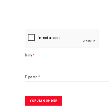
*
İsim
*
E-posta