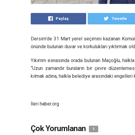
Paylaş
Tweetle
Dersim’de 31 Mart yerel seçimini kazanan Komüni
önünde bulunan duvar ve korkulukları yıktırmak old
Yıkımm esnasında orada bulunan Maçoğlu, halkla 
“Uzun zamandır buraların bir çevre düzenlemesin
kılmak adına, halkla belediye arasındaki engelleri 
İleri haber.org
Çok Yorumlanan
1