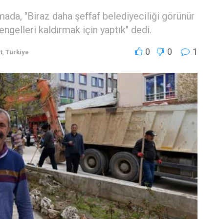
ada, "Biraz daha şeffaf belediyeciliği görünür
engelleri kaldırmak için yaptık" dedi.
0
0
1
t
,
Türkiye