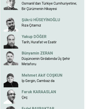
Osmanlı'dan Türkiye Cumhuriyetine;
Bir Çürümenin Hikayesi
Şükrü HÜSEYİNOĞLU
Rıza Çıtamız
Yakup DÖĞER
Tarih, Hurafat ve Esatir
Bünyamin ZERAN
Düşüncenin Girdabında Üç Şehir
Metaforu
Mehmet Akif COŞKUN
İp Gergin, Cambaz da
Faruk KARAASLAN
Çeç
Erdal BAYRAKTAR