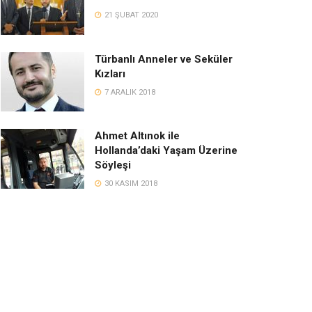
21 ŞUBAT 2020
Türbanlı Anneler ve Seküler
Kızları
7 ARALIK 2018
Ahmet Altınok ile
Hollanda’daki Yaşam Üzerine
Söyleşi
30 KASIM 2018