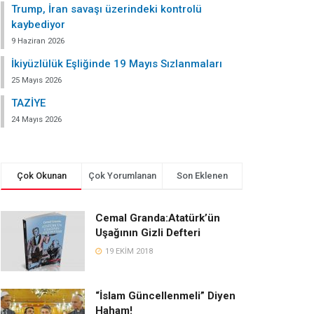
Trump, İran savaşı üzerindeki kontrolü
kaybediyor
9 Haziran 2026
İkiyüzlülük Eşliğinde 19 Mayıs Sızlanmaları
25 Mayıs 2026
TAZİYE
24 Mayıs 2026
Çok Okunan
Çok Yorumlanan
Son Eklenen
Cemal Granda:Atatürk’ün
Uşağının Gizli Defteri
19 EKIM 2018
“İslam Güncellenmeli” Diyen
Haham!