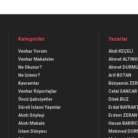
Kategoriler
Yazarlar
Venhar Yorum
Abdi KEÇELİ
Venhar Makaleler
Ahmet ALTINO
Ne Okunur?
Ahmet DURM
Ne İzlenir?
Arif BOTAN
Kavramlar
Bünyamin ZE
Venhar Röportajlar
Celal SANCAR
Öncü Şahsiyetler
Dilek BUZ
Süreli İslami Yayınlar
Erdal BAYRAK
Alıntı Söyleşi
Erdem ZERAN
Alıntı Makale
Hasan BAKIRC
İslam Dünyası
Mehmed DUR