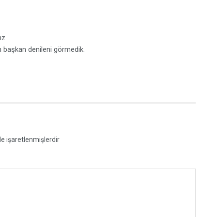
ız
n başkan denileni görmedik.
le işaretlenmişlerdir