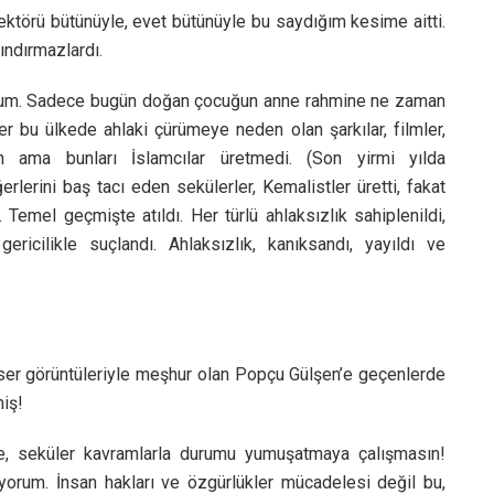
sektörü bütünüyle, evet bütünüyle bu saydığım kesime aitti.
ındırmazlardı.
yorum. Sadece bugün doğan çocuğun anne rahmine ne zaman
r bu ülkede ahlaki çürümeye neden olan şarkılar, filmler,
yın ama bunları İslamcılar üretmedi. (Son yirmi yılda
rlerini baş tacı eden sekülerler, Kemalistler üretti, fakat
 Temel geçmişte atıldı. Her türlü ahlaksızlık sahiplenildi,
 gericilikle suçlandı. Ahlaksızlık, kanıksandı, yayıldı ve
onser görüntüleriyle meşhur olan Popçu Gülşen’e geçenlerde
miş!
, seküler kavramlarla durumu yumuşatmaya çalışmasın!
yorum. İnsan hakları ve özgürlükler mücadelesi değil bu,