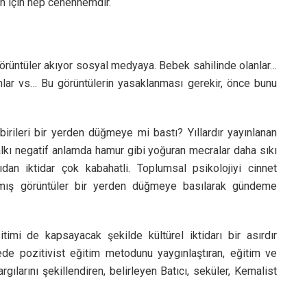
an için hep cehennemdir.
 görüntüler akıyor sosyal medyaya. Bebek sahilinde olanlar…
lar vs… Bu görüntülerin yasaklanması gerekir, önce bunu
birileri bir yerden düğmeye mi bastı? Yıllardır yayınlanan
halkı negatif anlamda hamur gibi yoğuran mecralar daha sıkı
ıdan iktidar çok kabahatli. Toplumsal psikolojiyi cinnet
nmış görüntüler bir yerden düğmeye basılarak gündeme
imi de kapsayacak şekilde kültürel iktidarı bir asırdır
kede pozitivist eğitim metodunu yaygınlaştıran, eğitim ve
rgılarını şekillendiren, belirleyen Batıcı, seküler, Kemalist