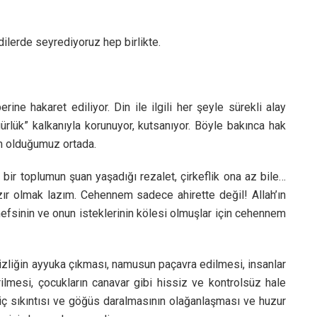
imdilerde seyrediyoruz hep birlikte.
ine hakaret ediliyor. Din ile ilgili her şeyle sürekli alay
gürlük” kalkanıyla korunuyor, kutsanıyor. Böyle bakınca hak
um olduğumuz ortada.
 bir toplumun şuan yaşadığı rezalet, çirkeflik ona az bile…
azır olmak lazım. Cehennem sadece ahirette değil! Allah’ın
efsinin ve onun isteklerinin kölesi olmuşlar için cehennem
zliğin ayyuka çıkması, namusun paçavra edilmesi, insanlar
rilmesi, çocukların canavar gibi hissiz ve kontrolsüz hale
, iç sıkıntısı ve göğüs daralmasının olağanlaşması ve huzur