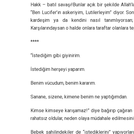
Hakk – batıl savaşı!Bunlar açık bir şekilde Allah’
“Ben Lucifer’ın askeriyim, Lutilerleyim” diyor. Sor
kardeşim ya da kendini nasıl tanımlıyorsan
Karşılarındaysan o halde onlara taraftar olanlara tep
****
“İstediğim gibi giyinirim.
İstediğim herşeyi yaparım.
Benim vücudum, benim kararım.
Sanane, sizene, kimene benim ne yaptığımdan.
Kimse kimseye karışamaz!” diye bağırıp çağıran 
rahatsız oldular, neden olaya müdahale edilmesini 
Bebek sahilindekiler de “istediklerini” yapıyorla