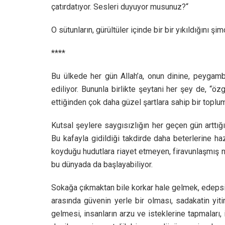
çatırdatıyor. Sesleri duyuyor musunuz?“
O sütunların, gürültüler içinde bir bir yıkıldığını ş
****
Bu ülkede her gün Allah’a, onun dinine, peygamber
ediliyor. Bununla birlikte şeytani her şey de, “öz
ettiğinden çok daha güzel şartlara sahip bir topl
Kutsal şeylere saygısızlığın her geçen gün arttığı
Bu kafayla gidildiği takdirde daha beterlerine h
koyduğu hudutlara riayet etmeyen, firavunlaşmış n
bu dünyada da başlayabiliyor.
Sokağa çıkmaktan bile korkar hale gelmek, edepsi
arasında güvenin yerle bir olması, sadakatin yiti
gelmesi, insanların arzu ve isteklerine tapmaları