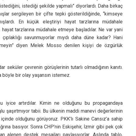
tediğini, istediği şekilde yapmalı” diyorlardı. Daha birkaç
lar sergileyen bir çifte tepki gösterildiğinde, “kimseye
ışlardı. En küçük eleştiriyi hayat tarzlarına müdahale
n hayat tarzlarına müdahale etmeye başladılar. Ne var yani
de çıplaklığı savunmuyorlar mıydı daha düne kadar? Hani
rmeyin” diyen Melek Mosso denilen kişiyi de özgürlük
r seküler çevrenin görüşlerinin tutarlı olmadığının kanıtı.
da böyle bir olay yaşansın istemez.
 iyice artırdılar. Kimin ne olduğunu bu propagandaya
lu şaşırtmıyor tabii. Bu ülkenin maddi manevi değerlerinin
ği içinde olduğunu görüyoruz. PKK’lı Sakine Cansız’a sahip
ağrına basıyor. Sonra CHP’nin Eskişehir, İzmir gibi pek çok
 alenen destek mesajları paylaşıyorlar. Aslında tablo,