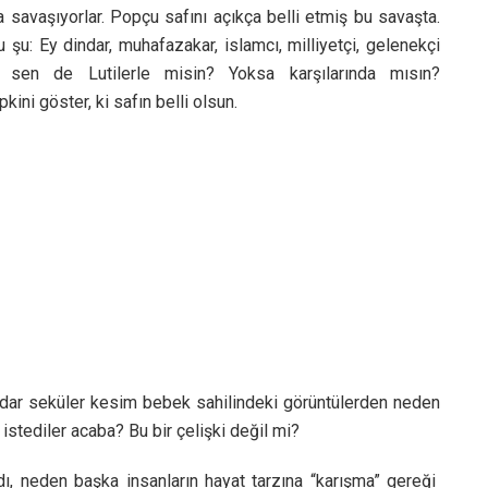
la savaşıyorlar. Popçu safını açıkça belli etmiş bu savaşta.
u şu: Ey dindar, muhafazakar, islamcı, milliyetçi, gelenekçi
; sen de Lutilerle misin? Yoksa karşılarında mısın?
kini göster, ki safın belli olsun.
dar seküler kesim bebek sahilindeki görüntülerden neden
istediler acaba? Bu bir çelişki değil mi?
rdı, neden başka insanların hayat tarzına “karışma” gereği