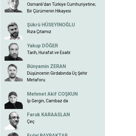
Osmanlı'dan Türkiye Cumhuriyetine;
Bir Çürümenin Hikayesi
Şükrü HÜSEYİNOĞLU
Rıza Çıtamız
Yakup DÖĞER
Tarih, Hurafat ve Esatir
Bünyamin ZERAN
Düşüncenin Girdabında Üç Şehir
Metaforu
Mehmet Akif COŞKUN
İp Gergin, Cambaz da
Faruk KARAASLAN
Çeç
Erdal BAYRAKTAR