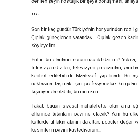
denilen şeyin nostaljik bir şeye dönüşmesi, anlay
****
Son bir kaç gündür Türkiye’nin her yerinden rezil
Çıplak güneşlenen vatandaş… Çıplak gezen kadın
söyleyelim.
Bütün bu olanların sorumlusu iktidar mı? Yoksa, 
televizyon dizileri, televizyon programları, yani 
kontrol edilebilirdi. Maalesef yapılmadı. Bu aç
noktasına taşımak için profesyonelce kurgula
taşınıyor da olabilir, bu mümkün.
Fakat, bugün siyasal muhalefette olan ama eğit
ellerinde tutanların payı ne olacak? Yani bu ül
kültürde ahlakın alanını daraltan, popüler değer ya
kesimlerin payını kastediyorum…