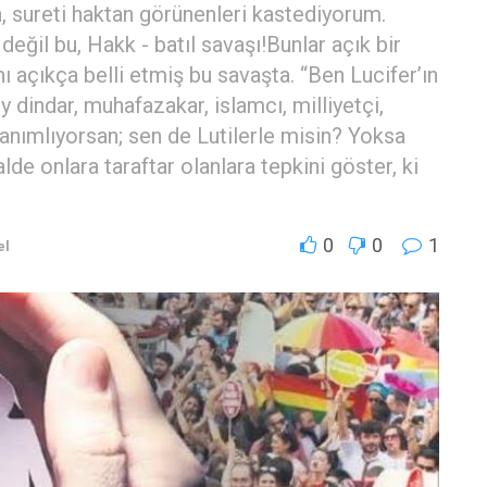
sureti haktan görünenleri kastediyorum.
eğil bu, Hakk - batıl savaşı!Bunlar açık bir
nı açıkça belli etmiş bu savaşta. “Ben Lucifer’ın
y dindar, muhafazakar, islamcı, milliyetçi,
tanımlıyorsan; sen de Lutilerle misin? Yoksa
lde onlara taraftar olanlara tepkini göster, ki
0
0
1
el