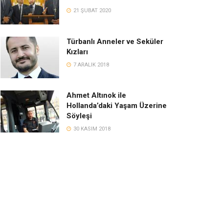
21 ŞUBAT 2020
Türbanlı Anneler ve Seküler
Kızları
7 ARALIK 2018
Ahmet Altınok ile
Hollanda’daki Yaşam Üzerine
Söyleşi
30 KASIM 2018