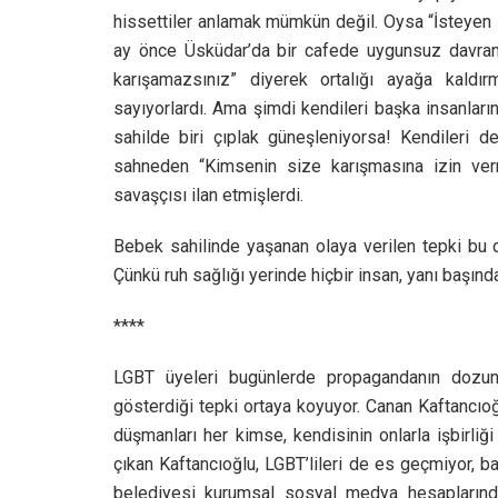
hissettiler anlamak mümkün değil. Oysa “İsteyen is
ay önce Üsküdar’da bir cafede uygunsuz davranış
karışamazsınız” diyerek ortalığı ayağa kaldırm
sayıyorlardı. Ama şimdi kendileri başka insanları
sahilde biri çıplak güneşleniyorsa! Kendileri 
sahneden “Kimsenin size karışmasına izin ve
savaşçısı ilan etmişlerdi.
Bebek sahilinde yaşanan olaya verilen tepki bu da
Çünkü ruh sağlığı yerinde hiçbir insan, yanı başın
****
LGBT üyeleri bugünlerde propagandanın dozunu
gösterdiği tepki ortaya koyuyor. Canan Kaftancıoğ
düşmanları her kimse, kendisinin onlarla işbirli
çıkan Kaftancıoğlu, LGBT’lileri de es geçmiyor, b
belediyesi kurumsal sosyal medya hesaplarından