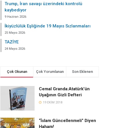
Trump, İran savaşı üzerindeki kontrolü
kaybediyor
9 Haziran 2026
İkiyüzlülük Eşliğinde 19 Mayıs Sızlanmaları
25 Mayıs 2026
TAZİYE
24 Mayıs 2026
Çok Okunan
Çok Yorumlanan
Son Eklenen
Cemal Granda:Atatürk’ün
Uşağının Gizli Defteri
19 EKIM 2018
“İslam Güncellenmeli” Diyen
Haham!