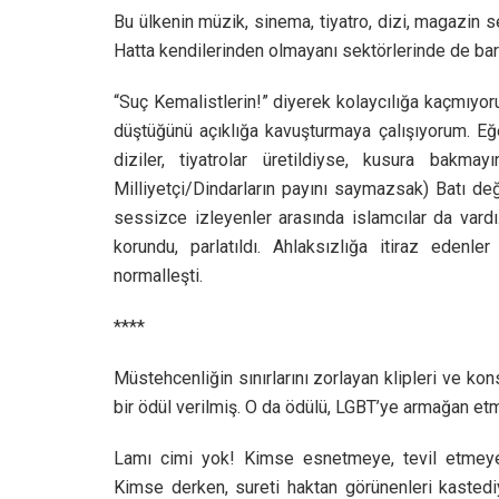
Bu ülkenin müzik, sinema, tiyatro, dizi, magazin 
Hatta kendilerinden olmayanı sektörlerinde de bar
“Suç Kemalistlerin!” diyerek kolaycılığa kaçmı
düştüğünü açıklığa kavuşturmaya çalışıyorum. Eğe
diziler, tiyatrolar üretildiyse, kusura bakma
Milliyetçi/Dindarların payını saymazsak) Batı değe
sessizce izleyenler arasında islamcılar da vardı.
korundu, parlatıldı. Ahlaksızlığa itiraz edenler
normalleşti.
****
Müstehcenliğin sınırlarını zorlayan klipleri ve k
bir ödül verilmiş. O da ödülü, LGBT’ye armağan et
Lamı cimi yok! Kimse esnetmeye, tevil etmeye
Kimse derken, sureti haktan görünenleri kastedi