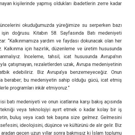
unmayan kişilerinde yapmış oldukları ibadetlerin zerre kadar
şüncelerini okuduğumuzda yüreğimize su serperken bazı
 işin doğrusu. Kitabın 58. Sayfasında Batı medeniyeti
azar: “Kalkınmamıza yardım ve faydası dokunacak olan her
yız. Kalkınma için hazırlık, düzenleme ve üretim hususunda
nmalıyız. İnceleme, tahsil, icat hususunda Avrupa’nın
huyla çatışmayan, rezaletlerden uzak, Avrupa medeniyetinin
tatbik edebiliriz. Biz Avrupa’ya benzemeyeceğiz. Onun
a beraber; bu medeniyetin sahip olduğu gücü, icat etmiş
lerle programları inkâr etmiyoruz.”
si batı medeniyeti ve onun icatlarına karşı bakış açısında
 tekniği veya teknolojiyi ayırt etmek o kadar kolay bir iş
tin, buluş veya icadı tek başına size gelmez. Gelmesini
efesini, ideolojisini, düşünce ve kültürünü de alır gelir. Biz
kat aradan geçen uzun yıllar sonra bakmışız ki İslam toplumu