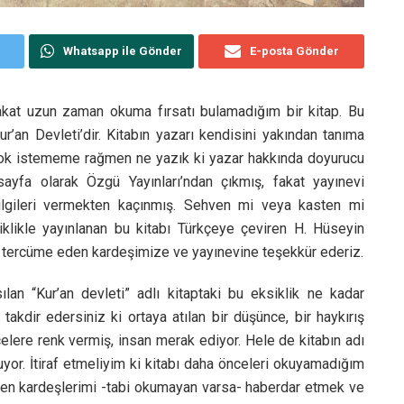
Whatsapp ile Gönder
E-posta Gönder
 fakat uzun zaman okuma fırsatı bulamadığım bir kitap. Bu
Kur’an Devleti’dir. Kitabın yazarı kendisini yakından tanıma
 Çok istememe rağmen ne yazık ki yazar hakkında doyurucu
ayfa olarak Özgü Yayınları’ndan çıkmış, fakat yayınevi
 bilgileri vermekten kaçınmış. Sehven mi veya kasten mi
iklikle yayınlanan bu kitabı Türkçeye çeviren H. Hüseyin
ni tercüme eden kardeşimize ve yayınevine teşekkür ederiz.
sılan “Kur’an devleti” adlı kitaptaki bu eksiklik ne kadar
takdir edersiniz ki ortaya atılan bir düşünce, bir haykırış
elere renk vermiş, insan merak ediyor. Hele de kitabın adı
yor. İtiraf etmeliyim ki kitabı daha önceleri okuyamadığım
eden kardeşlerimi -tabi okumayan varsa- haberdar etmek ve