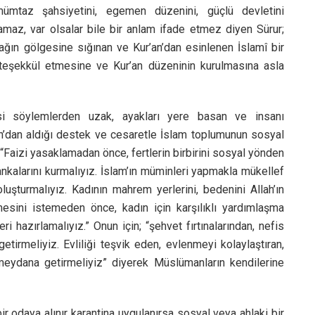
 mümtaz şahsiyetini, egemen düzenini, güçlü devletini
olamaz, var olsalar bile bir anlam ifade etmez diyen Sürur;
ağın gölgesine sığınan ve Kur’an’dan esinlenen İslamî bir
eşekkül etmesine ve Kur’an düzeninin kurulmasına asla
si söylemlerden uzak, ayakları yere basan ve insanı
an’dan aldığı destek ve cesaretle İslam toplumunun sosyal
 “Faizi yasaklamadan önce, fertlerin birbirini sosyal yönden
kalarını kurmalıyız. İslam’ın müminleri yapmakla mükellef
luşturmalıyız. Kadının mahrem yerlerini, bedenini Allah’ın
esini istemeden önce, kadın için karşılıklı yardımlaşma
i hazırlamalıyız.” Onun için; “şehvet fırtınalarından, nefis
etirmeliyiz. Evliliği teşvik eden, evlenmeyi kolaylaştıran,
eydana getirmeliyiz” diyerek Müslümanların kendilerine
bir odaya alınır karantina uygulanırsa sosyal veya ahlaki bir