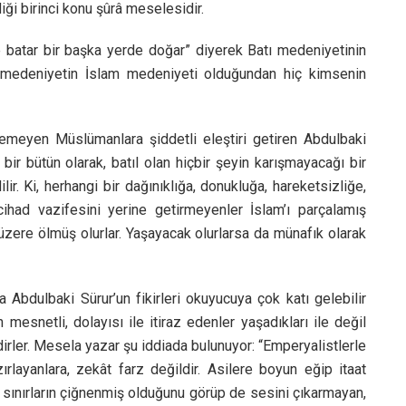
iği birinci konu şûrâ meselesidir.
 batar bir başka yerde doğar” diyerek Batı medeniyetinin
medeniyetin İslam medeniyeti olduğundan hiç kimsenin
emeyen Müslümanlara şiddetli eleştiri getiren Abdulbaki
le bir bütün olarak, batıl olan hiçbir şeyin karışmayacağı bir
ir. Ki, herhangi bir dağınıklığa, donukluğa, hareketsizliğe,
ad vazifesini yerine getirmeyenler İslam’ı parçalamış
ü üzere ölmüş olurlar. Yaşayacak olurlarsa da münafık olarak
 Abdulbaki Sürur’un fikirleri okuyucuya çok katı gelebilir
 mesnetli, dolayısı ile itiraz edenler yaşadıkları ile değil
idirler. Mesela yazar şu iddiada bulunuyor: “Emperyalistlerle
layanlara, zekât farz değildir. Asilere boyun eğip itaat
u sınırların çiğnenmiş olduğunu görüp de sesini çıkarmayan,