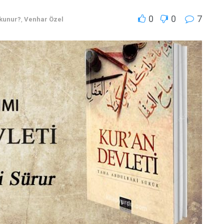
0
0
7
kunur?
,
Venhar Özel