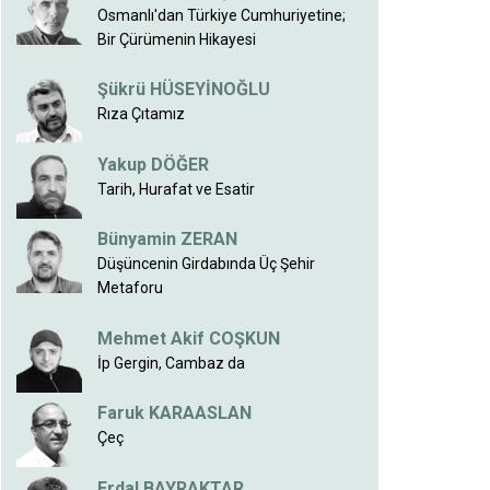
Osmanlı'dan Türkiye Cumhuriyetine;
Bir Çürümenin Hikayesi
Şükrü HÜSEYİNOĞLU
Rıza Çıtamız
Yakup DÖĞER
Tarih, Hurafat ve Esatir
Bünyamin ZERAN
Düşüncenin Girdabında Üç Şehir
Metaforu
Mehmet Akif COŞKUN
İp Gergin, Cambaz da
Faruk KARAASLAN
Çeç
Erdal BAYRAKTAR