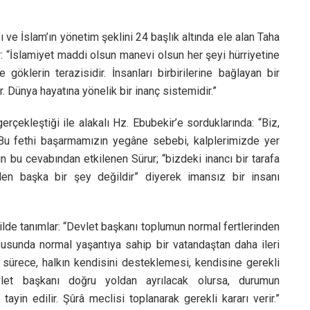
ı ve İslam’ın yönetim şeklini 24 başlık altında ele alan Taha
: “İslamiyet maddi olsun manevi olsun her şeyi hürriyetine
 göklerin terazisidir. İnsanları birbirilerine bağlayan bir
r. Dünya hayatına yönelik bir inanç sistemidir.”
erçekleştiği ile alakalı Hz. Ebubekir’e sorduklarında: “Biz,
Bu fethi başarmamızın yegâne sebebi, kalplerimizde yer
in bu cevabından etkilenen Sürur; “bizdeki inancı bir tarafa
den başka bir şey değildir” diyerek imansız bir insanı
ilde tanımlar: “Devlet başkanı toplumun normal fertlerinden
hususunda normal yaşantıya sahip bir vatandaştan daha ileri
ürece, halkın kendisini desteklemesi, kendisine gerekli
evlet başkanı doğru yoldan ayrılacak olursa, durumun
yin edilir. Şûrâ meclisi toplanarak gerekli kararı verir.”