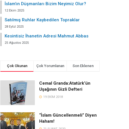
İslam’ın Düşmanları Bizim Neyimiz Olur?
12 Ekim 2025
Satılmış Ruhlar Kaybedilen Topraklar
28 Eylül 2025
Kesintisiz İhanetin Adresi Mahmut Abbas
25 Ağustos 2025
Çok Okunan
Çok Yorumlanan
Son Eklenen
Cemal Granda:Atatürk’ün
Uşağının Gizli Defteri
19 EKIM 2018
“İslam Güncellenmeli” Diyen
Haham!
21 ŞUBAT 2020