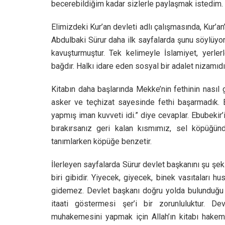
becerebildiğim kadar sizlerle paylaşmak istedim.
Elimizdeki Kur’an devleti adlı çalışmasında, Kur’an’
Abdulbaki Sürur daha ilk sayfalarda şunu söylüyor
kavuşturmuştur. Tek kelimeyle İslamiyet, yerlerle
bağdır. Halkı idare eden sosyal bir adalet nizamıdı
Kitabın daha başlarında Mekke’nin fethinin nasıl g
asker ve teçhizat sayesinde fethi başarmadık. 
yapmış iman kuvveti idi.” diye cevaplar. Ebubekir’
bırakırsanız geri kalan kısmımız, sel köpüğün
tanımlarken köpüğe benzetir.
İlerleyen sayfalarda Sürur devlet başkanını şu şek
biri gibidir. Yiyecek, giyecek, binek vasıtaları 
gidemez. Devlet başkanı doğru yolda bulunduğu s
itaati göstermesi şer’i bir zorunluluktur. D
muhakemesini yapmak için Allah’ın kitabı hakem ta