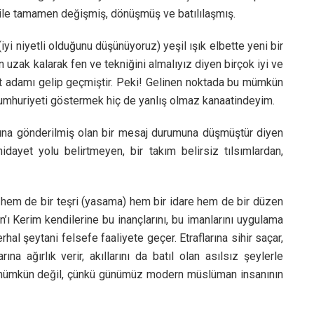
 ile tamamen değişmiş, dönüşmüş ve batılılaşmış.
iyi niyetli olduğunu düşünüyoruz) yeşil ışık elbette yeni bir
 uzak kalarak fen ve tekniğini almalıyız diyen birçok iyi ve
let adamı gelip geçmiştir. Peki! Gelinen noktada bu mümkün
umhuriyeti göstermek hiç de yanlış olmaz kanaatindeyim.
ına gönderilmiş olan bir mesaj durumuna düşmüştür diyen
idayet yolu belirtmeyen, bir takım belirsiz tılsımlardan,
t hem de bir teşri (yasama) hem bir idare hem de bir düzen
an’ı Kerim kendilerine bu inançlarını, bu imanlarını uygulama
al şeytani felsefe faaliyete geçer. Etraflarına sihir saçar,
ına ağırlık verir, akıllarını da batıl olan asılsız şeylerle
mak mümkün değil, çünkü günümüz modern müslüman insanının