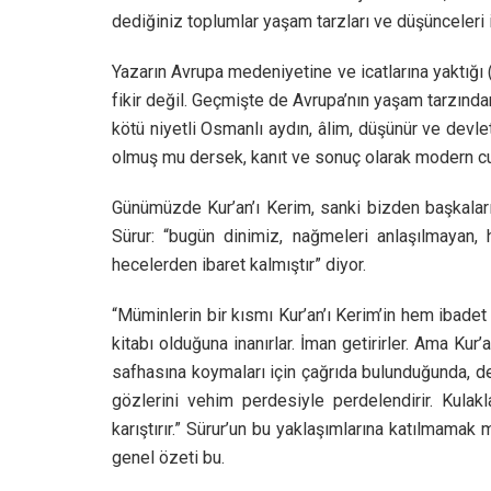
dediğiniz toplumlar yaşam tarzları ve düşünceleri
Yazarın Avrupa medeniyetine ve icatlarına yaktığı (
fikir değil. Geçmişte de Avrupa’nın yaşam tarzından
kötü niyetli Osmanlı aydın, âlim, düşünür ve dev
olmuş mu dersek, kanıt ve sonuç olarak modern c
Günümüzde Kur’an’ı Kerim, sanki bizden başkalar
Sürur: “bugün dinimiz, nağmeleri anlaşılmayan, h
hecelerden ibaret kalmıştır” diyor.
“Müminlerin bir kısmı Kur’an’ı Kerim’in hem ibade
kitabı olduğuna inanırlar. İman getirirler. Ama Kur’
safhasına koymaları için çağrıda bulunduğunda, derh
gözlerini vehim perdesiyle perdelendirir. Kulaklar
karıştırır.” Sürur’un bu yaklaşımlarına katılma
genel özeti bu.