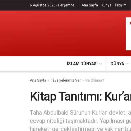
6 Ağustos 2026 - Perşembe
Ana Sayfa
Künye
İletişim
İSLAM DÜNYASI
DÜNYA
Ana Sayfa
Tavsiyelerimiz Var
Ne Okunur?
Kitap Tanıtımı: Kur’a
Taha Abdulbaki Sürur’un Kur’an devleti a
cevap niteliği taşımaktadır. Yapılması 
hareketi gerçekleştirmesi ve yakinen bu