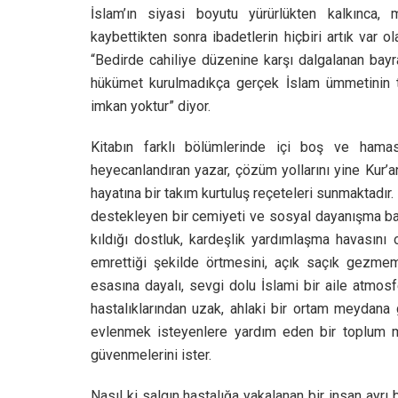
İslam’ın siyasi boyutu yürürlükten kalkınca,
kaybettikten sonra ibadetlerin hiçbiri artık var 
“Bedirde cahiliye düzenine karşı dalgalanan bayr
hükümet kurulmadıkça gerçek İslam ümmetinin t
imkan yoktur” diyor.
Kitabın farklı bölümlerinde içi boş ve hama
heyecanlandıran yazar, çözüm yollarını yine Kur’
hayatına bir takım kurtuluş reçeteleri sunmaktadır.
destekleyen bir cemiyeti ve sosyal dayanışma ban
kıldığı dostluk, kardeşlik yardımlaşma havasını o
emrettiği şekilde örtmesini, açık saçık gezmem
esasına dayalı, sevgi dolu İslami bir aile atmosfer
hastalıklarından uzak, ahlaki bir ortam meydana g
evlenmek isteyenlere yardım eden bir toplum m
güvenmelerini ister.
Nasıl ki salgın hastalığa yakalanan bir insan ayrı 