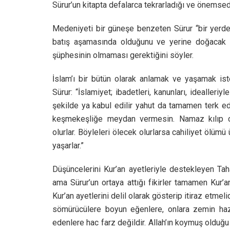
Sürur’un kitapta defalarca tekrarladığı ve önemsed
Medeniyeti bir güneşe benzeten Sürur “bir yerde
batış aşamasında olduğunu ve yerine doğacak 
şüphesinin olmaması gerektiğini söyler.
İslam’ı bir bütün olarak anlamak ve yaşamak ist
Sürur: “İslamiyet; ibadetleri, kanunları, idealleriy
şekilde ya kabul edilir yahut da tamamen terk edil
keşmekeşliğe meydan vermesin. Namaz kılıp cih
olurlar. Böyleleri ölecek olurlarsa cahiliyet ölüm
yaşarlar.”
Düşüncelerini Kur’an ayetleriyle destekleyen Taha
ama Sürur’un ortaya attığı fikirler tamamen Kur’an
Kur’an ayetlerini delil olarak gösterip itiraz etmel
sömürücülere boyun eğenlere, onlara zemin hazır
edenlere hac farz değildir. Allah’ın koymuş olduğ