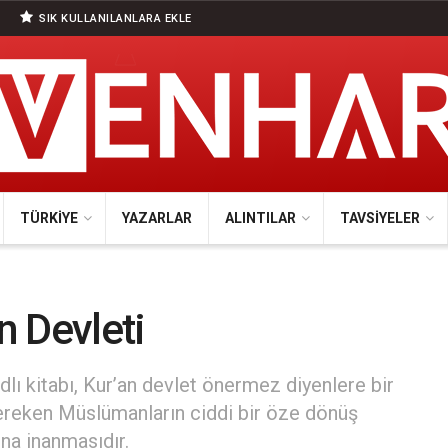
SIK KULLANILANLARA EKLE
TÜRKIYE
YAZARLAR
ALINTILAR
TAVSIYELER
n Devleti
dlı kitabı, Kur’an devlet önermez diyenlere bir
gereken Müslümanların ciddi bir öze dönüş
na inanmasıdır.