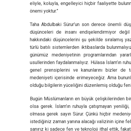
eliyle, koluyla, engelleyici hiçbir faaliyette bul
önemi yoktur.”
Taha Abdulbaki Sürur’un son derece önemli dü
düşünceleri de insanı endişelendirmiyor değil
hakkındaki düşüncelerini şu şekilde sıralamış y
türlü batılı sistemlerden iktibaslarda bulunmalı
günümüz medeniyetinin programlarından yararla
usullerinden faydalanmalıyız. Hülasa İslam’ın ru
genel prensiplerini ve kanunlarını bizler de 
medeniyeti içerisinde erimeyeceğiz. Ama bununl
olduğu bilgilerin yüceliğini düzenlemiş olduğu fen
Bugün Müslümanların en büyük çelişkilerinden biri
olsa gerek. İslam’ın ruhuyla çatışmayan yeniliği,
olmasa gerek sayın Sürur. Çünkü hiçbir medeniye
istediğiniz zaman yanına alacağı valizinin içine fels
sanırız ki sadece fen ve teknoloji ithal ettik, fa