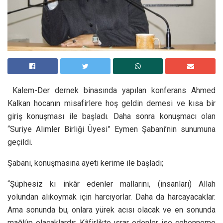
Kalem-Der dernek binasında yapılan konferans Ahmed
Kalkan hocanın misafirlere hoş geldin demesi ve kısa bir
giriş konuşması ile başladı. Daha sonra konuşmacı olan
“Suriye Alimler Birliği Üyesi” Eymen Şabani’nin sunumuna
geçildi.
Şabani, konuşmasına ayeti kerime ile başladı;
“Şüphesiz ki inkâr edenler mallarını, (insanları) Allah
yolundan alıkoymak için harcıyorlar. Daha da harcayacaklar.
Ama sonunda bu, onlara yürek acısı olacak ve en sonunda
mağlûp olacaklardır. Kâfirlikte ısrar edenler ise cehenneme