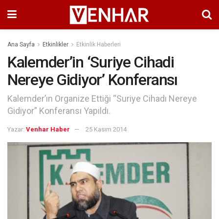
Ana Sayfa
Etkinlikler
Etkinlik Haberleri
Kalemder’in ‘Suriye Cihadi
Nereye Gidiyor’ Konferansı
Kalemder’ın Organize Ettiği “Suriye Cihadı Nereye
Gidiyor” Konferansı Yapıldı.
Yazar:
Venhar Haber
25 Kasım 2014