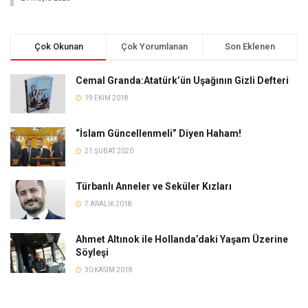
Çok Okunan
Çok Yorumlanan
Son Eklenen
Cemal Granda:Atatürk’ün Uşağının Gizli Defteri
19 EKIM 2018
“İslam Güncellenmeli” Diyen Haham!
21 ŞUBAT 2020
Türbanlı Anneler ve Seküler Kızları
7 ARALIK 2018
Ahmet Altınok ile Hollanda’daki Yaşam Üzerine
Söyleşi
30 KASIM 2018