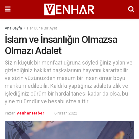
Ana Sayfa
Her Güne Bir Ayet
İslam ve İnsanlığın Olmazsa
Olmazı Adalet
Sizin küçük bir menfaat uğruna söylediğiniz yalan ve
gizlediğiniz hakikat başkalarının hayatını karartabilir
ve sizin yüzünüzden masum bir insan ömür boyu
mahkum edilebilir. Kaldı ki yaptığınız adaletsizlik ve
işlediğiniz cürüm bir hardal tanesi kadar da olsa, bu
yine zulümdür ve hesabı size aittir.
Yazar:
Venhar Haber
6 Nisan 2022