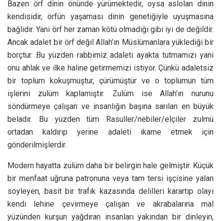
Bazen örf dinin önünde yürümektedir, oysa aslolan dinin
kendisidir, örfün yaşaması dinin genetiğiyle uyuşmasına
bağlıdır. Yani örf her zaman kötü olmadığı gibi iyi de değildir.
Ancak adalet bir örf değil Allah’ın Müslümanlara yüklediği bir
borçtur. Bu yüzden rabbimiz adaleti ayakta tutmamızı yani
onu ahlak ve ilke haline getirmemizi istiyor. Çünkü adaletsiz
bir toplum kokuşmuştur, çürümüştür ve o toplumun tüm
işlerini zulüm kaplamıştır. Zulüm ise Allah’ın nurunu
söndürmeye çalışan ve insanlığın başına sarılan en büyük
beladır. Bu yüzden tüm Rasuller/nebiler/elçiler zulmü
ortadan kaldırıp yerine adaleti ikame etmek için
gönderilmişlerdir.
Modern hayatta zulüm daha bir belirgin hale gelmiştir. Küçük
bir menfaat uğruna patronuna veya tam tersi işçisine yalan
söyleyen, basit bir trafik kazasında delilleri karartıp olayı
kendi lehine çevirmeye çalışan ve akrabalarına mal
yüzünden kurşun yağdıran insanları yakından bir dinleyin,