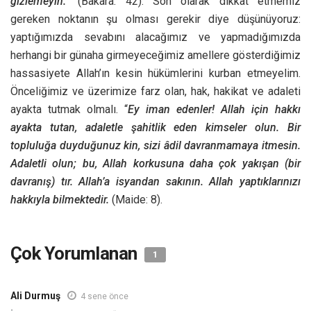
gizlemeyin.”
(Bakara: 42). Son olarak dikkat etmemiz
gereken noktanın şu olması gerekir diye düşünüyoruz:
yaptığımızda sevabını alacağımız ve yapmadığımızda
herhangi bir günaha girmeyeceğimiz amellere gösterdiğimiz
hassasiyete Allah’ın kesin hükümlerini kurban etmeyelim.
Önceliğimiz ve üzerimize farz olan, hak, hakikat ve adaleti
ayakta tutmak olmalı. “
Ey iman edenler! Allah için hakkı
ayakta tutan, adaletle şahitlik eden kimseler olun. Bir
topluluğa duyduğunuz kin, sizi âdil davranmamaya itmesin.
Adaletli olun; bu, Allah korkusuna daha çok yakışan (bir
davranış) tır. Allah’a isyandan sakının. Allah yaptıklarınızı
hakkıyla bilmektedir.
(Maide: 8).
Çok Yorumlanan
1
Ali Durmuş
4 sene önce