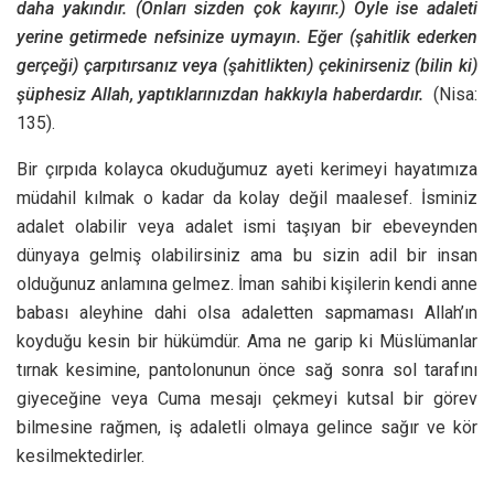
daha yakındır. (Onları sizden çok kayırır.) Öyle ise adaleti
yerine getirmede nefsinize uymayın. Eğer (şahitlik ederken
gerçeği) çarpıtırsanız veya (şahitlikten) çekinirseniz (bilin ki)
şüphesiz Allah, yaptıklarınızdan hakkıyla haberdardır.
(Nisa:
135).
Bir çırpıda kolayca okuduğumuz ayeti kerimeyi hayatımıza
müdahil kılmak o kadar da kolay değil maalesef. İsminiz
adalet olabilir veya adalet ismi taşıyan bir ebeveynden
dünyaya gelmiş olabilirsiniz ama bu sizin adil bir insan
olduğunuz anlamına gelmez. İman sahibi kişilerin kendi anne
babası aleyhine dahi olsa adaletten sapmaması Allah’ın
koyduğu kesin bir hükümdür. Ama ne garip ki Müslümanlar
tırnak kesimine, pantolonunun önce sağ sonra sol tarafını
giyeceğine veya Cuma mesajı çekmeyi kutsal bir görev
bilmesine rağmen, iş adaletli olmaya gelince sağır ve kör
kesilmektedirler.