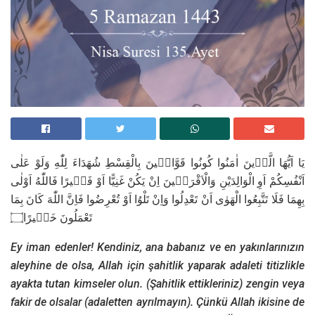
يَا اَيُّهَا الَّذٖينَ اٰمَنُوا كُونُوا قَوَّامٖينَ بِالْقِسْطِ شُهَدَاءَ لِلّٰهِ وَلَوْ عَلٰى
اَنْفُسِكُمْ اَوِ الْوَالِدَيْنِ وَالْاَقْرَبٖينَ اِنْ يَكُنْ غَنِيًّا اَوْ فَقٖيرًا فَاللّٰهُ اَوْلٰى
بِهِمَا فَلَا تَتَّبِعُوا الْهَوٰى اَنْ تَعْدِلُوا وَاِنْ تَلْوُا اَوْ تُعْرِضُوا فَاِنَّ اللّٰهَ كَانَ بِمَا
تَعْمَلُونَ خَبٖيرًا۝
Ey iman edenler! Kendiniz, ana babanız ve en yakınlarınızın
aleyhine de olsa, Allah için şahitlik yaparak adaleti titizlikle
ayakta tutan kimseler olun. (Şahitlik ettikleriniz) zengin veya
fakir de olsalar (adaletten ayrılmayın). Çünkü Allah ikisine de