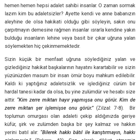
hemen hemen hepsi adalet sahibi insanlar. O zaman sormak
lazım kim bu adaletsizler? Ayette kendi ve anne babanızın
aleyhine de olsa hakikati olduğu gibi söyleyin, sakın onu
çarpıtmayın demesine rağmen insanlar ısrarla kendine yakın
bulduğu insanların lehine veya basit bir çıkar uğruna yalan
söylemekten hiç çekinmemektedir.
Sizin küçük bir menfaat uğruna söylediğiniz yalan ve
gizlediğiniz hakikat başkalarının hayatını karartabilir ve sizin
yüzünüzden masum bir insan ömür boyu mahkum edilebilir.
Kaldı ki yaptığınız adaletsizlik ve işlediğiniz cürüm bir
hardal tanesi kadar da olsa, bu yine zulümdür ve hesabı size
aittir.
“
Kim zerre miktarı hayır yapmışsa onu görür. Kim de
zerre miktarı şer işlemişse onu görür.”
(Zilzal: 7-8). Bir
toplumun omurgası olan adaleti çekip aldığınızda geriye
küfür, şirk ve zulümden başka bir şey kalmaz ve hakkın
yerini batıl alır: “
Bilerek hakkı bâtıl ile karıştırmayın, hakkı