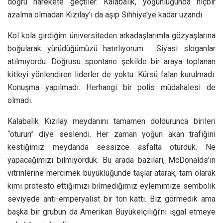
doğru harekete geçtiler. Kalabalık, yoğunluğunda hiçbir
azalma olmadan Kızılay’ı da aşıp Sıhhiye’ye kadar uzandı.
Kol kola girdiğim üniversiteden arkadaşlarımla gözyaşlarına
boğularak yürüdüğümüzü hatırlıyorum. Siyasi sloganlar
atılmıyordu. Doğrusu spontane şekilde bir araya toplanan
kitleyi yönlendiren liderler de yoktu. Kürsü falan kurulmadı.
Konuşma yapılmadı. Herhangi bir polis müdahalesi de
olmadı.
Kalabalık Kızılay meydanını tamamen doldurunca birileri
“oturun” diye seslendi. Her zaman yoğun akan trafiğini
kestiğimiz meydanda sessizce asfalta oturduk. Ne
yapacağımızı bilmiyorduk. Bu arada bazıları, McDonalds’ın
vitrinlerine mercimek büyüklüğünde taşlar atarak, tam olarak
kimi protesto ettiğimizi bilmediğimiz eylemimize sembolik
seviyede anti-emperyalist bir ton kattı. Biz görmedik ama
başka bir grubun da Amerikan Büyükelçiliği’ni işgal etmeye