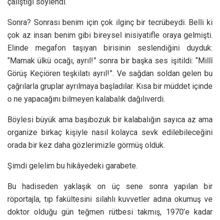
çalıştığı söylendi.
Sonra? Sonrası benim için çok ilginç bir tecrübeydi. Belli ki
çok az insan benim gibi bireysel inisiyatifle oraya gelmişti.
Elinde megafon taşıyan birisinin seslendiğini duyduk:
“Mamak ülkü ocağı, ayrıl!” sonra bir başka ses işitildi: “Millî
Görüş Keçiören teşkilatı ayrıl!”. Ve sağdan soldan gelen bu
çağrılarla gruplar ayrılmaya başladılar. Kısa bir müddet içinde
o ne yapacağını bilmeyen kalabalık dağılıverdi.
Böylesi büyük ama başıbozuk bir kalabalığın sayıca az ama
organize birkaç kişiyle nasıl kolayca sevk edilebileceğini
orada bir kez daha gözlerimizle görmüş olduk.
Şimdi gelelim bu hikâyedeki garabete.
Bu hadiseden yaklaşık on üç sene sonra yapılan bir
röportajla, tıp fakültesini silahlı kuvvetler adına okumuş ve
doktor olduğu gün teğmen rütbesi takmış, 1970’e kadar