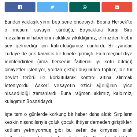
Bundan yaklaşık yirmi beş sene öncesiydi. Bosna Hersek’te
o meşum savaşın sürdüğü, Boşnaklara karşı Sırp
mezaliminin haberlerini aldıkça yıkıldığımız, elimizden hiçbir
şey gelmediği için kahrolduğumuz günlerdi. Bir yandan
Türkiye de çok karanlık bir tünele girmişti. Faili meçhul diye
isimlendirilen (ama herkesin faillerini iyi kötü bildiği)
cinayetler işleniyor, yoldan çıktığı düşünülen toplum, bir tür
devlet terörü ile korkutularak kontrol altına alınmak
isteniyordu. Askerî vesayetin ezici ağırlığının iyice
hissedildiği zamanlardı. Buna rağmen aklımız, kalbimiz,
kulağımız Bosna’daydı.
İşte tam o günlerde korkunç bir haber daha aldık: Sırp’ların
keskin nişancılarıyla çoluk çocuk, ihtiyar demeden giriştikleri
katliam yetmiyormuş gibi bu sefer de kimyasal silah