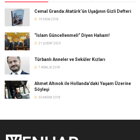
Cemal Granda:Atatürk’ün Uşağının Gizli Defteri
19 EKIM 2018
“İslam Güncellenmeli” Diyen Haham!
21 ŞUBAT 2020
Türbanlı Anneler ve Seküler Kızları
7 ARALIK 2018
Ahmet Altınok ile Hollanda’daki Yaşam Üzerine
Söyleşi
30 KASIM 2018