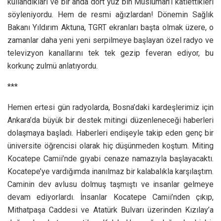
kullandıkları ve bir anda dört yüz bin Müslüman’ı katlettikleri
söyleniyordu. Hem de resmi ağızlardan! Dönemin Sağlık
Bakanı Yıldırım Aktuna, TGRT ekranları başta olmak üzere, o
zamanlar daha yeni yeni serpilmeye başlayan özel radyo ve
televizyon kanallarını tek tek gezip feveran ediyor, bu
korkunç zulmü anlatıyordu.
***
Hemen ertesi gün radyolarda, Bosna’daki kardeşlerimiz için
Ankara’da büyük bir destek mitingi düzenleneceği haberleri
dolaşmaya başladı. Haberleri endişeyle takip eden genç bir
üniversite öğrencisi olarak hiç düşünmeden koştum. Miting
Kocatepe Camii’nde gıyabi cenaze namazıyla başlayacaktı.
Kocatepe’ye vardığımda inanılmaz bir kalabalıkla karşılaştım.
Caminin dev avlusu dolmuş taşmıştı ve insanlar gelmeye
devam ediyorlardı. İnsanlar Kocatepe Camii’nden çıkıp,
Mithatpaşa Caddesi ve Atatürk Bulvarı üzerinden Kızılay’a