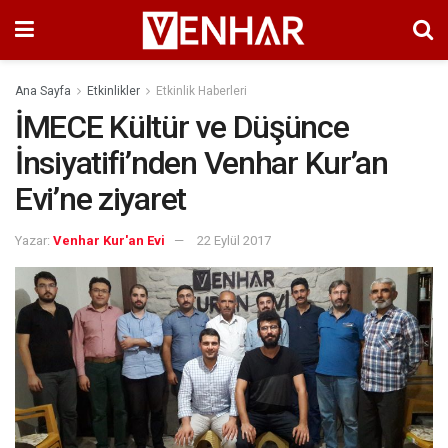
Ana Sayfa
Etkinlikler
Etkinlik Haberleri
İMECE Kültür ve Düşünce
İnsiyatifi’nden Venhar Kur’an
Evi’ne ziyaret
Yazar:
Venhar Kur'an Evi
22 Eylül 2017