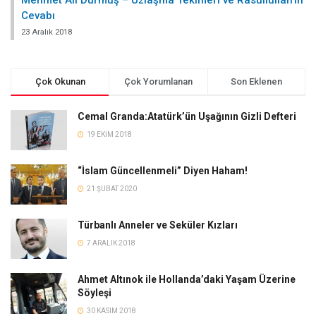
Cevabı
23 Aralık 2018
Çok Okunan
Çok Yorumlanan
Son Eklenen
Cemal Granda:Atatürk’ün Uşağının Gizli Defteri
19 EKIM 2018
“İslam Güncellenmeli” Diyen Haham!
21 ŞUBAT 2020
Türbanlı Anneler ve Seküler Kızları
7 ARALIK 2018
Ahmet Altınok ile Hollanda’daki Yaşam Üzerine
Söyleşi
30 KASIM 2018