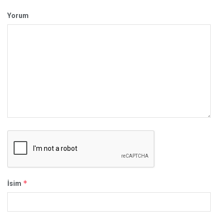
Yorum
*
İsim