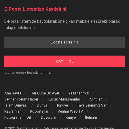
E-Posta Listemize Kaydolun!
E-Posta listemize kaydolarak öne çıkan makaleleri sürekli olarak
takip edebilirsiniz.
*Lütfen gerçek hesaplar giriniz.
Ana Sayfa
Her Güne Bir Ayet
Yazarlarımız
Venhar Yorum Haber
Küçük Müslümanlar
Alıntılar
İslam Dünyası
Dünya
Türkiye
Tavsiyelerimiz Var
Kavramlar
Röportajlar
Venhar Web TV
Fotoğrafların Dili
Duyurular
Künye
İletişim
© 2021 Venhar Haber – Rabbi için namaz kılan ve dik duran bir nesile…