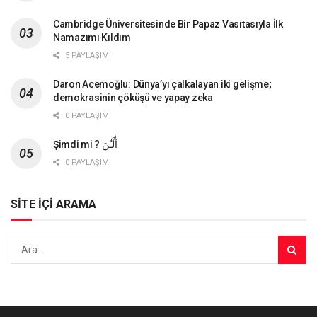
Cambridge Üniversitesinde Bir Papaz Vasıtasıyla İlk
Namazımı Kıldım
5 PAYLAŞIM
Daron Acemoğlu: Dünya’yı çalkalayan iki gelişme;
demokrasinin çöküşü ve yapay zeka
0 PAYLAŞIM
Şimdi mi ? آٰلْـٰٔنَ
0 PAYLAŞIM
SİTE İÇİ ARAMA