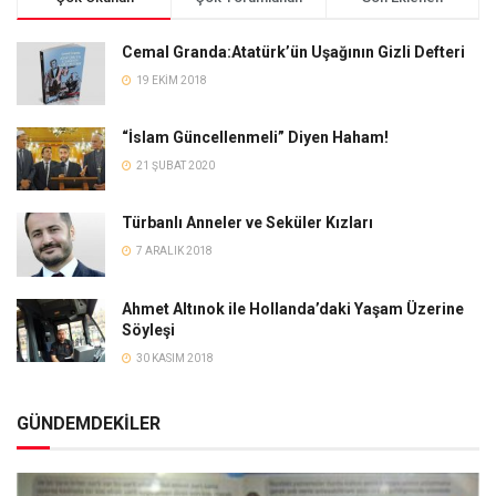
Cemal Granda:Atatürk’ün Uşağının Gizli Defteri
19 EKIM 2018
“İslam Güncellenmeli” Diyen Haham!
21 ŞUBAT 2020
Türbanlı Anneler ve Seküler Kızları
7 ARALIK 2018
Ahmet Altınok ile Hollanda’daki Yaşam Üzerine
Söyleşi
30 KASIM 2018
GÜNDEMDEKİLER