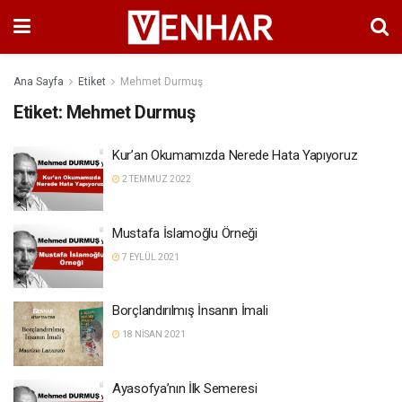
Ana Sayfa
Etiket
Mehmet Durmuş
Etiket:
Mehmet Durmuş
Kur’an Okumamızda Nerede Hata Yapıyoruz
2 TEMMUZ 2022
Mustafa İslamoğlu Örneği
7 EYLÜL 2021
Borçlandırılmış İnsanın İmali
18 NISAN 2021
Ayasofya’nın İlk Semeresi