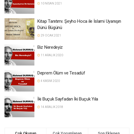
10 NISAN 2021
Kitap Tanıtımı: Şeyho Hoca ile İslami Uyanışın
Dünü Bügünü
29 OCAK 2021
Biz Neredeyiz
11 ARALIK 2020
Deprem Ölüm ve Tesadüf
4 KASIM 2020
İki Buçuk Sayfadan İki Buçuk Yıla
14 ARALIK 2018
Çok Okunan
Çok Yorumlanan
Son Eklenen