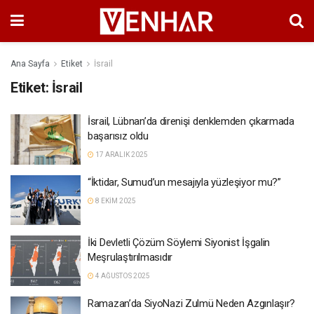
Ana Sayfa
Etiket
İsrail
Etiket:
İsrail
İsrail, Lübnan’da direnişi denklemden çıkarmada
başarısız oldu
17 ARALIK 2025
“İktidar, Sumud’un mesajıyla yüzleşiyor mu?”
8 EKIM 2025
İki Devletli Çözüm Söylemi Siyonist İşgalin
Meşrulaştırılmasıdır
4 AĞUSTOS 2025
Ramazan’da SiyoNazi Zulmü Neden Azgınlaşır?