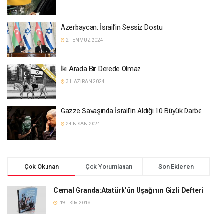
Azerbaycan: İsrail’in Sessiz Dostu
2 TEMMUZ 2024
İki Arada Bir Derede Olmaz
3 HAZIRAN 2024
Gazze Savaşında İsrail’in Aldığı 10 Büyük Darbe
24 NISAN 2024
Çok Okunan
Çok Yorumlanan
Son Eklenen
Cemal Granda:Atatürk’ün Uşağının Gizli Defteri
19 EKIM 2018