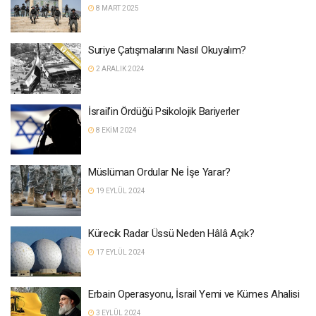
8 MART 2025
Suriye Çatışmalarını Nasıl Okuyalım?
2 ARALIK 2024
İsrail’in Ördüğü Psikolojik Bariyerler
8 EKIM 2024
Müslüman Ordular Ne İşe Yarar?
19 EYLÜL 2024
Kürecik Radar Üssü Neden Hâlâ Açık?
17 EYLÜL 2024
Erbain Operasyonu, İsrail Yemi ve Kümes Ahalisi
3 EYLÜL 2024