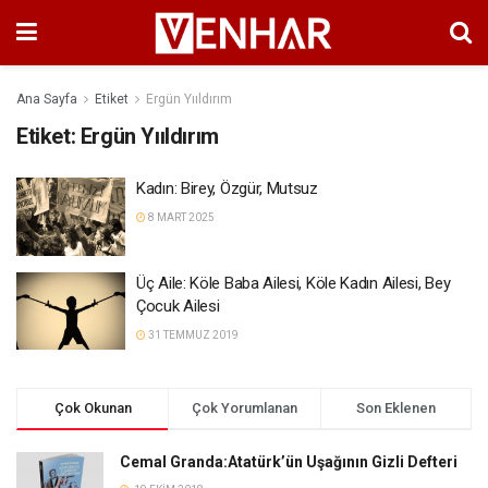
Ana Sayfa
Etiket
Ergün Yııldırım
Etiket:
Ergün Yııldırım
Kadın: Birey, Özgür, Mutsuz
8 MART 2025
Üç Aile: Köle Baba Ailesi, Köle Kadın Ailesi, Bey
Çocuk Ailesi
31 TEMMUZ 2019
Çok Okunan
Çok Yorumlanan
Son Eklenen
Cemal Granda:Atatürk’ün Uşağının Gizli Defteri