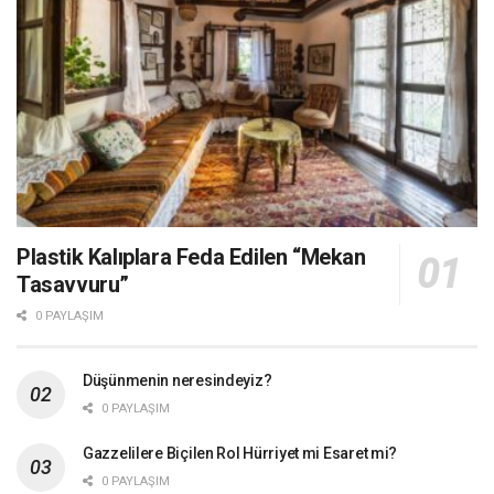
Plastik Kalıplara Feda Edilen “Mekan
Tasavvuru”
0 PAYLAŞIM
Düşünmenin neresindeyiz?
0 PAYLAŞIM
Gazzelilere Biçilen Rol Hürriyet mi Esaret mi?
0 PAYLAŞIM