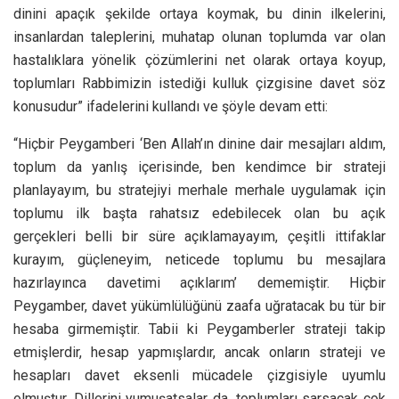
dinini apaçık şekilde ortaya koymak, bu dinin ilkelerini,
insanlardan taleplerini, muhatap olunan toplumda var olan
hastalıklara yönelik çözümlerini net olarak ortaya koyup,
toplumları Rabbimizin istediği kulluk çizgisine davet söz
konusudur” ifadelerini kullandı ve şöyle devam etti:
“Hiçbir Peygamberi ‘Ben Allah’ın dinine dair mesajları aldım,
toplum da yanlış içerisinde, ben kendimce bir strateji
planlayayım, bu stratejiyi merhale merhale uygulamak için
toplumu ilk başta rahatsız edebilecek olan bu açık
gerçekleri belli bir süre açıklamayayım, çeşitli ittifaklar
kurayım, güçleneyim, neticede toplumu bu mesajlara
hazırlayınca davetimi açıklarım’ dememiştir. Hiçbir
Peygamber, davet yükümlülüğünü zaafa uğratacak bu tür bir
hesaba girmemiştir. Tabii ki Peygamberler strateji takip
etmişlerdir, hesap yapmışlardır, ancak onların strateji ve
hesapları davet eksenli mücadele çizgisiyle uyumlu
olmuştur. Dillerini yumuşatsalar da, toplumları sarsacak çok