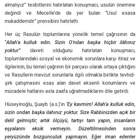
almalıyız” tesbitlerini hatırlatan konuşmacı, usulün önemine
değindi ve Mecelle’de de yer bulan “Usul esasa
mukaddemdir” prensibini hatırlattı.
Her üç Rasulün toplumlarına yönelik temel çağrısının da
“
Allah’a kulluk edin. Sizin O’ndan başka hiçbir ilâhınız
yoktur”
daveti olduğunu hatırlatan konuşmacı,
toplumlarındaki sosyal ve ekonomik sorunlara karşı itiraz ve
ilgilerinin, bu temel çağrının bir parçası olarak ortaya çıktığını
ve Rasullerin mevcut sorunlarla ilgili olmakla birlikte tevhid-
şirk çatışmasını esas alan davet eksenli konumlarını ve
mücadele hatlarını asla zaafa uğratmadıklarını dile getirdi.
Hüseyinoğlu, Şuayb (a.s.)’ın
‘Ey kavmim! Allah’a kulluk edin,
sizin ondan başka ilahınız yoktur. Size Rabbinizden açık bir
delil gelmiştir; artık ölçüyü, tartıyı tam yapın, insanların
eşyalarını eksik vermeyin. Düzeltilmesinden sonra
yeryüzünde bozgunculuk yapmayın. Eğer iman edenler