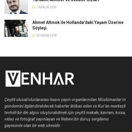
7 ARALIK 2018
Ahmet Altınok ile Hollanda’daki Yaşam Üzerine
Söyleşi
30 KASIM 2018
Çeşitli ulusal/uluslararası basın yayın organlarından Müslümanlar’ın
gündemini ilgilendirebilecek haberler iktibas eden ve Kur’an merkezli
tevhidi bir din algısı oluşturabilmek için çeşitli makale, kavram, kıssa,
video ve fotoğraf yayınlayan ve Nebevi bir duruş sergileme
gayesinde olan bir web sitesidir.