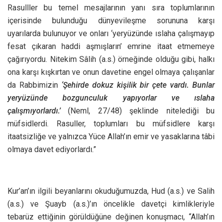
Rasulller bu temel mesajlarının yanı sıra toplumlarının
içerisinde bulunduğu dünyevileşme sorununa karşı
uyarılarda bulunuyor ve onları ‘yeryüzünde ıslaha çalışmayıp
fesat çıkaran haddi aşmışların’ emrine itaat etmemeye
çağırıyordu. Nitekim Sâlih (a.s.) örneğinde olduğu gibi, halkı
ona karşı kışkırtan ve onun davetine engel olmaya çalışanlar
da Rabbimizin
‘Şehirde dokuz kişilik bir çete vardı. Bunlar
yeryüzünde bozgunculuk yapıyorlar ve ıslaha
çalışmıyorlardı.’
(Neml, 27/48) şeklinde nitelediği bu
müfsidlerdi. Rasuller, toplumları bu müfsidlere karşı
itaatsizliğe ve yalnızca Yüce Allah’ın emir ve yasaklarına tâbi
olmaya davet ediyorlardı.”
Kur’an’ın ilgili beyanlarını okuduğumuzda, Hud (a.s.) ve Salih
(a.s.) ve Şuayb (a.s.)’ın öncelikle davetçi kimlikleriyle
tebarüz ettiğinin görüldüğüne değinen konuşmacı, “Allah’ın