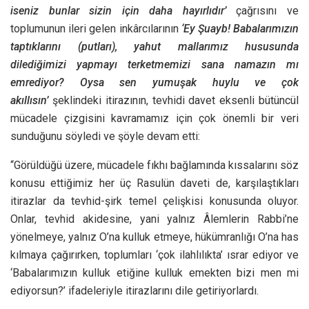
iseniz bunlar sizin için daha hayırlıdır’
çağrısını ve
toplumunun ileri gelen inkârcılarının
‘Ey Şuayb! Babalarımızın
taptıklarını (putları), yahut mallarımız hususunda
dilediğimizi yapmayı terketmemizi sana namazın mı
emrediyor? Oysa sen yumuşak huylu ve çok
akıllısın’
şeklindeki itirazının, tevhidi davet eksenli bütüncül
mücadele çizgisini kavramamız için çok önemli bir veri
sunduğunu söyledi ve şöyle devam etti:
“Görüldüğü üzere, mücadele fıkhı bağlamında kıssalarını söz
konusu ettiğimiz her üç Rasulün daveti de, karşılaştıkları
itirazlar da tevhid-şirk temel çelişkisi konusunda oluyor.
Onlar, tevhid akidesine, yani yalnız Âlemlerin Rabbi’ne
yönelmeye, yalnız O’na kulluk etmeye, hükümranlığı O’na has
kılmaya çağırırken, toplumları ‘çok ilahlılıkta’ ısrar ediyor ve
‘Babalarımızın kulluk etiğine kulluk emekten bizi men mi
ediyorsun?’ ifadeleriyle itirazlarını dile getiriyorlardı.