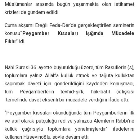
Müslümanlar arasında bugün yaşanmakta olan istikamet
krizleri de gündem edildi.
Cuma akşamı Ereğli Feda-Der’de gerçekleştirilen seminerin
konusu
“Peygamber Kıssaları Işığında Mücadele
Fıkhı”
idi.
Nahl Suresi 36. ayette buyurulduğu üzere, tüm Rasullerin (s),
toplumlara yalnız Allah’a kulluk etmek ve tağuta kulluktan
kaçınmak daveti için gönderildiğini kaydeden konuşmacı,
tüm Peygamberlerin tevhid-şirk, hak-batıl çelişkisi
temelinde davet eksenli bir mücadele verdiğini ifade etti.
“Peygamber kıssaları okunduğunda tüm Peygamberlerin ilk
ve asıl olarak putçuluğu red ve yalnızca Alemlerin Rabbi’ne
kulluk çağrısıyla toplumlara yönelmişlerdir” ifadelerini
kullanan Hüseyinoğlu, şöyle devam etti: