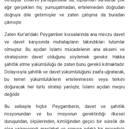
ağır gerçekleri hiç yumuşatmadan, ertelemeden doğrudan
doğruya dile getirmişler ve zaten çatışma da buradan
çıkmıştır.
Zaten Kur’an’daki Peygamber kıssalarında ana mevzu davet
ve davet karşısında muhatapların takındıkları tutumlar
olmuştur. Bu açıdan İslami mücadelenin ana ekseni ve
stratejisinin davet olduğunu söylemek gerekir. Hakka
şahitlik etme yükümlülüğü de zaten bunu gerekli kılmaktadır.
Dolayısıyla şahitlik ve davet yükümlülüğünü zaafa uğratacak,
bu temel yükümlülüklerin ertelenmesini veya terkini
doğuracak her türlü strateji yanlıştır, İslami açıdan meşru
değildir.
Bu sebeple hiçbir Peygamberin, davet ve şahitlik
misyonundan ve bu misyonun gerektirdiği ilkesel
duruşundan, ölçülerinden, kimliğinden geçici bir sürelik de
olsa vazgeçerek maslahat ve sonuca odaklı bir mücadele