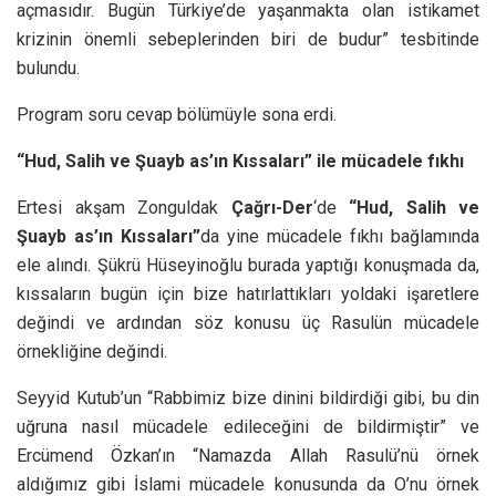
açmasıdır. Bugün Türkiye’de yaşanmakta olan istikamet
krizinin önemli sebeplerinden biri de budur” tesbitinde
bulundu.
Program soru cevap bölümüyle sona erdi.
“Hud, Salih ve Şuayb as’ın Kıssaları” ile mücadele fıkhı
Ertesi akşam Zonguldak
Çağrı-Der
‘de
“Hud, Salih ve
Şuayb as’ın Kıssaları”
da yine mücadele fıkhı bağlamında
ele alındı. Şükrü Hüseyinoğlu burada yaptığı konuşmada da,
kıssaların bugün için bize hatırlattıkları yoldaki işaretlere
değindi ve ardından söz konusu üç Rasulün mücadele
örnekliğine değindi.
Seyyid Kutub’un “Rabbimiz bize dinini bildirdiği gibi, bu din
uğruna nasıl mücadele edileceğini de bildirmiştir” ve
Ercümend Özkan’ın “Namazda Allah Rasulü’nü örnek
aldığımız gibi İslami mücadele konusunda da O’nu örnek