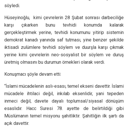
söyledi.
Hüseyinoğlu, kimi çevrelerin 28 Şubat sonrası darbeciliğe
karşı çıkarken bunu tevhidi konumda kalarak
gerçekleştirmek yerine, tevhidi konumunu yitirip sistemin
demokrat kanadı yanında saf tutması, yine benzer şekilde
iktisadi zulümlere tevhidi söylem ve duurşla karşı çıkmak
yerine kimi çevrelerin neo-sosyalist bir söylem ve duruş
üretmiş olmasını bu durumun örnekleri olarak verdi.
Konuşmacı şöyle devam etti:
“İslami mücadelenin aslı-esası, temel ekseni davettir. İslami
mücadele ihtilaci değil, inkılab eksenlidir, yani tepeden
inmeci değil, davete dayalı toplumsal/siyasal dönüşüm
esaslıdır. Hacc Suresi 78. ayette de belirtildiği gibi
Müslümanın temel misyonu şahitliktir. Şahitliğin ilk şartı da
açık davettir.