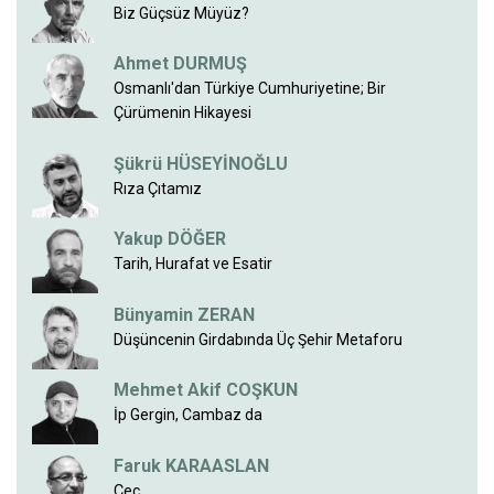
Biz Güçsüz Müyüz?
Ahmet DURMUŞ
Osmanlı'dan Türkiye Cumhuriyetine; Bir
Çürümenin Hikayesi
Şükrü HÜSEYİNOĞLU
Rıza Çıtamız
Yakup DÖĞER
Tarih, Hurafat ve Esatir
Bünyamin ZERAN
Düşüncenin Girdabında Üç Şehir Metaforu
Mehmet Akif COŞKUN
İp Gergin, Cambaz da
Faruk KARAASLAN
Çeç