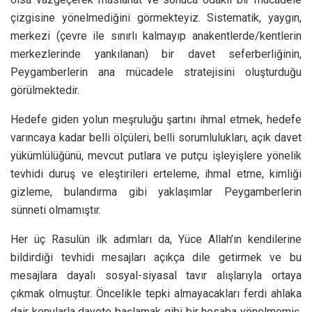
çizgisine yönelmediğini görmekteyiz. Sistematik, yaygın,
merkezi (çevre ile sınırlı kalmayıp anakentlerde/kentlerin
merkezlerinde yankılanan) bir davet seferberliğinin,
Peygamberlerin ana mücadele stratejisini oluşturduğu
görülmektedir.
Hedefe giden yolun meşruluğu şartını ihmal etmek, hedefe
varıncaya kadar belli ölçüleri, belli sorumlulukları, açık davet
yükümlülüğünü, mevcut putlara ve putçu işleyişlere yönelik
tevhidi duruş ve eleştirileri erteleme, ihmal etme, kimliği
gizleme, bulandırma gibi yaklaşımlar Peygamberlerin
sünneti olmamıştır.
Her üç Rasulün ilk adımları da, Yüce Allah’ın kendilerine
bildirdiği tevhidi mesajları açıkça dile getirmek ve bu
mesajlara dayalı sosyal-siyasal tavır alışlarıyla ortaya
çıkmak olmuştur. Öncelikle tepki almayacakları ferdi ahlaka
dair konularla davete başlamak gibi bir hesaba yönelmemiş,