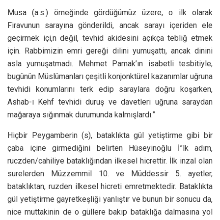
Musa (a.s.) örneğinde gördüğümüz üzere, o ilk olarak
Firavunun sarayına gönderildi, ancak sarayı içeriden ele
geçirmek içi,n değil, tevhid akidesini açıkça tebliğ etmek
için. Rabbimizin emri gereği dilini yumuşattı, ancak dinini
asla yumuşatmadı. Mehmet Pamak’ın isabetli tesbitiyle,
bugünün Müslümanları çeşitli konjonktürel kazanımlar uğruna
tevhidi konumlarını terk edip saraylara doğru koşarken,
Ashab-ı Kehf tevhidi duruş ve davetleri uğruna saraydan
mağaraya sığınmak durumunda kalmışlardı.”
Hiçbir Peygamberin (s), bataklıkta gül yetiştirme gibi bir
çaba içine girmediğini belirten Hüseyinoğlu İ”lk adım,
ruczden/cahiliye bataklığından ilkesel hicrettir. İlk inzal olan
surelerden Müzzemmil 10. ve Müddessir 5. ayetler,
bataklıktan, ruzden ilkesel hicreti emretmektedir. Bataklıkta
gül yetiştirme gayretkeşliği yanlıştır ve bunun bir sonucu da,
nice muttakinin de o güllere bakıp bataklığa dalmasına yol