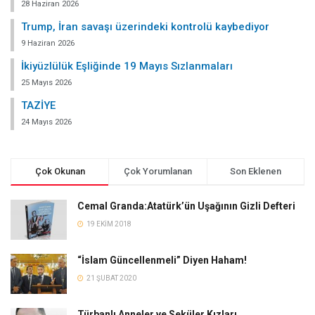
28 Haziran 2026
Trump, İran savaşı üzerindeki kontrolü kaybediyor
9 Haziran 2026
İkiyüzlülük Eşliğinde 19 Mayıs Sızlanmaları
25 Mayıs 2026
TAZİYE
24 Mayıs 2026
Çok Okunan
Çok Yorumlanan
Son Eklenen
Cemal Granda:Atatürk’ün Uşağının Gizli Defteri
19 EKIM 2018
“İslam Güncellenmeli” Diyen Haham!
21 ŞUBAT 2020
Türbanlı Anneler ve Seküler Kızları