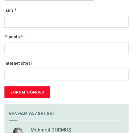
*
İsim
*
E-posta
İnternet sitesi
VENHAR YAZARLARI
Mehmed DURMUŞ