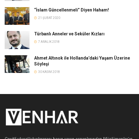
“İslam Güncellenmeli” Diyen Haham!
21 ŞUBAT 2020
Türbanlı Anneler ve Seküler Kızları
7 ARALIK 2018
Ahmet Altınok ile Hollanda’daki Yaşam Üzerine
Söyleşi
30 KASIM 2018
Çeşitli ulusal/uluslararası basın yayın organlarından Müslümanlar’ın