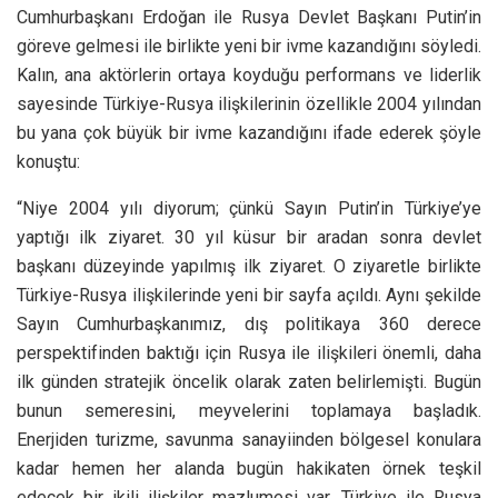
Cumhurbaşkanı Erdoğan ile Rusya Devlet Başkanı Putin’in
göreve gelmesi ile birlikte yeni bir ivme kazandığını söyledi.
Kalın, ana aktörlerin ortaya koyduğu performans ve liderlik
sayesinde Türkiye-Rusya ilişkilerinin özellikle 2004 yılından
bu yana çok büyük bir ivme kazandığını ifade ederek şöyle
konuştu:
“Niye 2004 yılı diyorum; çünkü Sayın Putin’in Türkiye’ye
yaptığı ilk ziyaret. 30 yıl küsur bir aradan sonra devlet
başkanı düzeyinde yapılmış ilk ziyaret. O ziyaretle birlikte
Türkiye-Rusya ilişkilerinde yeni bir sayfa açıldı. Aynı şekilde
Sayın Cumhurbaşkanımız, dış politikaya 360 derece
perspektifinden baktığı için Rusya ile ilişkileri önemli, daha
ilk günden stratejik öncelik olarak zaten belirlemişti. Bugün
bunun semeresini, meyvelerini toplamaya başladık.
Enerjiden turizme, savunma sanayiinden bölgesel konulara
kadar hemen her alanda bugün hakikaten örnek teşkil
edecek bir ikili ilişkiler mazlumesi var. Türkiye ile Rusya