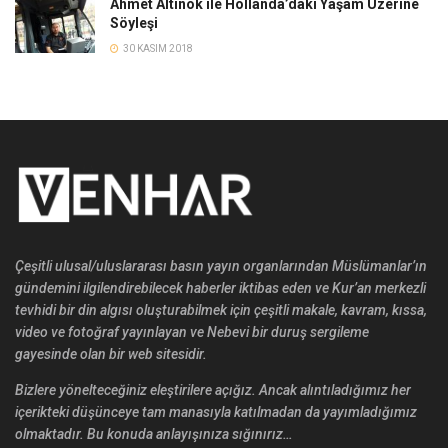
Ahmet Altınok ile Hollanda’daki Yaşam Üzerine
Söyleşi
30 KASIM 2018
Çeşitli ulusal/uluslararası basın yayın organlarından Müslümanlar’ın
gündemini ilgilendirebilecek haberler iktibas eden ve Kur’an merkezli
tevhidi bir din algısı oluşturabilmek için çeşitli makale, kavram, kıssa,
video ve fotoğraf yayınlayan ve Nebevi bir duruş sergileme
gayesinde olan bir web sitesidir.
Bizlere yönelteceğiniz eleştirilere açığız. Ancak alıntıladığımız her
içerikteki düşünceye tam manasıyla katılmadan da yayımladığımız
olmaktadır. Bu konuda anlayışınıza sığınırız…