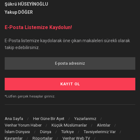
Şükrü HÜSEYİNOĞLU
Yakup DÖĞER
E-Posta Listemize Kaydolun!
E-Posta listemize kaydolarak öne çıkan makaleleri sürekli olarak
takip edebilirsiniz.
*Lütfen gerçek hesaplar giriniz.
Ana Sayfa
Her Güne Bir Ayet
Yazarlarımız
Venhar Yorum Haber
Küçük Müslümanlar
Alıntılar
İslam Dünyası
Dünya
Türkiye
Tavsiyelerimiz Var
Kavramlar
Röportajlar
Venhar Web TV