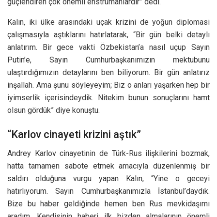
güçlendiren çok önemli enstrümanlardır” dedi.
Kalın, iki ülke arasındaki uçak krizini de yoğun diplomasi
çalışmasıyla aştıklarını hatırlatarak, “Bir gün belki detaylı
anlatırım. Bir gece vakti Özbekistan’a nasıl uçup Sayın
Putin’e, Sayın Cumhurbaşkanımızın mektubunu
ulaştırdığımızın detaylarını ben biliyorum. Bir gün anlatırız
inşallah. Ama şunu söyleyeyim; Biz o anları yaşarken hep bir
iyimserlik içerisindeydik. Nitekim bunun sonuçlarını hamt
olsun gördük” diye konuştu.
“Karlov cinayeti krizini aştık”
Andrey Karlov cinayetinin de Türk-Rus ilişkilerini bozmak,
hatta tamamen sabote etmek amacıyla düzenlenmiş bir
saldırı olduğuna vurgu yapan Kalın, “Yine o geceyi
hatırlıyorum. Sayın Cumhurbaşkanımızla İstanbul’daydık.
Bize bu haber geldiğinde hemen ben Rus mevkidaşımı
aradım. Kendisinin haberi ilk bizden almalarının önemli