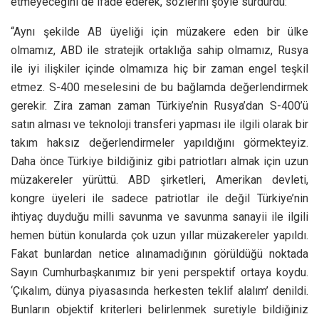
etmeyeceğini de ifade ederek, sözlerini şöyle sürdürdü:
“Aynı şekilde AB üyeliği için müzakere eden bir ülke
olmamız, ABD ile stratejik ortaklığa sahip olmamız, Rusya
ile iyi ilişkiler içinde olmamıza hiç bir zaman engel teşkil
etmez. S-400 meselesini de bu bağlamda değerlendirmek
gerekir. Zira zaman zaman Türkiye’nin Rusya’dan S-400’ü
satın alması ve teknoloji transferi yapması ile ilgili olarak bir
takım haksız değerlendirmeler yapıldığını görmekteyiz.
Daha önce Türkiye bildiğiniz gibi patriotları almak için uzun
müzakereler yürüttü. ABD şirketleri, Amerikan devleti,
kongre üyeleri ile sadece patriotlar ile değil Türkiye’nin
ihtiyaç duyduğu milli savunma ve savunma sanayii ile ilgili
hemen bütün konularda çok uzun yıllar müzakereler yapıldı.
Fakat bunlardan netice alınamadığının görüldüğü noktada
Sayın Cumhurbaşkanımız bir yeni perspektif ortaya koydu.
‘Çıkalım, dünya piyasasında herkesten teklif alalım’ denildi.
Bunların objektif kriterleri belirlenmek suretiyle bildiğiniz