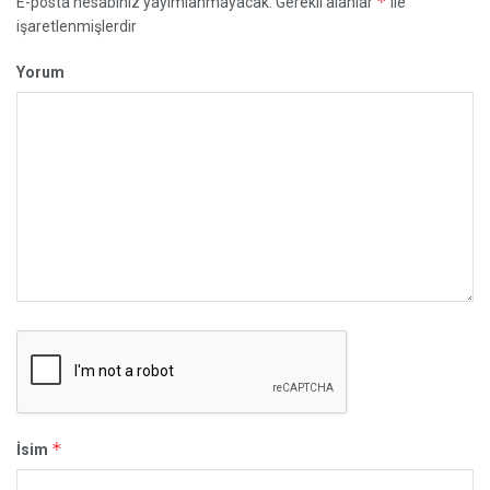
*
E-posta hesabınız yayımlanmayacak.
Gerekli alanlar
ile
işaretlenmişlerdir
Yorum
*
İsim