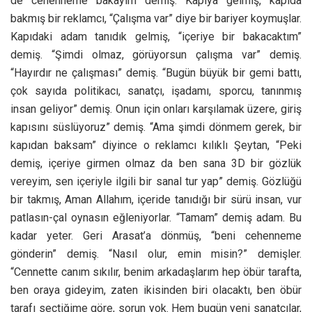
de cehenneme bakayım demiş. Kapıya gelmiş, kapıda
bakmış bir reklamcı, “Çalışma var” diye bir bariyer koymuşlar.
Kapıdaki adam tanıdık gelmiş, “içeriye bir bakacaktım”
demiş. “Şimdi olmaz, görüyorsun çalışma var” demiş.
“Hayırdır ne çalışması” demiş. “Bugün büyük bir gemi battı,
çok sayıda politikacı, sanatçı, işadamı, sporcu, tanınmış
insan geliyor” demiş. Onun için onları karşılamak üzere, giriş
kapısını süslüyoruz” demiş. “Ama şimdi dönmem gerek, bir
kapıdan baksam” diyince o reklamcı kılıklı Şeytan, “Peki
demiş, içeriye girmen olmaz da ben sana 3D bir gözlük
vereyim, sen içeriyle ilgili bir sanal tur yap” demiş. Gözlüğü
bir takmış, Aman Allahım, içeride tanıdığı bir sürü insan, vur
patlasın-çal oynasın eğleniyorlar. “Tamam” demiş adam. Bu
kadar yeter. Geri Arasat’a dönmüş, “beni cehenneme
gönderin” demiş. “Nasıl olur, emin misin?” demişler.
“Cennette canım sıkılır, benim arkadaşlarım hep öbür tarafta,
ben oraya gideyim, zaten ikisinden biri olacaktı, ben öbür
tarafı seçtiğime göre, sorun yok. Hem bugün yeni sanatçılar,