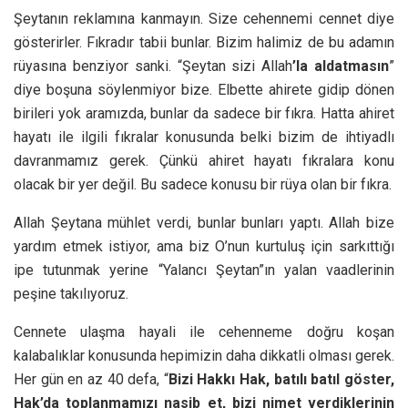
Şeytanın reklamına kanmayın. Size cehennemi cennet diye
gösterirler. Fıkradır tabii bunlar. Bizim halimiz de bu adamın
rüyasına benziyor sanki. “Şeytan sizi Allah
’la aldatmasın
”
diye boşuna söylenmiyor bize. Elbette ahirete gidip dönen
birileri yok aramızda, bunlar da sadece bir fıkra. Hatta ahiret
hayatı ile ilgili fıkralar konusunda belki bizim de ihtiyadlı
davranmamız gerek. Çünkü ahiret hayatı fıkralara konu
olacak bir yer değil. Bu sadece konusu bir rüya olan bir fıkra.
Allah Şeytana mühlet verdi, bunlar bunları yaptı. Allah bize
yardım etmek istiyor, ama biz O’nun kurtuluş için sarkıttığı
ipe tutunmak yerine “Yalancı Şeytan”ın yalan vaadlerinin
peşine takılıyoruz.
Cennete ulaşma hayali ile cehenneme doğru koşan
kalabalıklar konusunda hepimizin daha dikkatli olması gerek.
Her gün en az 40 defa, “
Bizi Hakkı Hak, batılı batıl göster,
Hak’da toplanmamızı nasib et, bizi nimet verdiklerinin