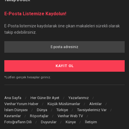
E-Posta Listemize Kaydolun!
E-Posta listemize kaydolarak öne çıkan makaleleri sürekli olarak
takip edebilirsiniz.
*Lütfen gerçek hesaplar giriniz.
Ana Sayfa
Her Güne Bir Ayet
Yazarlarımız
Venhar Yorum Haber
Küçük Müslümanlar
Alıntılar
İslam Dünyası
Dünya
Türkiye
Tavsiyelerimiz Var
Kavramlar
Röportajlar
Venhar Web TV
Fotoğrafların Dili
Duyurular
Künye
İletişim