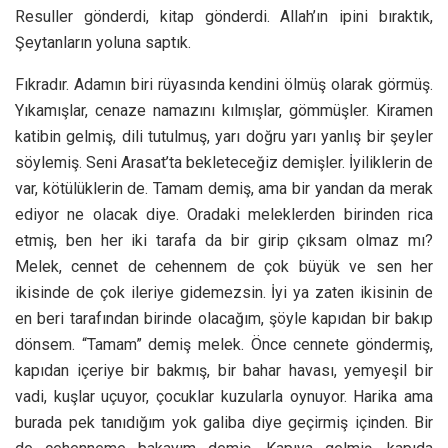
Resuller gönderdi, kitap gönderdi. Allah’ın ipini bıraktık,
Şeytanların yoluna saptık.
Fıkradır. Adamın biri rüyasında kendini ölmüş olarak görmüş.
Yıkamışlar, cenaze namazını kılmışlar, gömmüşler. Kiramen
katibin gelmiş, dili tutulmuş, yarı doğru yarı yanlış bir şeyler
söylemiş. Seni Arasat’ta bekleteceğiz demişler. İyiliklerin de
var, kötülüklerin de. Tamam demiş, ama bir yandan da merak
ediyor ne olacak diye. Oradaki meleklerden birinden rica
etmiş, ben her iki tarafa da bir girip çıksam olmaz mı?
Melek, cennet de cehennem de çok büyük ve sen her
ikisinde de çok ileriye gidemezsin. İyi ya zaten ikisinin de
en beri tarafından birinde olacağım, şöyle kapıdan bir bakıp
dönsem. “Tamam” demiş melek. Önce cennete göndermiş,
kapıdan içeriye bir bakmış, bir bahar havası, yemyeşil bir
vadi, kuşlar uçuyor, çocuklar kuzularla oynuyor. Harika ama
burada pek tanıdığım yok galiba diye geçirmiş içinden. Bir