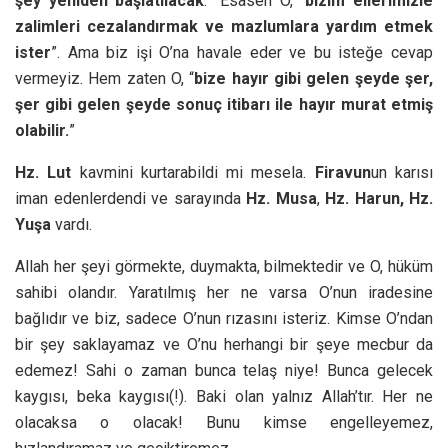
şey yeniden başlatılacak
.” Esasen O, “
bizim ellerimizle
zalimleri cezalandırmak ve mazlumlara yardım etmek
ister
”. Ama biz işi O’na havale eder ve bu isteğe cevap
vermeyiz. Hem zaten O, “
bize hayır gibi gelen şeyde şer,
şer gibi gelen şeyde sonuç itibarı ile hayır murat etmiş
olabilir.
”
Hz. Lut
kavmini kurtarabildi mi mesela.
Firavun
un karısı
iman edenlerdendi ve sarayında
Hz. Musa
,
Hz. Harun, Hz.
Yuşa
vardı.
Allah her şeyi görmekte, duymakta, bilmektedir ve O, hüküm
sahibi olandır. Yaratılmış her ne varsa O’nun iradesine
bağlıdır ve biz, sadece O’nun rızasını isteriz. Kimse O’ndan
bir şey saklayamaz ve O’nu herhangi bir şeye mecbur da
edemez! Sahi o zaman bunca telaş niye! Bunca gelecek
kaygısı, beka kaygısı(!). Baki olan yalnız Allah’tır. Her ne
olacaksa o olacak! Bunu kimse engelleyemez,