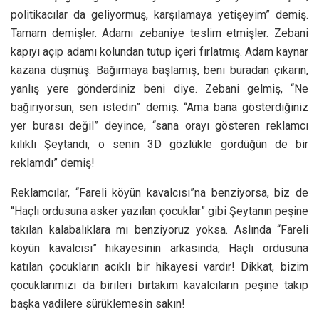
politikacılar da geliyormuş, karşılamaya yetişeyim” demiş.
Tamam demişler. Adamı zebaniye teslim etmişler. Zebani
kapıyı açıp adamı kolundan tutup içeri fırlatmış. Adam kaynar
kazana düşmüş. Bağırmaya başlamış, beni buradan çıkarın,
yanlış yere gönderdiniz beni diye. Zebani gelmiş, “Ne
bağırıyorsun, sen istedin” demiş. “Ama bana gösterdiğiniz
yer burası değil” deyince, “sana orayı gösteren reklamcı
kılıklı Şeytandı, o senin 3D gözlükle gördüğün de bir
reklamdı” demiş!
Reklamcılar, “Fareli köyün kavalcısı”na benziyorsa, biz de
“Haçlı ordusuna asker yazılan çocuklar” gibi Şeytanın peşine
takılan kalabalıklara mı benziyoruz yoksa. Aslında “Fareli
köyün kavalcısı” hikayesinin arkasında, Haçlı ordusuna
katılan çocukların acıklı bir hikayesi vardır! Dikkat, bizim
çocuklarımızı da birileri birtakım kavalcıların peşine takıp
başka vadilere sürüklemesin sakın!