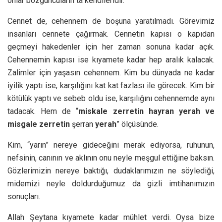
onlar bozguncuların tâ kendileridir.
Cennet de, cehennem de boşuna yaratılmadı. Görevimiz
insanları cennete çağırmak. Cennetin kapısı o kapıdan
geçmeyi hakedenler için her zaman sonuna kadar açık.
Cehennemin kapısı ise kıyamete kadar hep aralık kalacak.
Zalimler için yaşasın cehennem. Kim bu dünyada ne kadar
iyilik yaptı ise, karşılığını kat kat fazlası ile görecek. Kim bir
kötülük yaptı ve sebeb oldu ise, karşılığını cehennemde aynı
tadacak. Hem de “
miskale zerretin hayran yerah ve
misgale zerretin
şerran
yerah
” ölçüsünde.
Kim, “yarın” nereye gideceğini merak ediyorsa, ruhunun,
nefsinin, canının ve aklının onu neyle meşgul ettiğine baksın.
Gözlerimizin nereye baktığı, dudaklarımızın ne söylediği,
midemizi neyle doldurduğumuz da gizli imtihanımızın
sonuçları.
Allah Şeytana kıyamete kadar mühlet verdi. Oysa bize