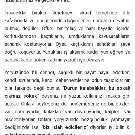
hızlandıramaz ve geciktiremez.
İnsancıklar bırakın fıkhetmeyi, akaid temelinde bile
kafalarında ve gönüllerinde düğümlenen soruların cevabını
bulmuş değiller. Öfkeli bir telaş ve ham hayaller içinde,
korktuklarından kaçtıklarını, umduklarına kavuşacaklarını
sanarak koşturuyorlar. Oysa kaçtıklarını sandıkları şeye
doğru koşuyorlar. Yaptıkları iş akşama kadar yün eğiren ve
sabaha kadar söken kadının yaptığı işe benziyor.
Yeryüzünde bir cennet, sağlıklı bir hayat hayal ederken,
kendi sırtlarında, kendi cehennemlerine odun taşıdıklarının
bile farkında değil bunlar. “
Durun kalabalıklar, bu sokak
çıkmaz sokak
” deseniz ne yazar, kollarınızı makas gibi
açarak! Onlara söyleseniz de, söylemeseniz de bir, gözleri
var görmüyorlar, kulakları var duymuyorlar, kalpleri var
hissetmiyorlar. Onlara yeryüzünde bozgunculuk yapmayın
dediğinizde ise, “
biz
ı
slah edicileriz
” diyorlar. İyi bilin ki