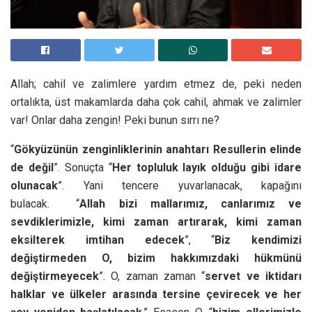
Allah; cahil ve zalimlere yardım etmez de, peki neden
ortalıkta, üst makamlarda daha çok cahil, ahmak ve zalimler
var! Onlar daha zengin! Peki bunun sırrı ne?
“
Gökyüzünün zenginliklerinin anahtarı Resullerin elinde
de değil
”. Sonuçta “
Her topluluk layık olduğu gibi idare
olunacak
”. Yani tencere yuvarlanacak, kapağını
bulacak.
“
Allah bizi mallarımız, canlarımız ve
sevdiklerimizle, kimi zaman artırarak, kimi zaman
eksilterek imtihan edecek
”, “
Biz kendimizi
değiştirmeden O, bizim hakkımızdaki hükmünü
değiştirmeyecek
”. O, zaman zaman “
servet ve iktidarı
halklar ve ülkeler arasında tersine çevirecek ve her