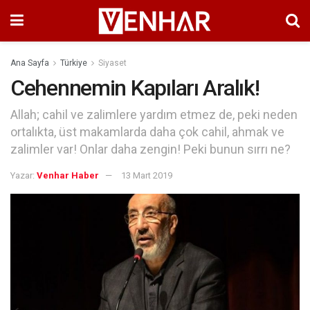
Ana Sayfa
Türkiye
Siyaset
Cehennemin Kapıları Aralık!
Allah; cahil ve zalimlere yardım etmez de, peki neden
ortalıkta, üst makamlarda daha çok cahil, ahmak ve
zalimler var! Onlar daha zengin! Peki bunun sırrı ne?
Yazar:
Venhar Haber
13 Mart 2019