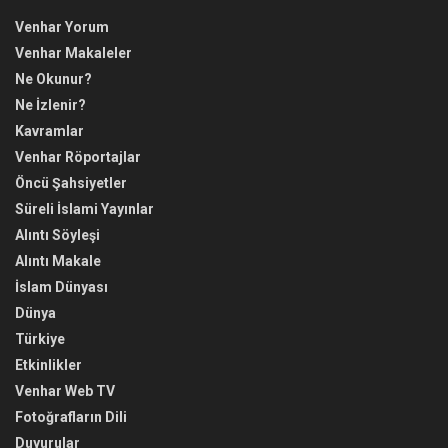
Venhar Yorum
Venhar Makaleler
Ne Okunur?
Ne İzlenir?
Kavramlar
Venhar Röportajlar
Öncü Şahsiyetler
Süreli İslami Yayınlar
Alıntı Söyleşi
Alıntı Makale
İslam Dünyası
Dünya
Türkiye
Etkinlikler
Venhar Web TV
Fotoğrafların Dili
Duyurular