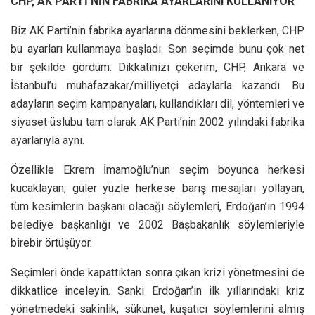
CHP, AK PARTİ’NİN FABRİKA
AYARLARINI KULLANIYOR
Biz AK Parti’nin fabrika ayarlarına dönmesini beklerken, CHP
bu ayarları kullanmaya başladı. Son seçimde bunu çok net
bir şekilde gördüm. Dikkatinizi çekerim, CHP, Ankara ve
İstanbul’u muhafazakar/milliyetçi adaylarla kazandı. Bu
adayların seçim kampanyaları, kullandıkları dil, yöntemleri ve
siyaset üslubu tam olarak AK Parti’nin 2002 yılındaki fabrika
ayarlarıyla aynı.
Özellikle Ekrem İmamoğlu’nun seçim boyunca herkesi
kucaklayan, güler yüzle herkese barış mesajları yollayan,
tüm kesimlerin başkanı olacağı söylemleri, Erdoğan’ın 1994
belediye başkanlığı ve 2002 Başbakanlık söylemleriyle
birebir örtüşüyor.
Seçimleri önde kapattıktan sonra çıkan krizi yönetmesini de
dikkatlice inceleyin. Sanki Erdoğan’ın ilk yıllarındaki kriz
yönetmedeki sakinlik, sükunet, kuşatıcı söylemlerini almış