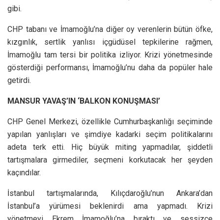
gibi.
CHP tabanı ve İmamoğlu’na diğer oy verenlerin bütün öfke,
kızgınlık, sertlik yanlısı içgüdüsel tepkilerine rağmen,
İmamoğlu tam tersi bir politika izliyor. Krizi yönetmesinde
gösterdiği performansı, İmamoğlu’nu daha da popüler hale
getirdi.
MANSUR YAVAŞ’IN
‘BALKON KONUŞMASI’
CHP Genel Merkezi, özellikle Cumhurbaşkanlığı seçiminde
yapılan yanlışları ve şimdiye kadarki seçim politikalarını
adeta terk etti. Hiç büyük miting yapmadılar, şiddetli
tartışmalara girmediler, seçmeni korkutacak her şeyden
kaçındılar.
İstanbul tartışmalarında, Kılıçdaroğlu’nun Ankara’dan
İstanbul’a yürümesi beklenirdi ama yapmadı. Krizi
yönetmeyi Ekrem İmamoğlu’na bıraktı ve sessizce