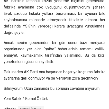
AK Parti’nin İstanbul krizini yönetme biçimini geleneksel
fabrika ayarlarına çok uyduğunu düşünmüyorum şahsen.
Evet, sadece hukuki yollara başvurması, bir oyunun bile
kaybolmasına müsaade etmeyecek titizlikte olması, her
defasında YSK’nın vereceği karara uyacağını vurgulaması
doğru şeyler.
Ancak seçim gecesinden bir gün sonra bazı medyada
organlarında yer alan “şaibe” haberlerinin tamamı valilik,
emniyet, kaymakamlık tarafından yalanlandı. Bu da krizi
yönetenlerin gücünü zayıflattı.
Peki neden AK Parti onu başarıdan başarıya koşturan fabrika
ayarlarına geri dönmüyor ya da Versiyon 2:0’a geçmiyor?
Bilmiyorum. Uzun zamandır bu sorunun cevabını arıyorum.
Yeni Şafak / Kemal Öztürk
Etiketler:
Kemal Öztürk