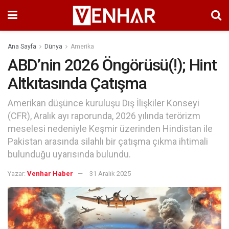
Ana Sayfa
Dünya
Amerika
ABD’nin 2026 Öngörüsü(!); Hint
Altkıtasında Çatışma
Amerikan düşünce kuruluşu Dış İlişkiler Konseyi
(CFR), Aralık ayı raporunda, 2026 yılında terörizm
meselesi nedeniyle Keşmir üzerinden Hindistan ile
Pakistan arasında silahlı bir çatışma çıkma ihtimali
bulunduğu uyarısında bulundu.
Yazar:
Venhar Haber
31 Aralık 2025