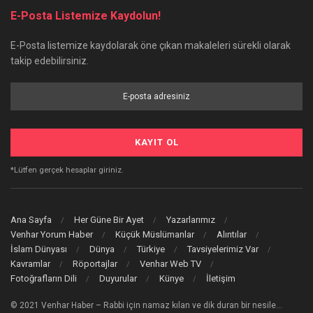
E-Posta Listemize Kaydolun!
E-Posta listemize kaydolarak öne çıkan makaleleri sürekli olarak
takip edebilirsiniz.
*Lütfen gerçek hesaplar giriniz.
Ana Sayfa
Her Güne Bir Ayet
Yazarlarımız
Venhar Yorum Haber
Küçük Müslümanlar
Alıntılar
İslam Dünyası
Dünya
Türkiye
Tavsiyelerimiz Var
Kavramlar
Röportajlar
Venhar Web TV
Fotoğrafların Dili
Duyurular
Künye
İletişim
© 2021 Venhar Haber – Rabbi için namaz kılan ve dik duran bir nesile…