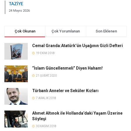
TAZİYE
24 Mayıs 2026
Çok Okunan
Çok Yorumlanan
Son Eklenen
Cemal Granda:Atatürk’ün Uşağının Gizli Defteri
19 EKIM 2018
“İslam Güncellenmeli” Diyen Haham!
21 ŞUBAT 2020
Türbanlı Anneler ve Seküler Kızları
7 ARALIK 2018
Ahmet Altınok ile Hollanda’daki Yaşam Üzerine
Söyleşi
30 KASIM 2018