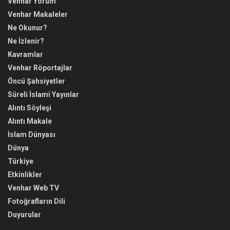
Venhar Yorum
Venhar Makaleler
Ne Okunur?
Ne İzlenir?
Kavramlar
Venhar Röportajlar
Öncü Şahsiyetler
Süreli İslami Yayınlar
Alıntı Söyleşi
Alıntı Makale
İslam Dünyası
Dünya
Türkiye
Etkinlikler
Venhar Web TV
Fotoğrafların Dili
Duyurular