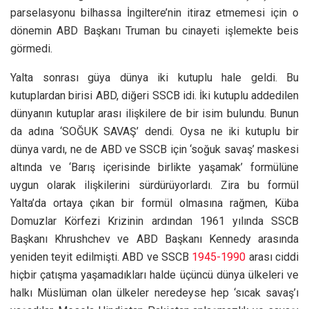
parselasyonu bilhassa İngiltere’nin itiraz etmemesi için o
dönemin ABD Başkanı Truman bu cinayeti işlemekte beis
görmedi.
Yalta sonrası güya dünya iki kutuplu hale geldi. Bu
kutuplardan birisi ABD, diğeri SSCB idi. İki kutuplu addedilen
dünyanın kutuplar arası ilişkilere de bir isim bulundu. Bunun
da adına ‘SOĞUK SAVAŞ’ dendi. Oysa ne iki kutuplu bir
dünya vardı, ne de ABD ve SSCB için ‘soğuk savaş’ maskesi
altında ve ‘Barış içerisinde birlikte yaşamak’ formülüne
uygun olarak ilişkilerini sürdürüyorlardı. Zira bu formül
Yalta’da ortaya çıkan bir formül olmasına rağmen, Küba
Domuzlar Körfezi Krizinin ardından 1961 yılında SSCB
Başkanı Khrushchev ve ABD Başkanı Kennedy arasında
yeniden teyit edilmişti. ABD ve SSCB
1945-1990
arası ciddi
hiçbir çatışma yaşamadıkları halde üçüncü dünya ülkeleri ve
halkı Müslüman olan ülkeler neredeyse hep ‘sıcak savaş’ı