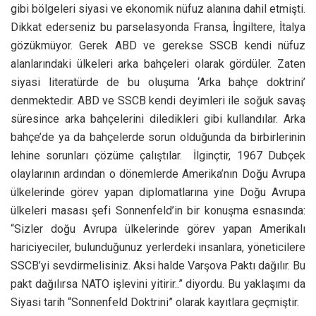
gibi bölgeleri siyasi ve ekonomik nüfuz alanına dahil etmişti.
Dikkat ederseniz bu parselasyonda Fransa, İngiltere, İtalya
gözükmüyor. Gerek ABD ve gerekse SSCB kendi nüfuz
alanlarındaki ülkeleri arka bahçeleri olarak gördüler. Zaten
siyasi literatürde de bu oluşuma ‘Arka bahçe doktrini’
denmektedir. ABD ve SSCB kendi deyimleri ile soğuk savaş
süresince arka bahçelerini diledikleri gibi kullandılar. Arka
bahçe’de ya da bahçelerde sorun olduğunda da birbirlerinin
lehine sorunları çözüme çalıştılar. İlginçtir, 1967 Dubçek
olaylarının ardından o dönemlerde Amerika’nın Doğu Avrupa
ülkelerinde görev yapan diplomatlarına yine Doğu Avrupa
ülkeleri masası şefi Sonnenfeld’in bir konuşma esnasında:
“Sizler doğu Avrupa ülkelerinde görev yapan Amerikalı
hariciyeciler, bulunduğunuz yerlerdeki insanlara, yöneticilere
SSCB’yi sevdirmelisiniz. Aksi halde Varşova Paktı dağılır. Bu
pakt dağılırsa NATO işlevini yitirir..” diyordu. Bu yaklaşımı da
Siyasi tarih “Sonnenfeld Doktrini” olarak kayıtlara geçmiştir.