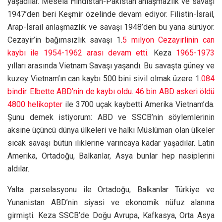
yaşadılar. Mesela Hindistan-Pakistan anlaşmazlık ve savaşı
1947’den beri Keşmir özelinde devam ediyor. Filistin-İsrail,
Arap-İsrail anlaşmazlık ve savaşı 1948’den bu yana sürüyor.
Cezayir’in bağımsızlık savaşı 1.
5 milyon Cezayirlinin can
kaybı ile 1954-1962 arası devam etti
. Keza
1965-1973
yılları arasında Vietnam Savaşı yaşandı. Bu savaşta güney ve
kuzey Vietnam’ın can kaybı 500 bini sivil olmak üzere 1.
084
bindir. Elbette ABD’nin de kaybı oldu. 46 bin ABD askeri öldü
4800 helikopter
ile 3700 uçak kaybetti Amerika Vietnam’da.
Şunu demek istiyorum: ABD ve SSCB’nin söylemlerinin
aksine üçüncü dünya ülkeleri ve halkı Müslüman olan ülkeler
sıcak savaşı bütün iliklerine varıncaya kadar yaşadılar. Latin
Amerika, Ortadoğu, Balkanlar, Asya bunlar hep nasiplerini
aldılar.
Yalta parselasyonu ile Ortadoğu, Balkanlar Türkiye ve
Yunanistan ABD’nin siyasi ve ekonomik nüfuz alanına
girmişti. Keza SSCB’de Doğu Avrupa, Kafkasya, Orta Asya