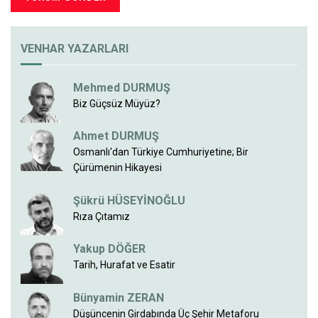
VENHAR YAZARLARI
Mehmed DURMUŞ
Biz Güçsüz Müyüz?
Ahmet DURMUŞ
Osmanlı'dan Türkiye Cumhuriyetine; Bir
Çürümenin Hikayesi
Şükrü HÜSEYİNOĞLU
Rıza Çıtamız
Yakup DÖĞER
Tarih, Hurafat ve Esatir
Bünyamin ZERAN
Düşüncenin Girdabında Üç Şehir Metaforu