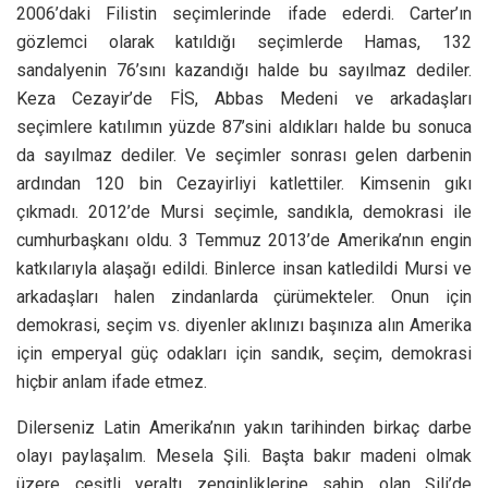
2006’daki Filistin seçimlerinde ifade ederdi. Carter’ın
gözlemci olarak katıldığı seçimlerde Hamas, 132
sandalyenin 76’sını kazandığı halde bu sayılmaz dediler.
Keza Cezayir’de FİS, Abbas Medeni ve arkadaşları
seçimlere katılımın yüzde 87’sini aldıkları halde bu sonuca
da sayılmaz dediler. Ve seçimler sonrası gelen darbenin
ardından 120 bin Cezayirliyi katlettiler. Kimsenin gıkı
çıkmadı. 2012’de Mursi seçimle, sandıkla, demokrasi ile
cumhurbaşkanı oldu. 3 Temmuz 2013’de Amerika’nın engin
katkılarıyla alaşağı edildi. Binlerce insan katledildi Mursi ve
arkadaşları halen zindanlarda çürümekteler. Onun için
demokrasi, seçim vs. diyenler aklınızı başınıza alın Amerika
için emperyal güç odakları için sandık, seçim, demokrasi
hiçbir anlam ifade etmez.
Dilerseniz Latin Amerika’nın yakın tarihinden birkaç darbe
olayı paylaşalım. Mesela Şili. Başta bakır madeni olmak
üzere çeşitli yeraltı zenginliklerine sahip olan Şili’de