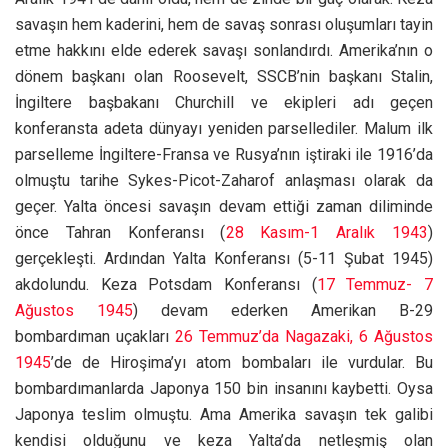
savaşın hem kaderini, hem de savaş sonrası oluşumları tayin
etme hakkını elde ederek savaşı sonlandırdı. Amerika’nın o
dönem başkanı olan Roosevelt, SSCB’nin başkanı Stalin,
İngiltere başbakanı Churchill ve ekipleri adı geçen
konferansta adeta dünyayı yeniden parsellediler. Malum ilk
parselleme İngiltere-Fransa ve Rusya’nın iştiraki ile 1916’da
olmuştu tarihe Sykes-Picot-Zaharof anlaşması olarak da
geçer. Yalta öncesi savaşın devam ettiği zaman diliminde
önce Tahran Konferansı (
28 Kasım-1 Aralık 1943
)
gerçekleşti. Ardından Yalta Konferansı (5-11 Şubat 1945)
akdolundu. Keza Potsdam Konferansı (
17 Temmuz- 7
Ağustos 1945
) devam ederken Amerikan B-29
bombardıman uçakları
26 Temmuz’da Nagazaki, 6 Ağustos
1945
’de de Hiroşima’yı atom bombaları ile vurdular. Bu
bombardımanlarda Japonya 150 bin insanını kaybetti. Oysa
Japonya teslim olmuştu. Ama Amerika savaşın tek galibi
kendisi olduğunu ve keza Yalta’da netleşmiş olan