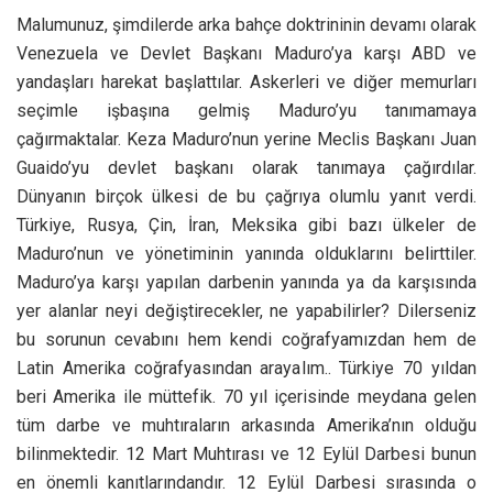
Malumunuz, şimdilerde arka bahçe doktrininin devamı olarak
Venezuela ve Devlet Başkanı Maduro’ya karşı ABD ve
yandaşları harekat başlattılar. Askerleri ve diğer memurları
seçimle işbaşına gelmiş Maduro’yu tanımamaya
çağırmaktalar. Keza Maduro’nun yerine Meclis Başkanı Juan
Guaido’yu devlet başkanı olarak tanımaya çağırdılar.
Dünyanın birçok ülkesi de bu çağrıya olumlu yanıt verdi.
Türkiye, Rusya, Çin, İran, Meksika gibi bazı ülkeler de
Maduro’nun ve yönetiminin yanında olduklarını belirttiler.
Maduro’ya karşı yapılan darbenin yanında ya da karşısında
yer alanlar neyi değiştirecekler, ne yapabilirler? Dilerseniz
bu sorunun cevabını hem kendi coğrafyamızdan hem de
Latin Amerika coğrafyasından arayalım.. Türkiye 70 yıldan
beri Amerika ile müttefik. 70 yıl içerisinde meydana gelen
tüm darbe ve muhtıraların arkasında Amerika’nın olduğu
bilinmektedir. 12 Mart Muhtırası ve 12 Eylül Darbesi bunun
en önemli kanıtlarındandır. 12 Eylül Darbesi sırasında o