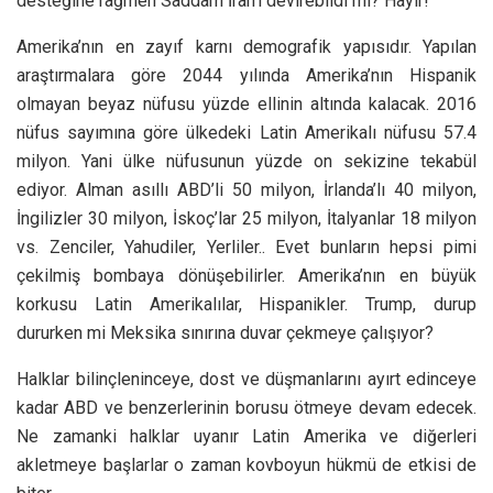
desteğine rağmen Saddam İran’ı devirebildi mi? Hayır!
Amerika’nın en zayıf karnı demografik yapısıdır. Yapılan
araştırmalara göre 2044 yılında Amerika’nın Hispanik
olmayan beyaz nüfusu yüzde ellinin altında kalacak. 2016
nüfus sayımına göre ülkedeki Latin Amerikalı nüfusu 57.4
milyon. Yani ülke nüfusunun yüzde on sekizine tekabül
ediyor. Alman asıllı ABD’li 50 milyon, İrlanda’lı 40 milyon,
İngilizler 30 milyon, İskoç’lar 25 milyon, İtalyanlar 18 milyon
vs. Zenciler, Yahudiler, Yerliler.. Evet bunların hepsi pimi
çekilmiş bombaya dönüşebilirler. Amerika’nın en büyük
korkusu Latin Amerikalılar, Hispanikler. Trump, durup
dururken mi Meksika sınırına duvar çekmeye çalışıyor?
Halklar bilinçleninceye, dost ve düşmanlarını ayırt edinceye
kadar ABD ve benzerlerinin borusu ötmeye devam edecek.
Ne zamanki halklar uyanır Latin Amerika ve diğerleri
akletmeye başlarlar o zaman kovboyun hükmü de etkisi de