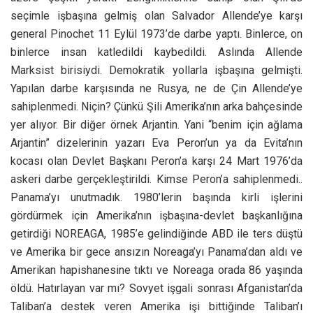
seçimle işbaşına gelmiş olan Salvador Allende’ye karşı
general Pinochet 11 Eylül 1973’de darbe yaptı. Binlerce, on
binlerce insan katledildi kaybedildi. Aslında Allende
Marksist birisiydi. Demokratik yollarla işbaşına gelmişti.
Yapılan darbe karşısında ne Rusya, ne de Çin Allende’ye
sahiplenmedi. Niçin? Çünkü Şili Amerika’nın arka bahçesinde
yer alıyor. Bir diğer örnek Arjantin. Yani “benim için ağlama
Arjantin” dizelerinin yazarı Eva Peron’un ya da Evita’nın
kocası olan Devlet Başkanı Peron’a karşı 24 Mart 1976’da
askeri darbe gerçekleştirildi. Kimse Peron’a sahiplenmedi..
Panama’yı unutmadık. 1980’lerin başında kirli işlerini
gördürmek için Amerika’nın işbaşına-devlet başkanlığına
getirdiği NOREAGA, 1985’e gelindiğinde ABD ile ters düştü
ve Amerika bir gece ansızın Noreaga’yı Panama’dan aldı ve
Amerikan hapishanesine tıktı ve Noreaga orada 86 yaşında
öldü. Hatırlayan var mı? Sovyet işgali sonrası Afganistan’da
Taliban’a destek veren Amerika işi bittiğinde Taliban’ı