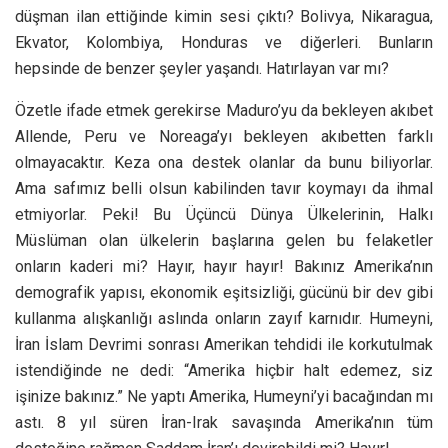
düşman ilan ettiğinde kimin sesi çıktı? Bolivya, Nikaragua,
Ekvator, Kolombiya, Honduras ve diğerleri. Bunların
hepsinde de benzer şeyler yaşandı. Hatırlayan var mı?
Özetle ifade etmek gerekirse Maduro’yu da bekleyen akıbet
Allende, Peru ve Noreaga’yı bekleyen akıbetten farklı
olmayacaktır. Keza ona destek olanlar da bunu biliyorlar.
Ama safımız belli olsun kabilinden tavır koymayı da ihmal
etmiyorlar. Peki! Bu Üçüncü Dünya Ülkelerinin, Halkı
Müslüman olan ülkelerin başlarına gelen bu felaketler
onların kaderi mi? Hayır, hayır hayır! Bakınız Amerika’nın
demografik yapısı, ekonomik eşitsizliği, gücünü bir dev gibi
kullanma alışkanlığı aslında onların zayıf karnıdır. Humeyni,
İran İslam Devrimi sonrası Amerikan tehdidi ile korkutulmak
istendiğinde ne dedi: “Amerika hiçbir halt edemez, siz
işinize bakınız.” Ne yaptı Amerika, Humeyni’yi bacağından mı
astı. 8 yıl süren İran-Irak savaşında Amerika’nın tüm