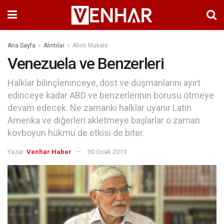
Ana Sayfa
Alıntılar
Alıntı Makale
Venezuela ve Benzerleri
Halklar bilinçleninceye, dost ve düşmanlarını ayırt
edinceye kadar ABD ve benzerlerinin borusu ötmeye
devam edecek. Ne zamanki halklar uyanır Latin
Amerika ve diğerleri akletmeye başlarlar o zaman
kovboyun hükmü de etkisi de biter.
Yazar:
Venhar Haber
30 Ocak 2019