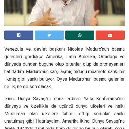
Venezula ve devlet başkanı Nicolas Maduro’nun başına
gelenleri gördükçe Amerika, Latin Amerika, Ortadoğu ve
dünyada dünden bugüne olup-bitenler, olup da bitmeyenleri
hatırladım. Maduro’nun karşılaşmış olduğu muamele sanki bir
ilkmiş gibi yankı buluyor. Oysa Maduro’nun başına gelenler
ne ilk, ne de son olacak.
İkinci Dünya Savaşı’nı sona erdiren Yalta Konferansı’nın
dünyaya ve özellikle de üçüncü dünya ülkeleri ve halkı
Müslüman olan ülkelere tahmil ettiği sorunlar sanki
unutulmuş gibi. Hatırlayalım. Amerika İkinci Dünya Savaşı’na
Aralık 1941’de dahil oldu, hem de zinde bir güç olarak. Keza