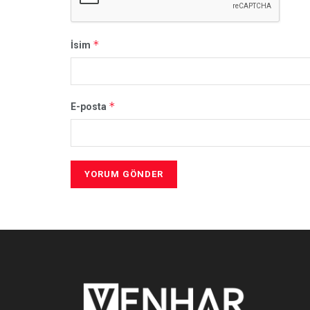
*
İsim
*
E-posta