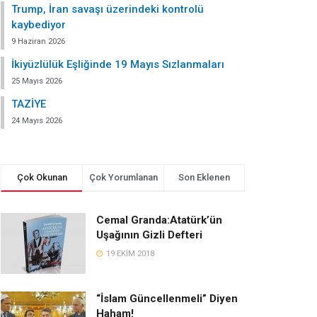
Trump, İran savaşı üzerindeki kontrolü
kaybediyor
9 Haziran 2026
İkiyüzlülük Eşliğinde 19 Mayıs Sızlanmaları
25 Mayıs 2026
TAZİYE
24 Mayıs 2026
Çok Okunan
Çok Yorumlanan
Son Eklenen
Cemal Granda:Atatürk’ün
Uşağının Gizli Defteri
19 EKIM 2018
“İslam Güncellenmeli” Diyen
Haham!