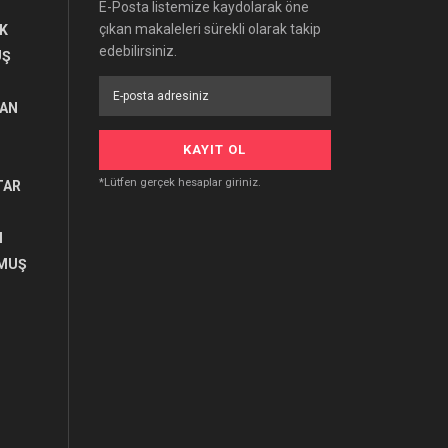
E-Posta listemize kaydolarak öne
çıkan makaleleri sürekli olarak takip
K
edebilirsiniz.
UŞ
RAN
*Lütfen gerçek hesaplar giriniz.
TAR
I
MUŞ
U