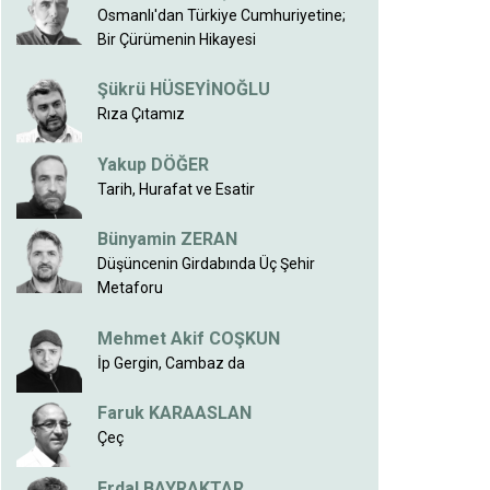
Osmanlı'dan Türkiye Cumhuriyetine;
Bir Çürümenin Hikayesi
Şükrü HÜSEYİNOĞLU
Rıza Çıtamız
Yakup DÖĞER
Tarih, Hurafat ve Esatir
Bünyamin ZERAN
Düşüncenin Girdabında Üç Şehir
Metaforu
Mehmet Akif COŞKUN
İp Gergin, Cambaz da
Faruk KARAASLAN
Çeç
Erdal BAYRAKTAR