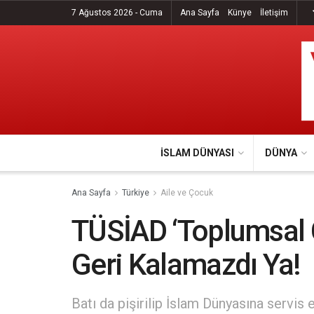
7 Ağustos 2026 - Cuma
Ana Sayfa
Künye
İletişim
İSLAM DÜNYASI
DÜNYA
Ana Sayfa
Türkiye
Aile ve Çocuk
TÜSİAD ‘Toplumsal C
Geri Kalamazdı Ya!
Batı da pişirilip İslam Dünyasına servis 