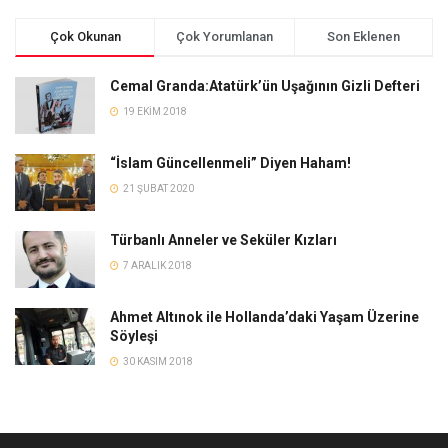
Çok Okunan
Çok Yorumlanan
Son Eklenen
Cemal Granda:Atatürk’ün Uşağının Gizli Defteri
19 EKIM 2018
“İslam Güncellenmeli” Diyen Haham!
21 ŞUBAT 2020
Türbanlı Anneler ve Seküler Kızları
7 ARALIK 2018
Ahmet Altınok ile Hollanda’daki Yaşam Üzerine
Söyleşi
30 KASIM 2018