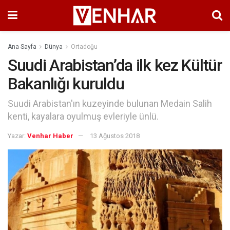
Ana Sayfa
Dünya
Ortadoğu
Suudi Arabistan’da ilk kez Kültür
Bakanlığı kuruldu
Suudi Arabistan'ın kuzeyinde bulunan Medain Salih
kenti, kayalara oyulmuş evleriyle ünlü.
Yazar:
Venhar Haber
13 Ağustos 2018