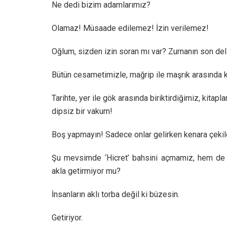
Ne dedi bizim adamlarımız?
Olamaz! Müsaade edilemez! İzin verilemez!
Oğlum, sizden izin soran mı var? Zurnanın son del
Bütün cesametimizle, mağrip ile maşrık arasında k
Tarihte, yer ile gök arasında biriktirdiğimiz, kit
dipsiz bir vakum!
Boş yapmayın! Sadece onlar gelirken kenara çekile
Şu mevsimde ‘Hicret’ bahsini açmamız, hem de din
akla getirmiyor mu?
İnsanların aklı torba değil ki büzesin.
Getiriyor.