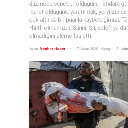
düzmece senetler olduğunu, iktidara g
ibaret olduğunu, yaratılmak, yeryüzünde v
çok altında bir puanla kaybettiğimizi, 
Hintli olmamızın, Sünni, Şii, selefi ya d
olmadığını aleme faş etti.
Yazar:
Venhar Haber
17 Nisan 2025
Kategori:
Filisti