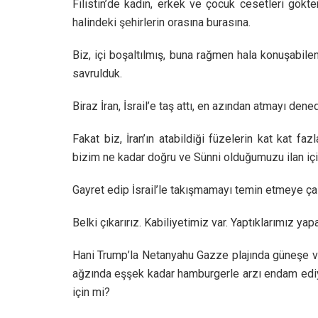
Filistin’de kadın, erkek ve çocuk cesetleri gökt
halindeki şehirlerin orasına burasına.
Biz, içi boşaltılmış, buna rağmen hala konuşabilen
savrulduk.
Biraz İran, İsrail’e taş attı, en azından atmayı dened
Fakat biz, İran’ın atabildiği füzelerin kat kat fazl
bizim ne kadar doğru ve Sünni olduğumuzu ilan için, 
Gayret edip İsrail’le takışmamayı temin etmeye ça
Belki çıkarırız. Kabiliyetimiz var. Yaptıklarımız yap
Hani Trump’la Netanyahu Gazze plajında güneşe v
ağzında eşşek kadar hamburgerle arzı endam ediy
için mi?