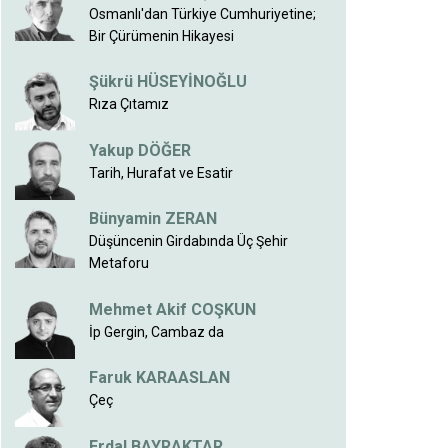
Osmanlı'dan Türkiye Cumhuriyetine;
Bir Çürümenin Hikayesi
Şükrü HÜSEYİNOĞLU
Rıza Çıtamız
Yakup DÖĞER
Tarih, Hurafat ve Esatir
Bünyamin ZERAN
Düşüncenin Girdabında Üç Şehir
Metaforu
Mehmet Akif COŞKUN
İp Gergin, Cambaz da
Faruk KARAASLAN
Çeç
Erdal BAYRAKTAR