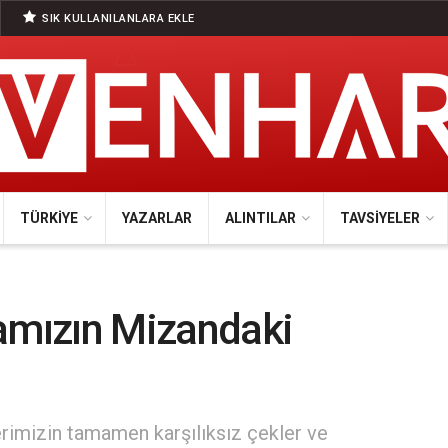
SIK KULLANILANLARA EKLE
TÜRKIYE
YAZARLAR
ALINTILAR
TAVSIYELER
mamızın Mizandaki
lerimizin tamamen karşılıksız çekler ve