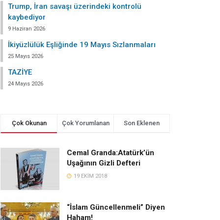
Trump, İran savaşı üzerindeki kontrolü
kaybediyor
9 Haziran 2026
İkiyüzlülük Eşliğinde 19 Mayıs Sızlanmaları
25 Mayıs 2026
TAZİYE
24 Mayıs 2026
Çok Okunan
Çok Yorumlanan
Son Eklenen
Cemal Granda:Atatürk’ün
Uşağının Gizli Defteri
19 EKIM 2018
“İslam Güncellenmeli” Diyen
Haham!