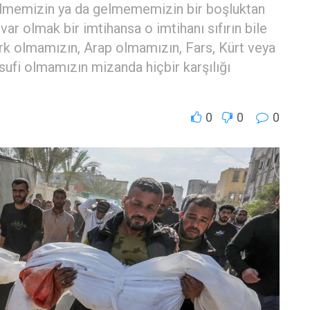
elmemizin ya da gelmememizin bir boşluktan
ar olmak bir imtihansa o imtihanı sıfırın bile
Türk olmamızın, Arap olmamızın, Fars, Kürt veya
a sufi olmamızın mizanda hiçbir karşılığı
0
0
0
n