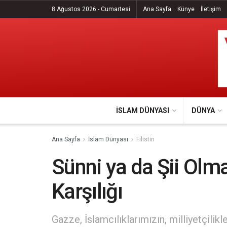
8 Ağustos 2026 - Cumartesi
Ana Sayfa
Künye
İletişim
İSLAM DÜNYASI
DÜNYA
Ana Sayfa
İslam Dünyası
Filistin
Sünni ya da Şii Ol
Karşılığı
Gazze, İslamcılıklarımızın, milliyetçilik