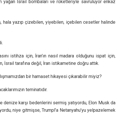
en yağan İsrail bombaları ve roketleriyle savruluyor enkaz
, hala yazıp çizebilen, yiyebilen, içebilen cesetler halinde
i.
asını istihza için, İran’ın nasıl madara olduğunu ispat için,
İsrail tarafına değil, İran istikametine doğru attık.
lışmamızdan bir hamaset hikayesi çıkarabilir miyiz?
acaklarımızın teminatıdır.
e denize karşı bedenlerini sermiş yatıyordu, Elon Musk da
ordu, niye gitmişse, Trumpl’a Netanyahu’yu yelpazelemek