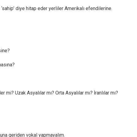
‘sahip’ diye hitap eder yerliler Amerikalı efendilerine.
sine?
masına?
ler mi? Uzak Asyalılar mı? Orta Asyalılar mı? İranlılar mı?
suna geriden vokal yapmayalım.