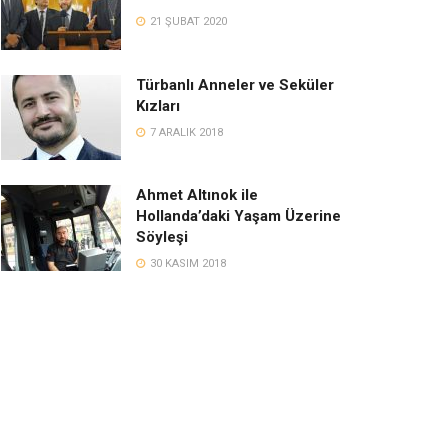
21 ŞUBAT 2020
Türbanlı Anneler ve Seküler
Kızları
7 ARALIK 2018
Ahmet Altınok ile
Hollanda’daki Yaşam Üzerine
Söyleşi
30 KASIM 2018