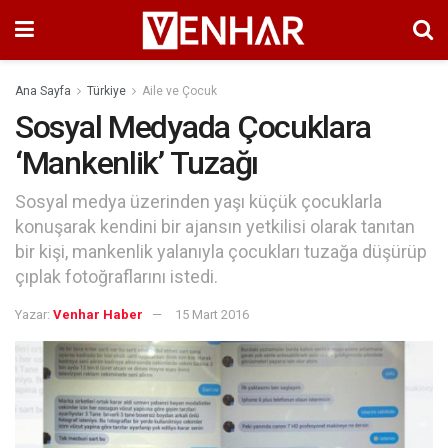
Ana Sayfa
Türkiye
Aile ve Çocuk
Sosyal Medyada Çocuklara
‘Mankenlik’ Tuzağı
Sosyal medya üzerinden yaşı küçük çocuklarla
konuşarak kendini bir ajansın yetkilisi olarak tanıtan
bir kişi, mankenlik yalanıyla çocukları tuzağa düşürüp
çıplak fotoğraflarını istedi.
Yazar:
Venhar Haber
15 Mart 2016