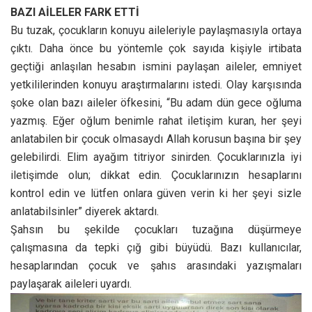
BAZI AİLELER FARK ETTİ
Bu tuzak, çocukların konuyu aileleriyle paylaşmasıyla ortaya
çıktı. Daha önce bu yöntemle çok sayıda kişiyle irtibata
geçtiği anlaşılan hesabın ismini paylaşan aileler, emniyet
yetkililerinden konuyu araştırmalarını istedi. Olay karşısında
şoke olan bazı aileler öfkesini, “Bu adam dün gece oğluma
yazmış. Eğer oğlum benimle rahat iletişim kuran, her şeyi
anlatabilen bir çocuk olmasaydı Allah korusun başına bir şey
gelebilirdi. Elim ayağım titriyor sinirden. Çocuklarınızla iyi
iletişimde olun; dikkat edin. Çocuklarınızın hesaplarını
kontrol edin ve lütfen onlara güven verin ki her şeyi sizle
anlatabilsinler” diyerek aktardı.
Şahsın bu şekilde çocukları tuzağına düşürmeye
çalışmasına da tepki çığ gibi büyüdü. Bazı kullanıcılar,
hesaplarından çocuk ve şahıs arasındaki yazışmaları
paylaşarak aileleri uyardı.