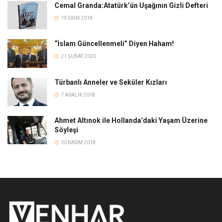
Cemal Granda:Atatürk’ün Uşağının Gizli Defteri
19 EKIM 2018
“İslam Güncellenmeli” Diyen Haham!
21 ŞUBAT 2020
Türbanlı Anneler ve Seküler Kızları
7 ARALIK 2018
Ahmet Altınok ile Hollanda’daki Yaşam Üzerine
Söyleşi
30 KASIM 2018