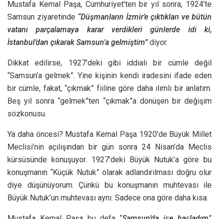
Mustafa Kemal Paşa, Cumhuriyet’ten bir yıl sonra, 1924’te
Samsun ziyaretinde
“Düşmanların İzmir’e çıktıkları ve bütün
vatanı parçalamaya karar verdikleri günlerde idi ki,
İstanbul’dan çıkarak Samsun’a gelmiştim”
diyor.
Dikkat edilirse, 1927’deki gibi iddialı bir cümle değil
“Samsun’a gelmek”. Yine kişinin kendi iradesini ifade eden
bir cümle, fakat, “çıkmak” fiiline göre daha ılımlı bir anlatım.
Beş yıl sonra “gelmek”ten “çıkmak”a dönüşen bir değişim
sözkonusu.
Ya daha öncesi? Mustafa Kemal Paşa 1920’de Büyük Millet
Meclisi’nin açılışından bir gün sonra 24 Nisan’da Meclis
kürsüsünde konuşuyor. 1927’deki Büyük Nutuk’a göre bu
konuşmanın “Küçük Nutuk” olarak adlandırılması doğru olur
diye düşünüyorum. Çünkü bu konuşmanın muhtevası ile
Büyük Nutuk’un muhtevası aynı. Sadece ona göre daha kısa.
Mustafa Kemal Paşa bu defa “
Samsun’da işe başladım
”