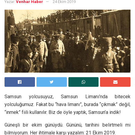
Yazar:
Venhar Haber
24 Ekim 2019
S
amsun yolcusuyuz, Samsun Limanı’nda bitecek
yolculuğumuz. Fakat bu “hava limanı”, burada “çıkmak” değil,
“inmek” fiili kullanılır. Biz de öyle yaptık, Samsun’a indik!
Güneşli bir ekim günüydü. Gününü, tarihini belirtmeli mi
bilmiyorum. Her ihtimale karşı yazalım: 21 Ekim 2019.