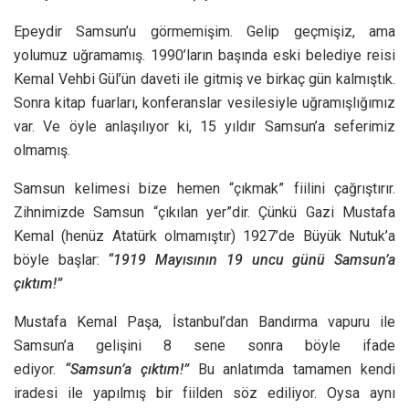
Epeydir Samsun’u görmemişim. Gelip geçmişiz, ama
yolumuz uğramamış. 1990’ların başında eski belediye reisi
Kemal Vehbi Gül’ün daveti ile gitmiş ve birkaç gün kalmıştık.
Sonra kitap fuarları, konferanslar vesilesiyle uğramışlığımız
var. Ve öyle anlaşılıyor ki, 15 yıldır Samsun’a seferimiz
olmamış.
Samsun kelimesi bize hemen “çıkmak” fiilini çağrıştırır.
Zihnimizde Samsun “çıkılan yer”dir. Çünkü Gazi Mustafa
Kemal (henüz Atatürk olmamıştır) 1927’de Büyük Nutuk’a
böyle başlar:
“1919 Mayısının 19 uncu günü Samsun’a
çıktım!”
Mustafa Kemal Paşa, İstanbul’dan Bandırma vapuru ile
Samsun’a gelişini 8 sene sonra böyle ifade
ediyor.
“Samsun’a çıktım!”
Bu anlatımda tamamen kendi
iradesi ile yapılmış bir fiilden söz ediliyor. Oysa aynı