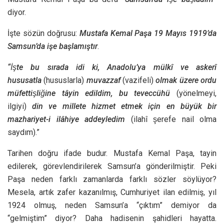
diyor.
İşte sözün doğrusu:
Mustafa Kemal Paşa 19 Mayıs 1919’da
Samsun’da işe başlamıştır
.
“İşte bu sırada idi ki, Anadolu’ya mülkî ve askerî
hususatla
(hususlarla)
muvazzaf
(vazifeli)
olmak üzere ordu
müfettişliğine tâyin edildim, bu teveccühü
(yönelmeyi,
ilgiyi)
din ve millete hizmet etmek için en büyük bir
mazhariyet-i ilâhiye addeyledim
(ilahî şerefe nail olma
saydım).”
Tarihen doğru ifade budur. Mustafa Kemal Paşa, tayin
edilerek, görevlendirilerek Samsun’a gönderilmiştir. Peki
Paşa neden farklı zamanlarda farklı sözler söylüyor?
Mesela, artık zafer kazanılmış, Cumhuriyet ilan edilmiş, yıl
1924 olmuş, neden Samsun’a “çıktım” demiyor da
“gelmiştim” diyor? Daha hadisenin şahidleri hayatta.