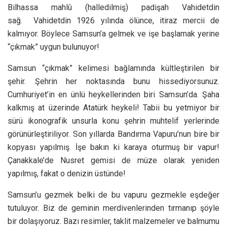
Bilhassa mahlû (halledilmiş) padişah Vahidetdin
sağ.
Vahidetdin 1926 yılında ölünce, itiraz mercii de
kalmıyor. Böylece Samsun’a gelmek ve işe başlamak yerine
“çıkmak” uygun bulunuyor!
Samsun “çıkmak” kelimesi bağlamında kültleştirilen bir
şehir. Şehrin her noktasında bunu hissediyorsunuz.
Cumhuriyet’in en ünlü heykellerinden biri Samsun’da. Şaha
kalkmış at üzerinde Atatürk heykeli! Tabii bu yetmiyor bir
sürü ikonografik unsurla konu şehrin muhtelif yerlerinde
görünürleştiriliyor. Son yıllarda Bandırma Vapuru’nun bire bir
kopyası yapılmış. İşe bakın ki karaya oturmuş bir vapur!
Çanakkale’de Nusret gemisi de müze olarak yeniden
yapılmış, fakat o denizin üstünde!
Samsun’u gezmek belki de bu vapuru gezmekle eşdeğer
tutuluyor. Biz de geminin merdivenlerinden tırmanıp şöyle
bir dolaşıyoruz. Bazı resimler, taklit malzemeler ve balmumu