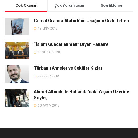
Çok Okunan
Çok Yorumlanan
Son Eklenen
Cemal Granda:Atatürk’ün Uşağının Gizli Defteri
19 EKIM 2018
“İslam Güncellenmeli” Diyen Haham!
21 ŞUBAT 2020
Türbanlı Anneler ve Seküler Kızları
7 ARALIK 2018
Ahmet Altınok ile Hollanda’daki Yaşam Üzerine
Söyleşi
30 KASIM 2018