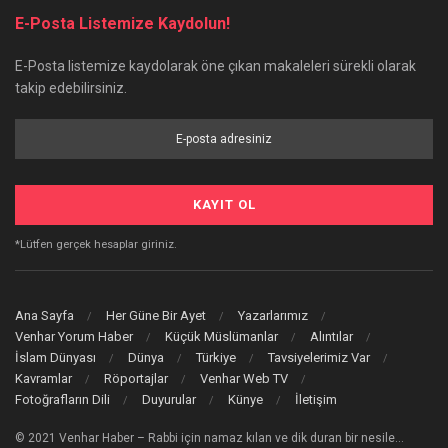
E-Posta Listemize Kaydolun!
E-Posta listemize kaydolarak öne çıkan makaleleri sürekli olarak
takip edebilirsiniz.
*Lütfen gerçek hesaplar giriniz.
Ana Sayfa
Her Güne Bir Ayet
Yazarlarımız
Venhar Yorum Haber
Küçük Müslümanlar
Alıntılar
İslam Dünyası
Dünya
Türkiye
Tavsiyelerimiz Var
Kavramlar
Röportajlar
Venhar Web TV
Fotoğrafların Dili
Duyurular
Künye
İletişim
© 2021 Venhar Haber – Rabbi için namaz kılan ve dik duran bir nesile…