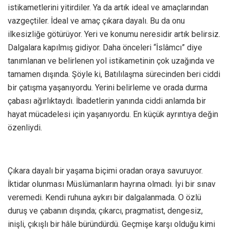
istikametlerini yitirdiler. Ya da artık ideal ve amaçlarından
vazgeçtiler. İdeal ve amaç çıkara dayalı. Bu da onu
ilkesizliğe götürüyor. Yeri ve konumu neresidir artık belirsiz.
Dalgalara kapılmış gidiyor. Daha önceleri “İslâmcı” diye
tanımlanan ve belirlenen yol istikametinin çok uzağında ve
tamamen dışında. Şöyle ki, Batılılaşma sürecinden beri ciddi
bir çatışma yaşanıyordu. Yerini belirleme ve orada durma
çabası ağırlıktaydı. İbadetlerin yanında ciddi anlamda bir
hayat mücadelesi için yaşanıyordu. En küçük ayrıntıya değin
özenliydi.
Çıkara dayalı bir yaşama biçimi oradan oraya savuruyor.
İktidar olunması Müslümanların hayrına olmadı. İyi bir sınav
veremedi. Kendi ruhuna aykırı bir dalgalanmada. O özlü
duruş ve çabanın dışında; çıkarcı, pragmatist, dengesiz,
inişli, çıkışlı bir hâle büründürdü. Geçmişe karşı olduğu kimi