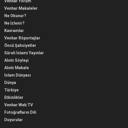
Venhar Yorum
Venhar Makaleler
Ne Okunur?
Ne İzlenir?
Kavramlar
Venhar Röportajlar
Öncü Şahsiyetler
Süreli İslami Yayınlar
Alıntı Söyleşi
Alıntı Makale
İslam Dünyası
Dünya
Türkiye
Etkinlikler
Venhar Web TV
Fotoğrafların Dili
Duyurular