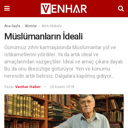
Ana Sayfa
Alıntılar
Alıntı Makale
Müslümanların İdeali
Günümüz zihni karmaşasında Müslümanlar yol ve
istikametlerini yitirdiler. Ya da artık ideal ve
amaçlarından vazgeçtiler. İdeal ve amaç çıkara dayalı.
Bu da onu ilkesizliğe götürüyor. Yeri ve konumu
neresidir artık belirsiz. Dalgalara kapılmış gidiyor...
Yazar:
Venhar Haber
26 Kasım 2018