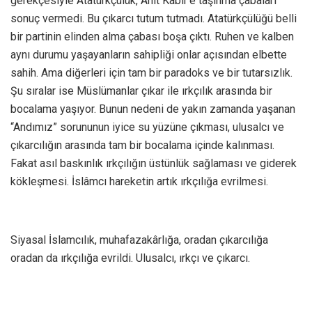
gerekçesiyle Atatürkçülük, Anıt Kabir’e taşınma çabaları
sonuç vermedi. Bu çıkarcı tutum tutmadı. Atatürkçülüğü belli
bir partinin elinden alma çabası boşa çıktı. Ruhen ve kalben
aynı durumu yaşayanların sahipliği onlar açısından elbette
sahih. Ama diğerleri için tam bir paradoks ve bir tutarsızlık.
Şu sıralar ise Müslümanlar çıkar ile ırkçılık arasında bir
bocalama yaşıyor. Bunun nedeni de yakın zamanda yaşanan
“Andımız” sorununun iyice su yüzüne çıkması, ulusalcı ve
çıkarcılığın arasında tam bir bocalama içinde kalınması.
Fakat asıl baskınlık ırkçılığın üstünlük sağlaması ve giderek
kökleşmesi. İslâmcı hareketin artık ırkçılığa evrilmesi.
Siyasal İslamcılık, muhafazakârlığa, oradan çıkarcılığa
oradan da ırkçılığa evrildi. Ulusalcı, ırkçı ve çıkarcı.