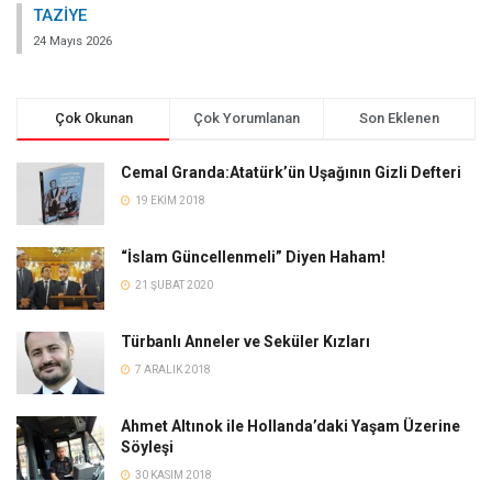
TAZİYE
24 Mayıs 2026
Çok Okunan
Çok Yorumlanan
Son Eklenen
Cemal Granda:Atatürk’ün Uşağının Gizli Defteri
19 EKIM 2018
“İslam Güncellenmeli” Diyen Haham!
21 ŞUBAT 2020
Türbanlı Anneler ve Seküler Kızları
7 ARALIK 2018
Ahmet Altınok ile Hollanda’daki Yaşam Üzerine
Söyleşi
30 KASIM 2018