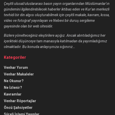
Çeşitli ulusal/uluslararası basın yayın organlarından Müslümanlar’ın
gündemini ilgilendirebilecek haberler iktibas eden ve Kur’an merkezli
tevhidi bir din algısı oluşturabilmek için çeşitli makale, kavram, kıssa,
video ve fotoğraf yayınlayan ve Nebevi bir duruş sergileme
gayesinde olan bir web sitesidir.
Bizlere yönelteceğiniz eleştirilere açığız. Ancak alıntıladığımız her
içerikteki düşünceye tam manasıyla katılmadan da yayımladığımız
olmaktadır. Bu konuda anlayışınıza sığınırız…
Kategoriler
Venhar Yorum
Venhar Makaleler
Ne Okunur?
Ne İzlenir?
Kavramlar
Venhar Röportajlar
Öncü Şahsiyetler
Süreli İslami Yayınlar