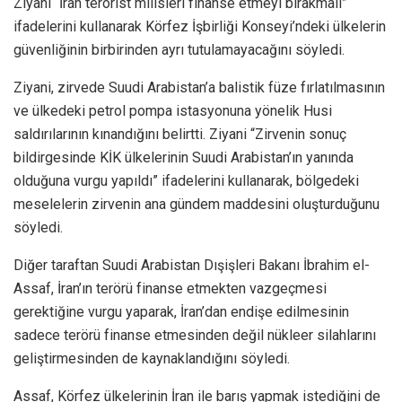
Ziyani “İran terörist milisleri finanse etmeyi bırakmalı”
ifadelerini kullanarak Körfez İşbirliği Konseyi’ndeki ülkelerin
güvenliğinin birbirinden ayrı tutulamayacağını söyledi.
Ziyani, zirvede Suudi Arabistan’a balistik füze fırlatılmasının
ve ülkedeki petrol pompa istasyonuna yönelik Husi
saldırılarının kınandığını belirtti. Ziyani “Zirvenin sonuç
bildirgesinde KİK ülkelerinin Suudi Arabistan’ın yanında
olduğuna vurgu yapıldı” ifadelerini kullanarak, bölgedeki
meselelerin zirvenin ana gündem maddesini oluşturduğunu
söyledi.
Diğer taraftan Suudi Arabistan Dışişleri Bakanı İbrahim el-
Assaf, İran’ın terörü finanse etmekten vazgeçmesi
gerektiğine vurgu yaparak, İran’dan endişe edilmesinin
sadece terörü finanse etmesinden değil nükleer silahlarını
geliştirmesinden de kaynaklandığını söyledi.
Assaf, Körfez ülkelerinin İran ile barış yapmak istediğini de