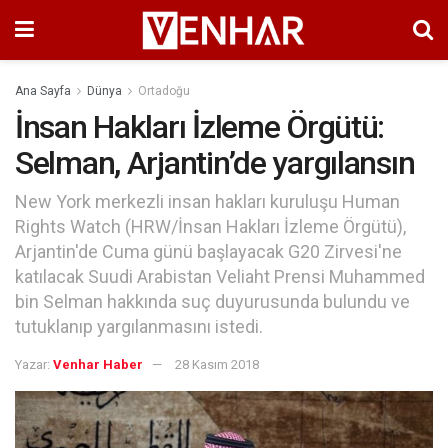
Ana Sayfa
Dünya
Ortadoğu
İnsan Hakları İzleme Örgütü:
Selman, Arjantin’de yargılansın
New York merkezli insan hakları kuruluşu Human
Rights Watch (HRW/İnsan Hakları İzleme Örgütü),
Arjantin'de Cuma günü başlayacak G20 Zirvesi'ne
katılacak Suudi Arabistan Veliaht Prensi Muhammed
bin Selman hakkında suç duyurusunda bulundu ve
tutuklanıp yargılanmasını istedi.
Yazar:
Venhar Haber
28 Kasım 2018