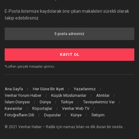
E-Posta listemize kaydolarak öne çıkan makaleleri sürekli olarak
takip edebilirsiniz.
*Lütfen gerçek hesaplar giriniz.
Ana Sayfa
Her Güne Bir Ayet
Yazarlarımız
Venhar Yorum Haber
Küçük Müslümanlar
Alıntılar
İslam Dünyası
Dünya
Türkiye
Tavsiyelerimiz Var
Kavramlar
Röportajlar
Venhar Web TV
Fotoğrafların Dili
Duyurular
Künye
İletişim
© 2021 Venhar Haber – Rabbi için namaz kılan ve dik duran bir nesile…