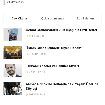
24 Mayıs 2026
Çok Okunan
Çok Yorumlanan
Son Eklenen
Cemal Granda:Atatürk’ün Uşağının Gizli Defteri
19 EKIM 2018
“İslam Güncellenmeli” Diyen Haham!
21 ŞUBAT 2020
Türbanlı Anneler ve Seküler Kızları
7 ARALIK 2018
Ahmet Altınok ile Hollanda’daki Yaşam Üzerine
Söyleşi
30 KASIM 2018