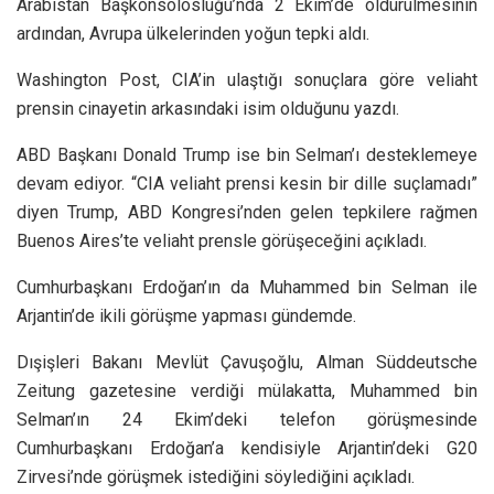
Arabistan Başkonsolosluğu’nda 2 Ekim’de öldürülmesinin
ardından, Avrupa ülkelerinden yoğun tepki aldı.
Washington Post, CIA’in ulaştığı sonuçlara göre veliaht
prensin cinayetin arkasındaki isim olduğunu yazdı.
ABD Başkanı Donald Trump ise bin Selman’ı desteklemeye
devam ediyor. “CIA veliaht prensi kesin bir dille suçlamadı”
diyen Trump, ABD Kongresi’nden gelen tepkilere rağmen
Buenos Aires’te veliaht prensle görüşeceğini açıkladı.
Cumhurbaşkanı Erdoğan’ın da Muhammed bin Selman ile
Arjantin’de ikili görüşme yapması gündemde.
Dışişleri Bakanı Mevlüt Çavuşoğlu, Alman Süddeutsche
Zeitung gazetesine verdiği mülakatta, Muhammed bin
Selman’ın 24 Ekim’deki telefon görüşmesinde
Cumhurbaşkanı Erdoğan’a kendisiyle Arjantin’deki G20
Zirvesi’nde görüşmek istediğini söylediğini açıkladı.