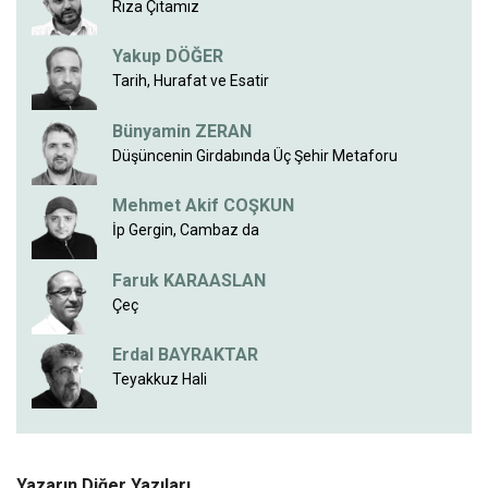
Rıza Çıtamız
Yakup DÖĞER
Tarih, Hurafat ve Esatir
Bünyamin ZERAN
Düşüncenin Girdabında Üç Şehir Metaforu
Mehmet Akif COŞKUN
İp Gergin, Cambaz da
Faruk KARAASLAN
Çeç
Erdal BAYRAKTAR
Teyakkuz Hali
Yazarın Diğer Yazıları