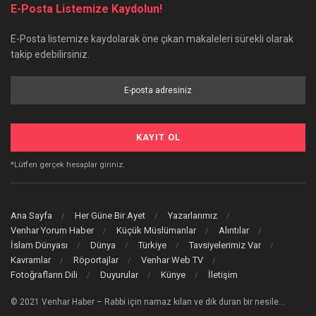
E-Posta Listemize Kaydolun!
E-Posta listemize kaydolarak öne çıkan makaleleri sürekli olarak
takip edebilirsiniz.
*Lütfen gerçek hesaplar giriniz.
Ana Sayfa
Her Güne Bir Ayet
Yazarlarımız
Venhar Yorum Haber
Küçük Müslümanlar
Alıntılar
İslam Dünyası
Dünya
Türkiye
Tavsiyelerimiz Var
Kavramlar
Röportajlar
Venhar Web TV
Fotoğrafların Dili
Duyurular
Künye
İletişim
© 2021 Venhar Haber – Rabbi için namaz kılan ve dik duran bir nesile…