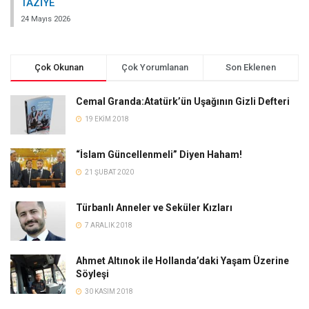
TAZİYE
24 Mayıs 2026
Çok Okunan
Çok Yorumlanan
Son Eklenen
Cemal Granda:Atatürk’ün Uşağının Gizli Defteri
19 EKIM 2018
“İslam Güncellenmeli” Diyen Haham!
21 ŞUBAT 2020
Türbanlı Anneler ve Seküler Kızları
7 ARALIK 2018
Ahmet Altınok ile Hollanda’daki Yaşam Üzerine
Söyleşi
30 KASIM 2018