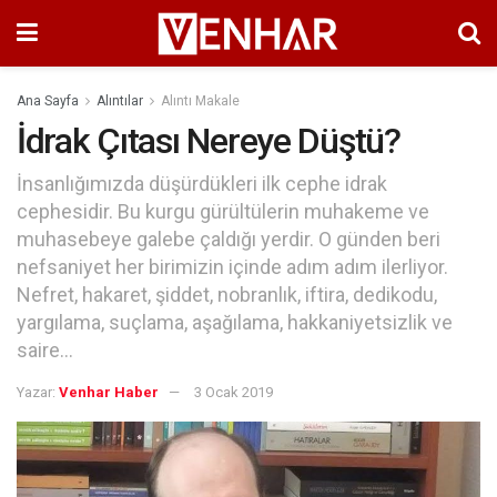
Ana Sayfa
Alıntılar
Alıntı Makale
İdrak Çıtası Nereye Düştü?
İnsanlığımızda düşürdükleri ilk cephe idrak
cephesidir. Bu kurgu gürültülerin muhakeme ve
muhasebeye galebe çaldığı yerdir. O günden beri
nefsaniyet her birimizin içinde adım adım ilerliyor.
Nefret, hakaret, şiddet, nobranlık, iftira, dedikodu,
yargılama, suçlama, aşağılama, hakkaniyetsizlik ve
saire...
Yazar:
Venhar Haber
3 Ocak 2019