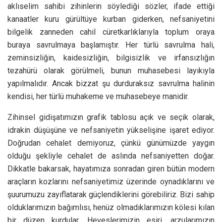
aklıselim sahibi zihinlerin söylediği sözler, ifade ettiği
kanaatler kuru gürültüye kurban giderken, nefsaniyetini
bilgelik zanneden cahil cüretkarlıklarıyla toplum oraya
buraya savrulmaya başlamıştır. Her türlü savrulma hali,
zeminsizliğin, kaidesizliğin, bilgisizlik ve irfansızlığın
tezahürü olarak görülmeli, bunun muhasebesi layıkıyla
yapılmalıdır. Ancak bizzat şu durduraksız savrulma halinin
kendisi, her türlü muhakeme ve muhasebeye manidir.
Zihinsel gidişatımızın grafik tablosu açık ve seçik olarak,
idrakin düşüşüne ve nefsaniyetin yükselişine işaret ediyor.
Doğrudan cehalet demiyoruz, çünkü günümüzde yaygın
olduğu şekliyle cehalet de aslında nefsaniyetten doğar.
Dikkatle bakarsak, hayatımıza sonradan giren bütün modern
araçların kozlarını nefsaniyetimiz üzerinde oynadıklarını ve
şuurumuzu zayıflatarak güçlendiklerini görebiliriz. Bizi sahip
olduklarımızın bağımlısı, henüz olmadıklarımızın kölesi kılan
bir düzen kurdular. Heveslerimizin esiri, arzularımızın