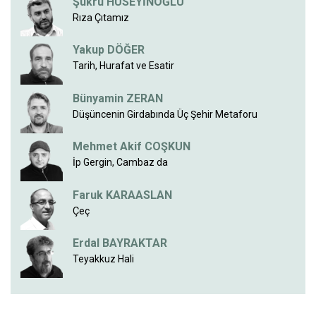
Şükrü HÜSEYİNOĞLU
Rıza Çıtamız
Yakup DÖĞER
Tarih, Hurafat ve Esatir
Bünyamin ZERAN
Düşüncenin Girdabında Üç Şehir Metaforu
Mehmet Akif COŞKUN
İp Gergin, Cambaz da
Faruk KARAASLAN
Çeç
Erdal BAYRAKTAR
Teyakkuz Hali