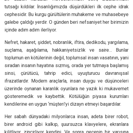
tutsağı kıldılar. İnsanlığımızda düşürdükleri ilk cephe idrak
cephesidir. Bu kurgu gürültülerin muhakeme ve muhasebeye
galebe çaldığı yerdir. O günden beri nefsaniyet her birimizin
içinde adım adım ilerliyor.
Nefret, hakaret, şiddet, nobranlık, iftira, dedikodu, yargılama,
suçlama, aşağılama, hakkaniyetsizlik ve saire… Bunlar
toplumun en kötülerinin değil, toplumsal insan vasatının, yani
sıradan insanın hayatına sızmış, orada yer tutmaya başlamış
sinsi, çürütücü, tahrip edici, uyuşturucu davranışsal
ifrazatlardır. Modern araçlarla, insan duygu ve düşünceleri
üzerinde oynanan karanlık oyunlara ne yazık ki mukavemet
gösteremedik ve kaybettik. Kötülüğün piyasa kurumları
kendilerine en uygun ‘müşteri’yi dizayn etmeyi başardılar.
Her sabah dünyadaki milyonlarca insan, adeta birer robot,
birer android gibi kalkıp, şuursuzca klavyelere, ekranlara
kilitliyor, zincirliyor kendini. Ve sonra gecenin bir yarısına