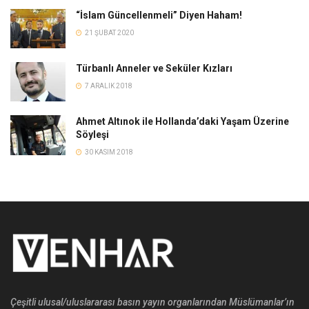
“İslam Güncellenmeli” Diyen Haham!
21 ŞUBAT 2020
Türbanlı Anneler ve Seküler Kızları
7 ARALIK 2018
Ahmet Altınok ile Hollanda’daki Yaşam Üzerine
Söyleşi
30 KASIM 2018
Çeşitli ulusal/uluslararası basın yayın organlarından Müslümanlar’ın