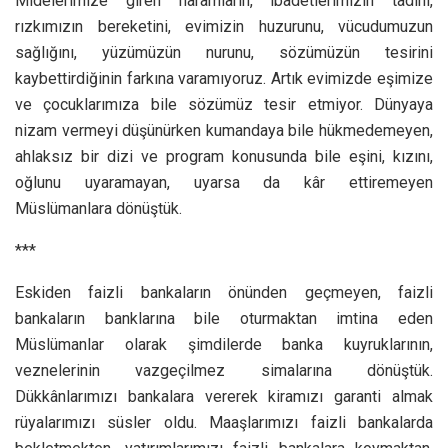
Midelerimize giren haramların, ibadetlerimizin tadını,
rızkımızın bereketini, evimizin huzurunu, vücudumuzun
sağlığını, yüzümüzün nurunu, sözümüzün tesirini
kaybettirdiğinin farkına varamıyoruz. Artık evimizde eşimize
ve çocuklarımıza bile sözümüz tesir etmiyor. Dünyaya
nizam vermeyi düşünürken kumandaya bile hükmedemeyen,
ahlaksız bir dizi ve program konusunda bile eşini, kızını,
oğlunu uyaramayan, uyarsa da kâr ettiremeyen
Müslümanlara dönüştük.
***
Eskiden faizli bankaların önünden geçmeyen, faizli
bankaların banklarına bile oturmaktan imtina eden
Müslümanlar olarak şimdilerde banka kuyruklarının,
veznelerinin vazgeçilmez simalarına dönüştük.
Dükkânlarımızı bankalara vererek kiramızı garanti almak
rüyalarımızı süsler oldu. Maaşlarımızı faizli bankalarda