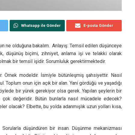
Whatsapp ile Gönder
E-posta Gönder
ın ne olduğuna bakalım. Anlayış: Temsil edilen düşünceye
 düşünüş biçimi, zihniyet, anlama işi ve telakki olarak
lmak bir temsil işidir. Sorumluluk gerektirmektedir.
r. Örnek modeldir. İsmiyle bütünleşmiş şahsiyettir. Nasıl
sul. Toplum onun için açık bir alan. Yani gördüğü ve yaşadığı
öylede bir yürek gerekiyor olsa gerek. Yapılan şeylerin bir
n çok değeridir. Bütün bunlarla nasıl mücadele edecek?
ler olacak? Elbette, bu yolda adanmışlık uzun yolları kısa,
r. Sorularla düşündüren bir insan. Düşünme mekanizması