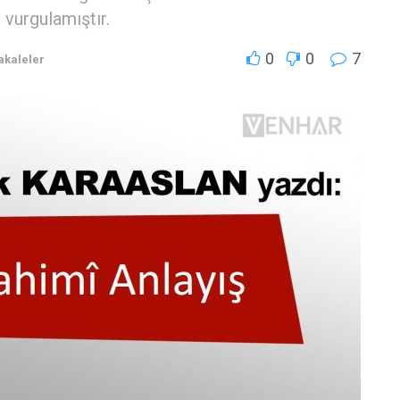
vurgulamıştır.
0
0
7
kaleler