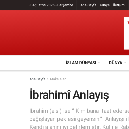
6 Ağustos 2026 - Perşembe
Ana Sayfa
Künye
İletişim
İSLAM DÜNYASI
DÜNYA
Ana Sayfa
Makaleler
İbrahimî Anlayış
İbrahim (a.s.) ise “ Kim bana itaat ede
bağışlayan pek esirgeyensin.” Anlayışı il
Kendi alanını iyi belirlemiştir. Kul ile 