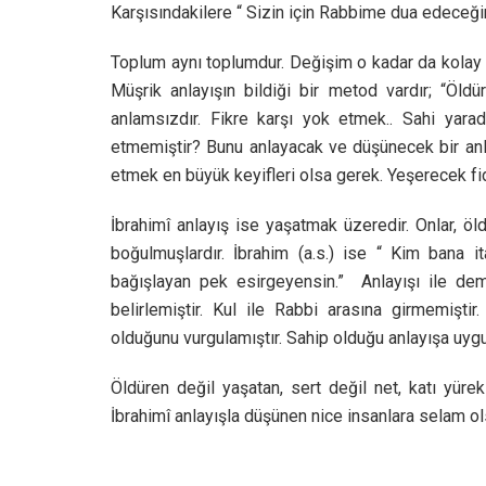
Karşısındakilere “ Sizin için Rabbime dua edeceğim
Toplum aynı toplumdur. Değişim o kadar da kolay 
Müşrik anlayışın bildiği bir metod vardır; “Öl
anlamsızdır. Fikre karşı yok etmek.. Sahi yara
etmemiştir? Bunu anlayacak ve düşünecek bir anla
etmek en büyük keyifleri olsa gerek. Yeşerecek fid
İbrahimî anlayış ise yaşatmak üzeredir. Onlar, 
boğulmuşlardır. İbrahim (a.s.) ise “ Kim bana
bağışlayan pek esirgeyensin.” Anlayışı ile demir
belirlemiştir. Kul ile Rabbi arasına girmemişt
olduğunu vurgulamıştır. Sahip olduğu anlayışa uygu
Öldüren değil yaşatan, sert değil net, katı yüre
İbrahimî anlayışla düşünen nice insanlara selam o