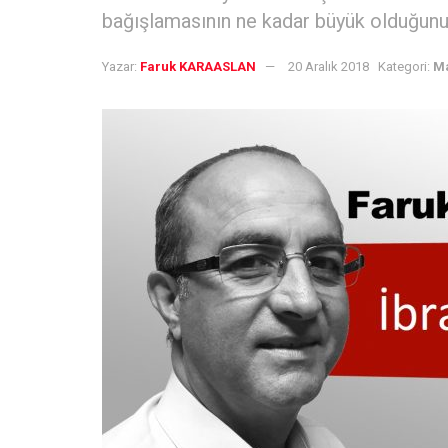
bağışlamasının ne kadar büyük olduğunu 
Yazar:
Faruk KARAASLAN
20 Aralık 2018
Kategori:
Ma