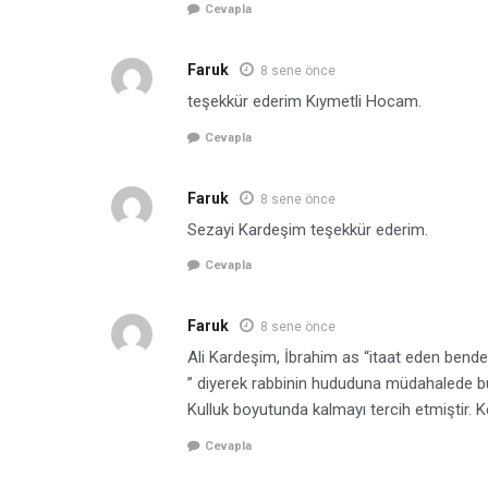
Cevapla
Faruk
8 sene önce
teşekkür ederim Kıymetli Hocam.
Cevapla
Faruk
8 sene önce
Sezayi Kardeşim teşekkür ederim.
Cevapla
Faruk
8 sene önce
Ali Kardeşim, İbrahim as “itaat eden bendend
” diyerek rabbinin hududuna müdahalede bul
Kulluk boyutunda kalmayı tercih etmiştir.
Cevapla