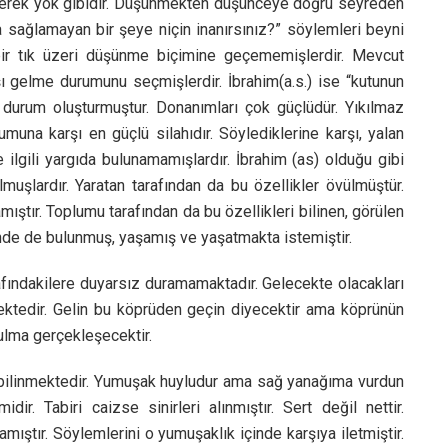
erek yok gibidir. Düşünmekten düşünceye doğru seyreden
 sağlamayan bir şeye niçin inanırsınız?” söylemleri beyni
a bir tık üzeri düşünme biçimine geçememişlerdir. Mevcut
 gelme durumunu seçmişlerdir. İbrahim(a.s.) ise “kutunun
durum oluşturmuştur. Donanımları çok güçlüdür. Yıkılmaz
umuna karşı en güçlü silahıdır. Söylediklerine karşı, yalan
ilgili yargıda bulunamamışlardır. İbrahim (as) olduğu gibi
muşlardır. Yaratan tarafından da bu özellikler övülmüştür.
ır. Toplumu tarafından da bu özellikleri bilinen, görülen
nde de bulunmuş, yaşamış ve yaşatmakta istemiştir.
trafındakilere duyarsız duramamaktadır. Gelecekte olacakları
ektedir. Gelin bu köprüden geçin diyecektir ama köprünün
ulma gerçekleşecektir.
i bilinmektedir. Yumuşak huyludur ama sağ yanağıma vurdun
dir. Tabiri caizse sinirleri alınmıştır. Sert değil nettir.
ıştır. Söylemlerini o yumuşaklık içinde karşıya iletmiştir.