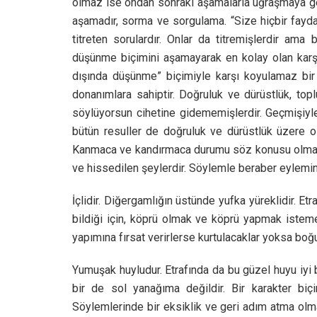
olmaz ise ondan sonraki aşamalarla uğraşmaya g
aşamadır, sorma ve sorgulama. “Size hiçbir fayda
titreten sorulardır. Onlar da titremişlerdir am
düşünme biçimini aşamayarak en kolay olan karşı
dışında düşünme” biçimiyle karşı koyulamaz bir 
donanımlara sahiptir. Doğruluk ve dürüstlük, topl
söylüyorsun cihetine gidememişlerdir. Geçmişiyle 
bütün resuller de doğruluk ve dürüstlük üzere ol
Kanmaca ve kandırmaca durumu söz konusu olmamışt
ve hissedilen şeylerdir. Söylemle beraber eylemi
İçlidir. Diğergamlığın üstünde yufka yüreklidir. E
bildiği için, köprü olmak ve köprü yapmak istem
yapımına fırsat verirlerse kurtulacaklar yoksa boğ
Yumuşak huyludur. Etrafında da bu güzel huyu iy
bir de sol yanağıma değildir. Bir karakter biçimi
Söylemlerinde bir eksiklik ve geri adım atma olmam