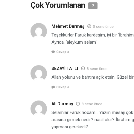
Çok Yorumlanan
7
Mehmet Durmuş
8 sene önce
Teşekkürler Faruk kardeşim, iyi bir ‘İbrahi
Ayrıca, ‘aleykum selam’
Cevapla
SEZAYİ TATLI
8 sene önce
Allah yolunu ve bahtını açik etsin. Güzel bi
Cevapla
Ali Durmuş
8 sene önce
Selamlar Faruk hocam… Yazıın mesajı çok g
arasına girmek nedir? nasıl olur? İbrahim g
yapması gerekirdi?