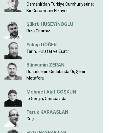
Osmanlı'dan Türkiye Cumhuriyetine;
Bir Çürümenin Hikayesi
Şükrü HÜSEYİNOĞLU
Rıza Çıtamız
Yakup DÖĞER
Tarih, Hurafat ve Esatir
Bünyamin ZERAN
Düşüncenin Girdabında Üç Şehir
Metaforu
Mehmet Akif COŞKUN
İp Gergin, Cambaz da
Faruk KARAASLAN
Çeç
Erdal BAYRAKTAR