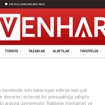
SIK KULLANILANLARA EKLE
TÜRKIYE
YAZARLAR
ALINTILAR
TAVSIYELER
rse bendendir, kim bana isyan ederse sen çok
e demirleri eritecek bir yumuşaklığa sahiptir.
Rabbi arasına girmemiştir. Rabbinin merhamet ve