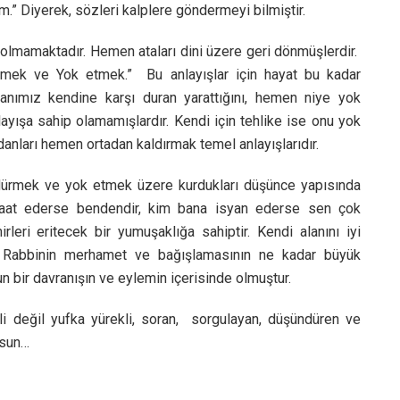
.” Diyerek, sözleri kalplere göndermeyi bilmiştir.
olmamaktadır. Hemen ataları dini üzere geri dönmüşlerdir.
dürmek ve Yok etmek.” Bu anlayışlar için hayat bu kadar
danımız kendine karşı duran yarattığını, hemen niye yok
yışa sahip olamamışlardır. Kendi için tehlike ise onu yok
anları hemen ortadan kaldırmak temel anlayışlarıdır.
öldürmek ve yok etmek üzere kurdukları düşünce yapısında
 itaat ederse bendendir, kim bana isyan ederse sen çok
leri eritecek bir yumuşaklığa sahiptir. Kendi alanını iyi
ir. Rabbinin merhamet ve bağışlamasının ne kadar büyük
n bir davranışın ve eylemin içerisinde olmuştur.
kli değil yufka yürekli, soran, sorgulayan, düşündüren ve
lsun…