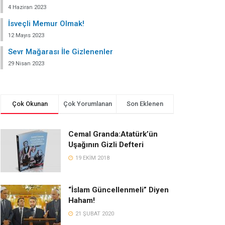
4 Haziran 2023
İsveçli Memur Olmak!
12 Mayıs 2023
Sevr Mağarası İle Gizlenenler
29 Nisan 2023
Çok Okunan
Çok Yorumlanan
Son Eklenen
Cemal Granda:Atatürk’ün
Uşağının Gizli Defteri
19 EKIM 2018
“İslam Güncellenmeli” Diyen
Haham!
21 ŞUBAT 2020