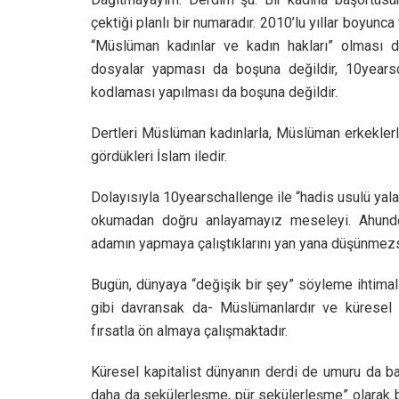
çektiği planlı bir numaradır. 2010’lu yıllar boyun
“Müslüman kadınlar ve kadın hakları” olması da
dosyalar yapması da boşuna değildir, 10yearsc
kodlaması yapılması da boşuna değildir.
Dertleri Müslüman kadınlarla, Müslüman erkeklerle 
gördükleri İslam iledir.
Dolayısıyla 10yearschallenge ile “hadis usulü ya
okumadan doğru anlayamayız meseleyi. Ahundov
adamın yapmaya çalıştıklarını yan yana düşünmez
Bugün, dünyaya “değişik bir şey” söyleme ihtimal
gibi davransak da- Müslümanlardır ve küresel k
fırsatla ön almaya çalışmaktadır.
Küresel kapitalist dünyanın derdi de umuru da ba
daha da sekülerleşme, pür sekülerleşme” olarak be