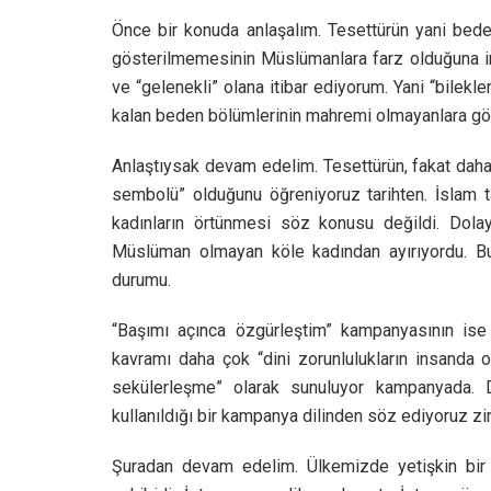
Önce bir konuda anlaşalım. Tesettürün yani bedeni
gösterilmemesinin Müslümanlara farz olduğuna in
ve “gelenekli” olana itibar ediyorum. Yani “bilekler
kalan beden bölümlerinin mahremi olmayanlara gös
Anlaştıysak devam edelim. Tesettürün, fakat dah
sembolü” olduğunu öğreniyoruz tarihten. İslam t
kadınların örtünmesi söz konusu değildi. Dola
Müslüman olmayan köle kadından ayırıyordu. Bug
durumu.
“Başımı açınca özgürleştim” kampanyasının ise
kavramı daha çok “dini zorunlulukların insanda 
sekülerleşme” olarak sunuluyor kampanyada. 
kullanıldığı bir kampanya dilinden söz ediyoruz zir
Şuradan devam edelim. Ülkemizde yetişkin bir 