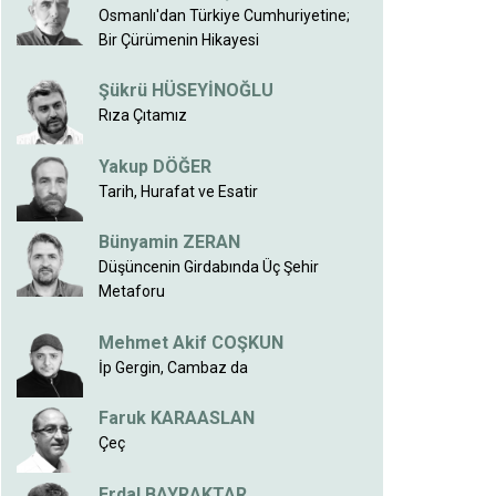
Osmanlı'dan Türkiye Cumhuriyetine;
Bir Çürümenin Hikayesi
Şükrü HÜSEYİNOĞLU
Rıza Çıtamız
Yakup DÖĞER
Tarih, Hurafat ve Esatir
Bünyamin ZERAN
Düşüncenin Girdabında Üç Şehir
Metaforu
Mehmet Akif COŞKUN
İp Gergin, Cambaz da
Faruk KARAASLAN
Çeç
Erdal BAYRAKTAR