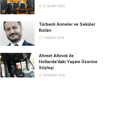
21 ŞUBAT 2020
Türbanlı Anneler ve Seküler
Kızları
7 ARALIK 2018
Ahmet Altınok ile
Hollanda’daki Yaşam Üzerine
Söyleşi
30 KASIM 2018