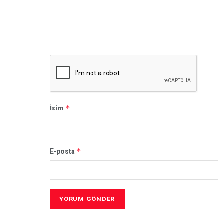
*
İsim
*
E-posta