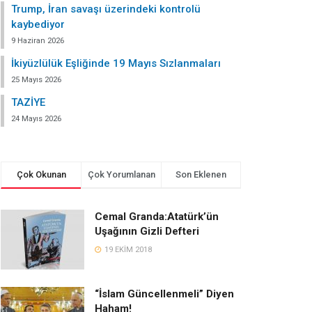
Trump, İran savaşı üzerindeki kontrolü
kaybediyor
9 Haziran 2026
İkiyüzlülük Eşliğinde 19 Mayıs Sızlanmaları
25 Mayıs 2026
TAZİYE
24 Mayıs 2026
Çok Okunan
Çok Yorumlanan
Son Eklenen
Cemal Granda:Atatürk’ün
Uşağının Gizli Defteri
19 EKIM 2018
“İslam Güncellenmeli” Diyen
Haham!