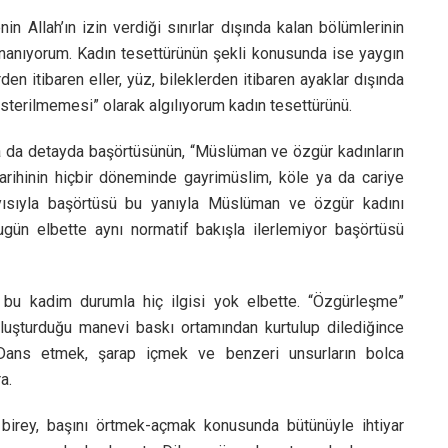
n Allah’ın izin verdiği sınırlar dışında kalan bölümlerinin
anıyorum. Kadın tesettürünün şekli konusunda ise yaygın
den itibaren eller, yüz, bileklerden itibaren ayaklar dışında
terilmemesi” olarak algılıyorum kadın tesettürünü.
a da detayda başörtüsünün, “Müslüman ve özgür kadınların
arihinin hiçbir döneminde gayrimüslim, köle ya da cariye
yısıyla başörtüsü bu yanıyla Müslüman ve özgür kadını
ün elbette aynı normatif bakışla ilerlemiyor başörtüsü
 bu kadim durumla hiç ilgisi yok elbette. “Özgürleşme”
oluşturduğu manevi baskı ortamından kurtulup dilediğince
Dans etmek, şarap içmek ve benzeri unsurların bolca
a.
birey, başını örtmek-açmak konusunda bütünüyle ihtiyar