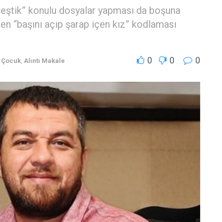
lleştik” konulu dosyalar yapması da boşuna
den “başını açıp şarap içen kız” kodlaması
0
0
0
e Çocuk
,
Alıntı Makale