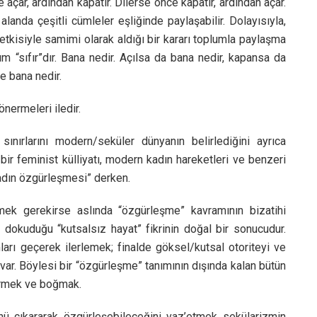
e açar, ardından kapatır. Dilerse önce kapatır, ardından açar.
alanda çeşitli cümleler eşliğinde paylaşabilir. Dolayısıyla,
tkisiyle samimi olarak aldığı bir kararı toplumla paylaşma
ım “sıfır”dır. Bana nedir. Açılsa da bana nedir, kapansa da
e bana nedir.
nermeleri iledir.
nırlarını modern/seküler dünyanın belirlediğini ayrıca
ir feminist külliyatı, modern kadın hareketleri ve benzeri
kadın özgürleşmesi” derken.
ek gerekirse aslında “özgürleşme” kavramının bizatihi
okuduğu “kutsalsız hayat” fikrinin doğal bir sonucudur.
mları geçerek ilerlemek; finalde göksel/kutsal otoriteyi ve
r. Böylesi bir “özgürleşme” tanımının dışında kalan bütün
irmek ve boğmak.
ü çıkararak özgürleşebileceğini vaz’etmek sekülarizmin