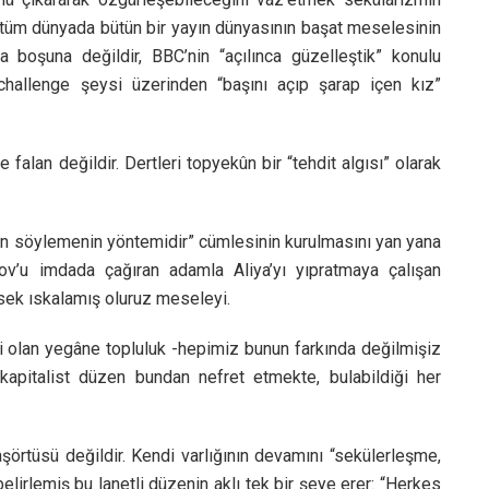
ca tüm dünyada bütün bir yayın dünyasının başat meselesinin
 boşuna değildir, BBC’nin “açılınca güzelleştik” konulu
hallenge şeysi üzerinden “başını açıp şarap içen kız”
falan değildir. Dertleri topyekûn bir “tehdit algısı” olarak
lan söylemenin yöntemidir” cümlesinin kurulmasını yan yana
’u imdada çağıran adamla Aliya’yı yıpratmaya çalışan
sek ıskalamış oluruz meseleyi.
i olan yegâne topluluk -hepimiz bunun farkında değilmişiz
apitalist düzen bundan nefret etmekte, bulabildiği her
şörtüsü değildir. Kendi varlığının devamını “sekülerleşme,
lirlemiş bu lanetli düzenin aklı tek bir şeye erer: “Herkes