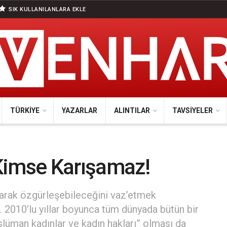
SIK KULLANILANLARA EKLE
TÜRKIYE
YAZARLAR
ALINTILAR
TAVSIYELER
Kimse Karışamaz!
rarak özgürleşebileceğini vaz’etmek
r. 2010’lu yıllar boyunca tüm dünyada bütün bir
lüman kadınlar ve kadın hakları” olması da