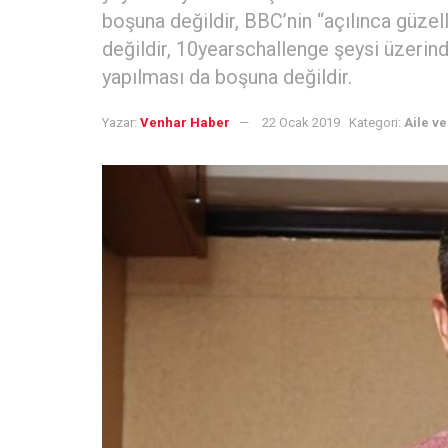
boşuna değildir, BBC’nin “açılınca güze
değildir, 10yearschallenge şeysi üzerin
yapılması da boşuna değildir.
Yazar:
Venhar Haber
22 Ocak 2019
Kategori:
Aile v