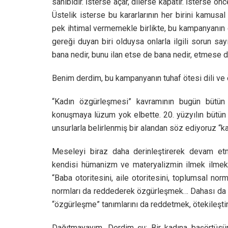
sahibidir. İsterse açar, dilerse kapatır. İsterse önc
Üstelik isterse bu kararlarının her birini kamusal 
pek ihtimal vermemekle birlikte, bu kampanyanın e
gereği duyan biri olduysa onlarla ilgili sorun say
bana nedir, bunu ilan etse de bana nedir, etmese d
Benim derdim, bu kampanyanın tuhaf ötesi dili ve ö
“Kadın özgürleşmesi” kavramının bugün bütün sı
konuşmaya lüzum yok elbette. 20. yüzyılın bütün b
unsurlarla belirlenmiş bir alandan söz ediyoruz “
Meseleyi biraz daha derinleştirerek devam etm
kendisi hümanizm ve materyalizmin ilmek ilmek d
“Baba otoritesini, aile otoritesini, toplumsal nor
normları da reddederek özgürleşmek… Dahası da va
“özgürleşme” tanımlarını da reddetmek, ötekileşt
Dağıtmayayım. Derdim şu: Bir kadına başörtüsün