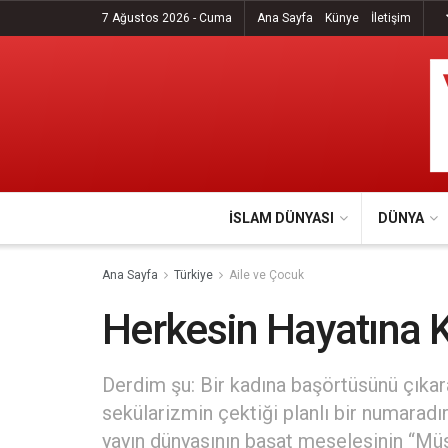
7 Ağustos 2026 - Cuma
Ana Sayfa
Künye
İletişim
İSLAM DÜNYASI
DÜNYA
Ana Sayfa
Türkiye
Aile ve Çocuk
Herkesin Hayatına 
Derdim şu: Bir kadına başörtüsünü çıka
sekülarizmin çektiği planlı bir numaradı
yayın dünyasının başat meselesinin “Müs