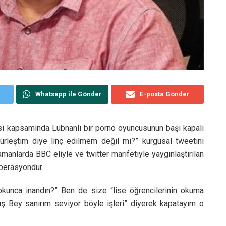
Whatsapp ile Gönder
E-posta Gönder
i kapsamında Lübnanlı bir porno oyuncusunun başı kapalı
zgürleştim diye linç edilmem değil mi?” kurgusal tweetini
nlarda BBC eliyle ve twitter marifetiyle yaygınlaştırılan
perasyondur.
okunca inandın?” Ben de size “lise öğrencilerinin okuma
rış Bey sanırım seviyor böyle işleri” diyerek kapatayım o