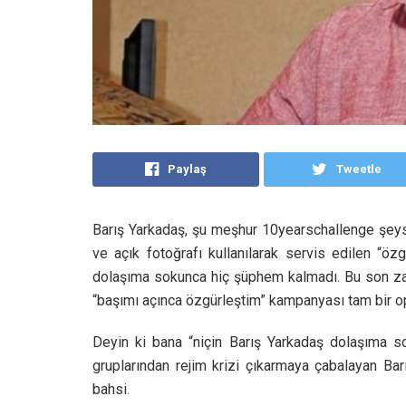
Paylaş
Tweetle
Barış Yarkadaş, şu meşhur 10yearschallenge şeys
ve açık fotoğrafı kullanılarak servis edilen “ö
dolaşıma sokunca hiç şüphem kalmadı. Bu son zama
“başımı açınca özgürleştim” kampanyası tam bir o
Deyin ki bana “niçin Barış Yarkadaş dolaşıma s
gruplarından rejim krizi çıkarmaya çabalayan Ba
bahsi.