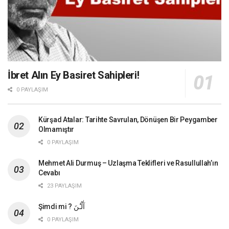
İbret Alın Ey Basiret Sahipleri!
0 PAYLAŞIM
Kürşad Atalar: Tarihte Savrulan, Dönüşen Bir Peygamber
Olmamıştır
0 PAYLAŞIM
Mehmet Ali Durmuş – Uzlaşma Teklifleri ve Rasullullah’ın
Cevabı
23 PAYLAŞIM
Şimdi mi ? آٰلْـٰٔنَ
0 PAYLAŞIM