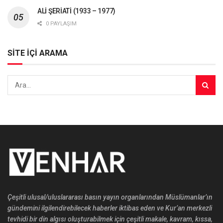
ALİ ŞERİATİ (1933 – 1977)
0 PAYLAŞIM
SİTE İÇİ ARAMA
Çeşitli ulusal/uluslararası basın yayın organlarından Müslümanlar’ın
gündemini ilgilendirebilecek haberler iktibas eden ve Kur’an merkezli
tevhidi bir din algısı oluşturabilmek için çeşitli makale, kavram, kıssa,