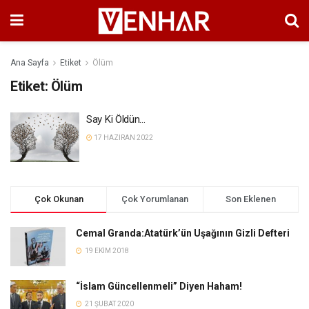
Ana Sayfa
Etiket
Ölüm
Etiket:
Ölüm
Say Ki Öldün…
17 HAZIRAN 2022
Çok Okunan
Çok Yorumlanan
Son Eklenen
Cemal Granda:Atatürk’ün Uşağının Gizli Defteri
19 EKIM 2018
“İslam Güncellenmeli” Diyen Haham!
21 ŞUBAT 2020