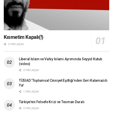
Kısmetim Kapalı(!)
0 PAYLAŞIM
Liberal İslam ve Vahiy İslamı Ayrımında Seyyid Kutub
(video)
0 PAYLAŞIM
TÜSİAD ‘Toplumsal Cinsiyet Eşitliği’nden Geri Kalamazdı
Ya!
1 PAYLAŞIM
Türkiye’nin Felsefe Krizi ve Teoman Duralı
0 PAYLAŞIM