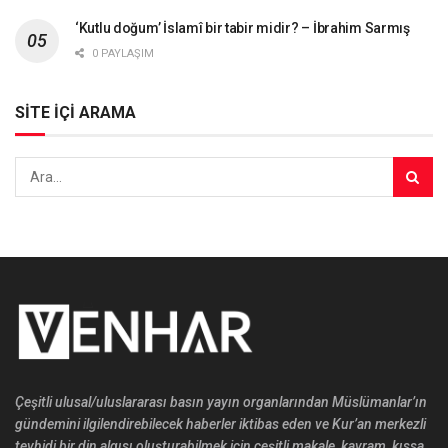
‘Kutlu doğum’ İslamî bir tabir midir? – İbrahim Sarmış
0 PAYLAŞIM
SİTE İÇİ ARAMA
Çeşitli ulusal/uluslararası basın yayın organlarından Müslümanlar’ın
gündemini ilgilendirebilecek haberler iktibas eden ve Kur’an merkezli
tevhidi bir din algısı oluşturabilmek için çeşitli makale, kavram, kıssa,