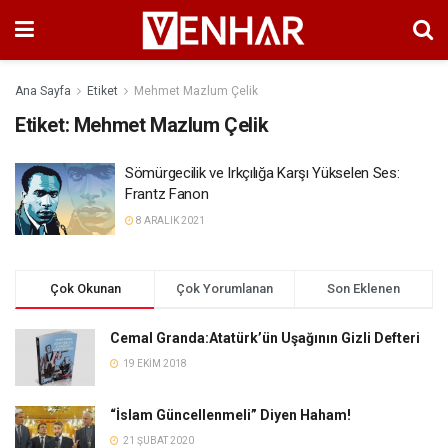
Ana Sayfa
Etiket
Mehmet Mazlum Çelik
Etiket:
Mehmet Mazlum Çelik
Sömürgecilik ve Irkçılığa Karşı Yükselen Ses:
Frantz Fanon
8 ARALIK 2021
Çok Okunan
Çok Yorumlanan
Son Eklenen
Cemal Granda:Atatürk’ün Uşağının Gizli Defteri
19 EKIM 2018
“İslam Güncellenmeli” Diyen Haham!
21 ŞUBAT 2020