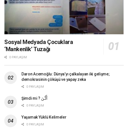
Sosyal Medyada Çocuklara
‘Mankenlik’ Tuzağı
0 PAYLAŞIM
Daron Acemoğlu: Dünya’yı çalkalayan iki gelişme;
demokrasinin çöküşü ve yapay zeka
0 PAYLAŞIM
Şimdi mi ? آٰلْـٰٔنَ
0 PAYLAŞIM
Yaşamak Yüklü Kelimeler
0 PAYLAŞIM