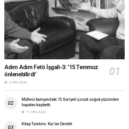
Adım Adım Fetö İşgali-3: ’15 Temmuz
önlenebilirdi’
0 PAYLAŞIM
Mülteci kampındaki 15 Suriyeli çocuk soğuk yüzünden
hayatını kaybetti
11 PAYLAŞIM
Kitap Tanıtımı: Kur’an Devleti