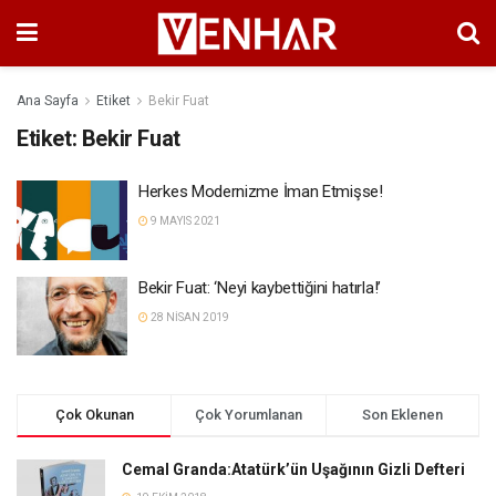
Ana Sayfa
Etiket
Bekir Fuat
Etiket:
Bekir Fuat
Herkes Modernizme İman Etmişse!
9 MAYIS 2021
Bekir Fuat: ‘Neyi kaybettiğini hatırla!’
28 NISAN 2019
Çok Okunan
Çok Yorumlanan
Son Eklenen
Cemal Granda:Atatürk’ün Uşağının Gizli Defteri