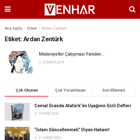
Ana Sayfa
Etiket
Ardan Zentürk
Etiket:
Ardan Zentürk
Medeniyetler Çatışması Yeniden…
23 MAYIS 2019
Çok Okunan
Çok Yorumlanan
Son Eklenen
Cemal Granda:Atatürk’ün Uşağının Gizli Defteri
19 EKIM 2018
“İslam Güncellenmeli” Diyen Haham!
21 ŞUBAT 2020