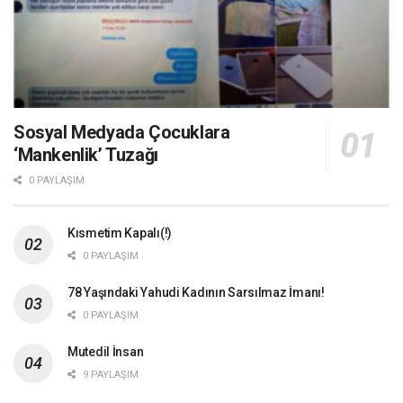
Sosyal Medyada Çocuklara
‘Mankenlik’ Tuzağı
0 PAYLAŞIM
Kısmetim Kapalı(!)
0 PAYLAŞIM
78 Yaşındaki Yahudi Kadının Sarsılmaz İmanı!
0 PAYLAŞIM
Mutedil İnsan
9 PAYLAŞIM