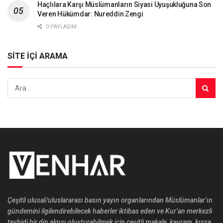
Haçlılara Karşı Müslümanların Siyasi Uyuşukluğuna Son
Veren Hükümdar: Nureddin Zengi
0 PAYLAŞIM
SİTE İÇİ ARAMA
Çeşitli ulusal/uluslararası basın yayın organlarından Müslümanlar’ın
gündemini ilgilendirebilecek haberler iktibas eden ve Kur’an merkezli
tevhidi bir din algısı oluşturabilmek için çeşitli makale, kavram, kıssa,