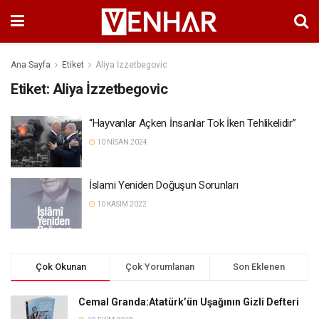
Ana Sayfa
Etiket
Aliya İzzetbegovic
Etiket:
Aliya İzzetbegovic
“Hayvanlar Açken İnsanlar Tok İken Tehlikelidir”
10 NISAN 2024
İslami Yeniden Doğuşun Sorunları
10 KASIM 2022
Çok Okunan
Çok Yorumlanan
Son Eklenen
Cemal Granda:Atatürk’ün Uşağının Gizli Defteri