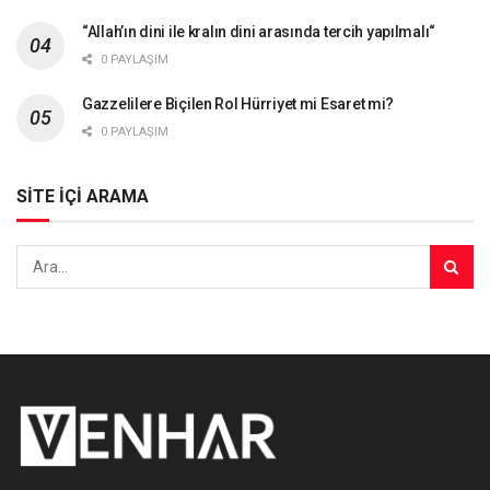
“Allah’ın dini ile kralın dini arasında tercih yapılmalı“
0 PAYLAŞIM
Gazzelilere Biçilen Rol Hürriyet mi Esaret mi?
0 PAYLAŞIM
SİTE İÇİ ARAMA