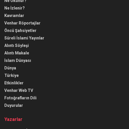
Ne Okunur?
Ne İzlenir?
Kavramlar
Venhar Röportajlar
Öncü Şahsiyetler
Süreli İslami Yayınlar
Alıntı Söyleşi
Alıntı Makale
İslam Dünyası
Dünya
Türkiye
Etkinlikler
Venhar Web TV
Fotoğrafların Dili
Duyurular
Yazarlar