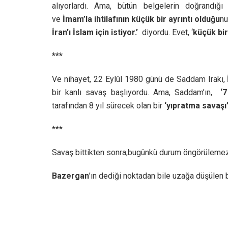
alıyorlardı. Ama, bütün belgelerin doğrandığ
ve
İmam’la ihtilafının küçük bir ayrıntı olduğu
nu
İran’ı İslam için istiyor.’
diyordu. Evet, ‘
küçük bir 
***
Ve nihayet, 22 Eylûl 1980 günü de Saddam Irakı,
bir kanlı savaş başlıyordu. Ama, Saddam’ın,
‘7
tarafından 8 yıl sürecek olan bir
‘yıpratma savaşı
***
Savaş bittikten sonra,bugünkü durum öngörülemez
Bazergan
’ın dediği noktadan bile uzağa düşülen 