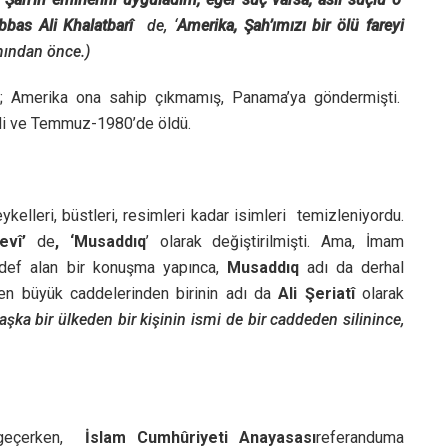
bbas Ali Khalatbarî
de, ‘
Amerika, Şah’ımızı bir ölü fareyi
ından önce.)
ş; Amerika ona sahip çıkmamış, Panama’ya göndermişti.
ldi ve Temmuz-1980’de öldü.
eykelleri, büstleri, resimleri kadar isimleri temizleniyordu.
levî’
de
, ‘Musaddıq
’ olarak değiştirilmişti. Ama, İmam
edef alan bir konuşma yapınca,
Musaddıq
adı da derhal
 en büyük caddelerinden birinin adı da
Ali Şeriatî
olarak
aşka bir ülkeden bir kişinin ismi de bir caddeden silinince,
y geçerken,
İslam Cumhûriyeti Anayasası
referanduma