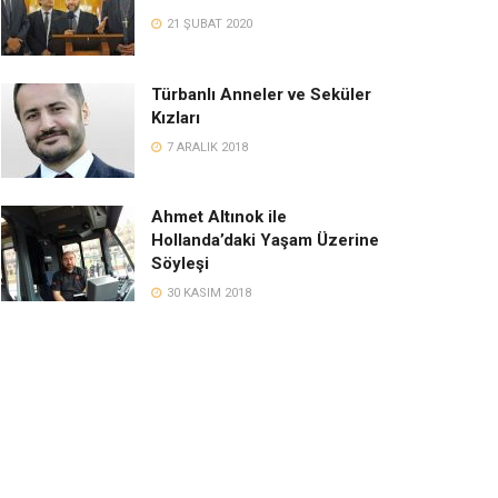
21 ŞUBAT 2020
Türbanlı Anneler ve Seküler
Kızları
7 ARALIK 2018
Ahmet Altınok ile
Hollanda’daki Yaşam Üzerine
Söyleşi
30 KASIM 2018