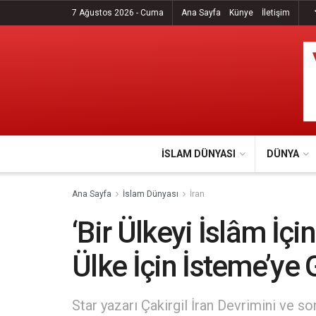
7 Ağustos 2026 - Cuma
Ana Sayfa
Künye
İletişim
İSLAM DÜNYASI
DÜNYA
Ana Sayfa
İslam Dünyası
İran
‘Bir Ülkeyi İslâm İçin
Ülke İçin İsteme’ye 
Star yazarı Çakirgil İran Devrimini ve s