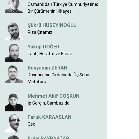
Osmanlı'dan Türkiye Cumhuriyetine;
Bir Çürümenin Hikayesi
Şükrü HÜSEYİNOĞLU
Rıza Çıtamız
Yakup DÖĞER
Tarih, Hurafat ve Esatir
Bünyamin ZERAN
Düşüncenin Girdabında Üç Şehir
Metaforu
Mehmet Akif COŞKUN
İp Gergin, Cambaz da
Faruk KARAASLAN
Çeç
Erdal BAYRAKTAR