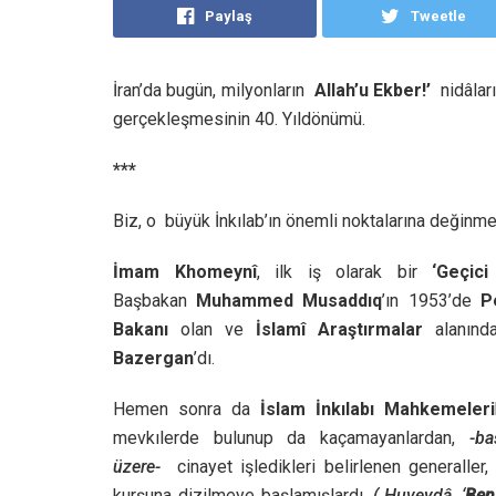
Paylaş
Tweetle
İran’da bugün, milyonların
Allah’u Ekber!’
nidâları
gerçekleşmesinin 40. Yıldönümü.
***
Biz, o büyük İnkılab’ın önemli noktalarına değin
İmam Khomeynî
, ilk iş olarak bir
‘Geçic
Başbakan
Muhammed
Musaddıq
’ın 1953’de
P
Bakanı
olan ve
İslamî Araştırmalar
alanın
Bazergan
’dı.
Hemen sonra da
İslam İnkılabı Mahkemeleri
mevkılerde bulunup da kaçamayanlardan,
-b
üzere-
cinayet işledikleri belirlenen generaller
kurşuna dizilmeye başlamışlardı.
( Huveydâ, ‘
Ben