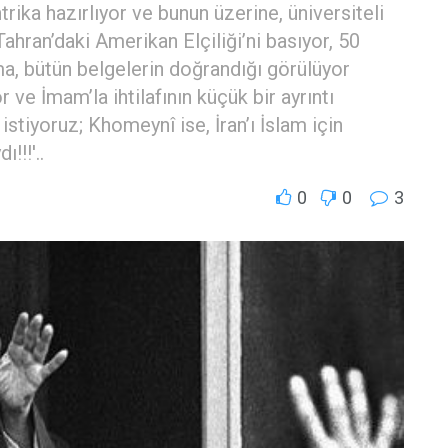
trika hazırlıyor ve bunun üzerine, üniversiteli
hran’daki Amerikan Elçiliği’ni basıyor, 50
ma, bütün belgelerin doğrandığı görülüyor
 ve İmam’la ihtilafının küçük bir ayrıntı
 istiyoruz; Khomeynî ise, İran’ı İslam için
!!!'..
0
0
3