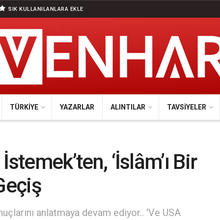
SIK KULLANILANLARA EKLE
TÜRKIYE
YAZARLAR
ALINTILAR
TAVSIYELER
 İstemek’ten, ‘İslâm’ı Bir
Geçiş
onuçlarını anlatmaya devam ediyor.. 'Ve USA