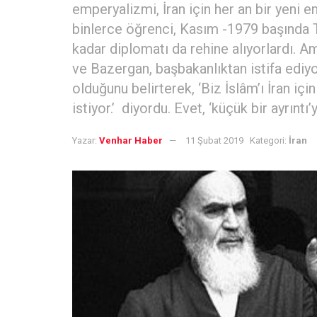
emperyalizmi, İran için her an bir yeni en
binlerce öğrenci, Kasım -1979 başında Ta
kadar diplomatı da rehine alıyorlardı. A
ve Bazergan, başbakanlıktan istifa ediyor
olduğunu belirterek, ‘Biz İslâm’ı İran için
istiyor.’ diyordu. Evet, ‘küçük bir ayrıntı’ydı
Yazar:
Venhar Haber
11 Şubat 2019
Kategori:
İran