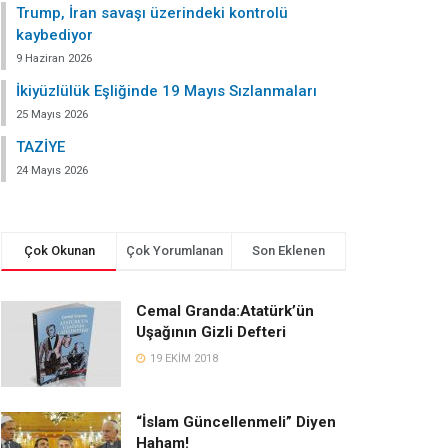
Trump, İran savaşı üzerindeki kontrolü
kaybediyor
9 Haziran 2026
İkiyüzlülük Eşliğinde 19 Mayıs Sızlanmaları
25 Mayıs 2026
TAZİYE
24 Mayıs 2026
Çok Okunan
Çok Yorumlanan
Son Eklenen
Cemal Granda:Atatürk’ün
Uşağının Gizli Defteri
19 EKIM 2018
“İslam Güncellenmeli” Diyen
Haham!