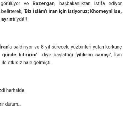
ı görülüyor ve
Bazergan
, başbakanlıktan istifa ediyor
 belirterek,
‘Biz İslâm’ı İran için istiyoruz; Khomeynî ise,
ayrıntı’
ydı!!!
İran
’a saldırıyor ve 8 yıl sürecek, yüzbinleri yutan korkunç
 günde bitiririm’
diye başlattığı ‘
yıldırım savaşı’
, İran
’
ile etkisiz hale gelmişti.
di herhalde.
bir durum…