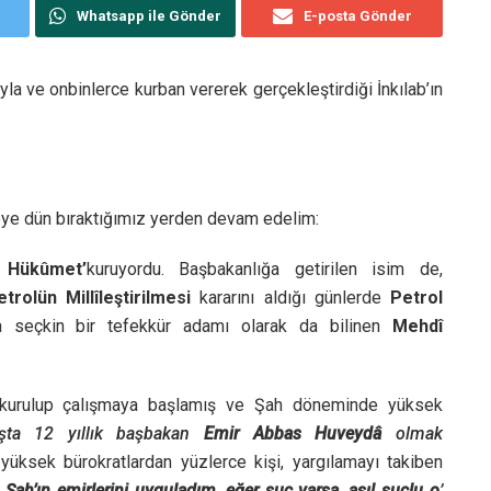
Whatsapp ile Gönder
E-posta Gönder
yla ve onbinlerce kurban vererek gerçekleştirdiği İnkılab’ın
meye dün bıraktığımız yerden devam edelim:
i Hükûmet’
kuruyordu. Başbakanlığa getirilen isim de,
etrolün Millîleştirilmesi
kararını aldığı günlerde
Petrol
da seçkin bir tefekkür adamı olarak da bilinen
Mehdî
kurulup çalışmaya başlamış ve Şah döneminde yüksek
aşta 12 yıllık başbakan
Emir Abbas Huveydâ
olmak
, yüksek bürokratlardan yüzlerce kişi, yargılamayı takiben
 Şah’ın emirlerini uyguladım, eğer suç varsa, asıl suçlu o
’