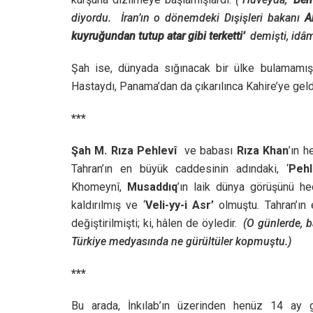
diyordu. İran’ın o dönemdeki Dışişleri bakanı
A
kuyruğundan tutup atar gibi terketti’
demişti, idâm
Şah ise, dünyada sığınacak bir ülke bulamamı
Hastaydı, Panama’dan da çıkarılınca Kahire’ye ge
***
Şah M. Rıza Pehlevî
ve babası
Rıza Khan
’ın h
Tahran’ın en büyük caddesinin adındaki, ‘
Peh
Khomeynî,
Musaddıq
’ın laik dünya görüşünü h
kaldırılmış ve ‘
Veli-yy-i Asr’
olmuştu. Tahran’ın
değiştirilmişti; ki, hâlen de öyledir.
(O günlerde, b
Türkiye medyasında ne gürültüler kopmuştu.)
***
Bu arada, İnkılab’ın üzerinden henüz 14 a