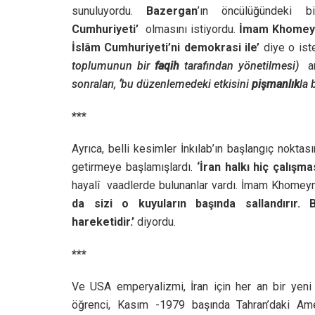
sunuluyordu.
Bazergan
’ın öncülüğündeki 
Cumhuriyeti’
olmasını istiyordu.
İmam Khomey
İslâm Cumhuriyeti’ni demokrasi ile’
diye o is
toplumunun bir
faqih
tarafından yönetilmesi)
an
sonraları,
‘
bu düzenlemedeki etkisini
pişmanlık
la 
***
Ayrıca, belli kesimler İnkılab’ın başlangıç nokta
getirmeye başlamışlardı.
‘İran halkı hiç çalışma
hayalî vaadlerde bulunanlar vardı. İmam Khomeyn
da sizi o kuyuların başında sallandırır. 
hareketidir.’
diyordu.
***
Ve USA emperyalizmi, İran için her an bir yeni e
öğrenci, Kasım -1979 başında Tahran’daki Amer