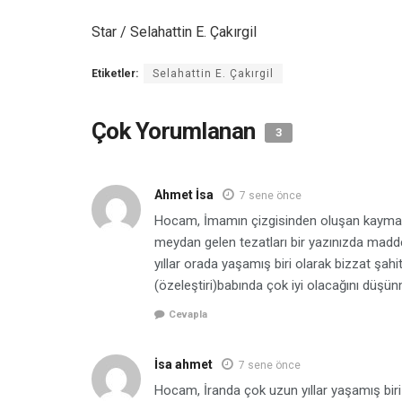
Star / Selahattin E. Çakırgil
Etiketler:
Selahattin E. Çakırgil
Çok Yorumlanan
3
Ahmet İsa
7 sene önce
Hocam, İmamın çizgisinden oluşan kaymala
meydan gelen tezatları bir yazınızda madde 
yıllar orada yaşamış biri olarak bizzat şahi
(özeleştiri)babında çok iyi olacağını düşü
Cevapla
İsa ahmet
7 sene önce
Hocam, İranda çok uzun yıllar yaşamış bi