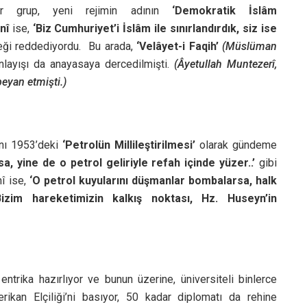
bir grup, yeni rejimin adının
‘Demokratik İslâm
nî
ise,
‘Biz Cumhuriyet’i İslâm ile sınırlandırdık, siz ise
teği reddediyordu. Bu arada,
‘Velâyet-i Faqih’
(Müslüman
layışı da anayasaya dercedilmişti.
(Âyetullah Muntezerî,
beyan etmişti.)
sını 1953’deki
‘Petrolün Millileştirilmesi’
olarak gündeme
sa, yine de o petrol geliriyle refah içinde yüzer..’
gibi
î ise,
‘O petrol kuyularını düşmanlar bombalarsa, halk
Bizim hareketimizin kalkış noktası, Hz. Huseyn’in
ntrika hazırlıyor ve bunun üzerine, üniversiteli binlerce
ikan Elçiliği’ni basıyor, 50 kadar diplomatı da rehine