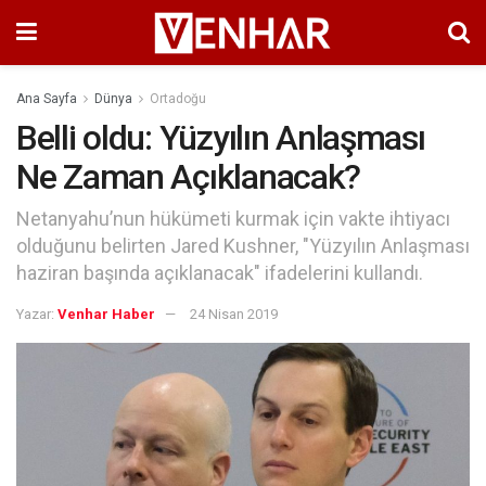
Ana Sayfa
Dünya
Ortadoğu
Belli oldu: Yüzyılın Anlaşması
Ne Zaman Açıklanacak?
Netanyahu’nun hükümeti kurmak için vakte ihtiyacı
olduğunu belirten Jared Kushner, "Yüzyılın Anlaşması
haziran başında açıklanacak" ifadelerini kullandı.
Yazar:
Venhar Haber
24 Nisan 2019