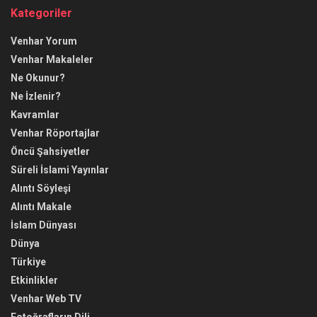
Kategoriler
Venhar Yorum
Venhar Makaleler
Ne Okunur?
Ne İzlenir?
Kavramlar
Venhar Röportajlar
Öncü Şahsiyetler
Süreli İslami Yayınlar
Alıntı Söyleşi
Alıntı Makale
İslam Dünyası
Dünya
Türkiye
Etkinlikler
Venhar Web TV
Fotoğrafların Dili