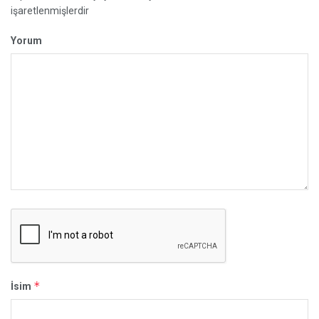
işaretlenmişlerdir
Yorum
*
İsim