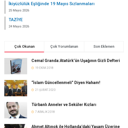
İkiyüzlülük Eşliğinde 19 Mayıs Sızlanmaları
25 Mayıs 2026
TAZİYE
24 Mayıs 2026
Çok Okunan
Çok Yorumlanan
Son Eklenen
Cemal Granda:Atatürk’ün Uşağının Gizli Defteri
19 EKIM 2018
“İslam Güncellenmeli” Diyen Haham!
21 ŞUBAT 2020
Türbanlı Anneler ve Seküler Kızları
7 ARALIK 2018
Ahmet Altınok ile Hollanda’daki Yaşam Üzerine