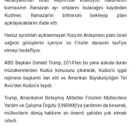
Netanyahu’nun İsrail Rejimi’nde koalisyon hükümetini
kurmasının Ramazan ayı ortalarını bulacağını kaydeden
Kushner, Ramazan’ın bitmesini bekleyip planı
açıklayacaklarını ifade etti.
Henüz ayrıntıları açıklanmayan Yüzyılın Anlaşması planı İsrail
sağının görüşlerini içeriyor ve Filistin davasını tasfiye
etmeyi hedefliyor.
ABD Başkanı Donald Trump, 2014’ten bu yana askıda duran
müzakerelerden Kudüs konusunu çıkararak, Kudüs’ü işgal
rejiminin başkenti ilan etti ve Amerikan Büyükelçiliğini Tel
Aviv’den Kudüs’e taşıdı.
Trump, Amerika’nın Birleşmiş Milletler Filistinli Mültecilere
Yardım ve Çalışma Örgütü (UNRWA)’ya yardımını da keserek,
mültecilerin dönüş hakkının en önemli şahidini yok etmek
istedi.