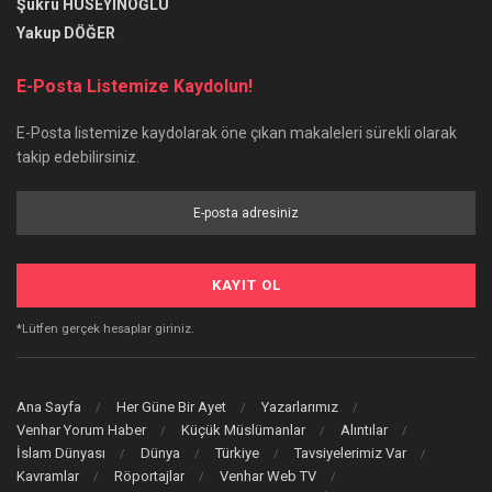
Şükrü HÜSEYİNOĞLU
Yakup DÖĞER
E-Posta Listemize Kaydolun!
E-Posta listemize kaydolarak öne çıkan makaleleri sürekli olarak
takip edebilirsiniz.
*Lütfen gerçek hesaplar giriniz.
Ana Sayfa
Her Güne Bir Ayet
Yazarlarımız
Venhar Yorum Haber
Küçük Müslümanlar
Alıntılar
İslam Dünyası
Dünya
Türkiye
Tavsiyelerimiz Var
Kavramlar
Röportajlar
Venhar Web TV