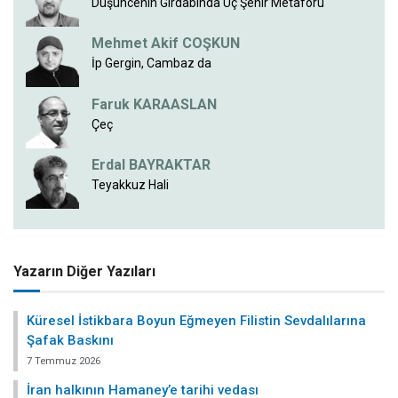
Düşüncenin Girdabında Üç Şehir Metaforu
Mehmet Akif COŞKUN
İp Gergin, Cambaz da
Faruk KARAASLAN
Çeç
Erdal BAYRAKTAR
Teyakkuz Hali
Yazarın Diğer Yazıları
Küresel İstikbara Boyun Eğmeyen Filistin Sevdalılarına
Şafak Baskını
7 Temmuz 2026
İran halkının Hamaney’e tarihi vedası