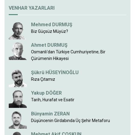
VENHAR YAZARLARI
Mehmed DURMUŞ
Biz Güçsüz Müyüz?
Ahmet DURMUŞ
Osmanlı'dan Türkiye Cumhuriyetine; Bir
Çürümenin Hikayesi
Şükrü HÜSEYİNOĞLU
Rıza Çıtamız
Yakup DÖĞER
Tarih, Hurafat ve Esatir
Bünyamin ZERAN
Düşüncenin Girdabında Üç Şehir Metaforu
Mehmet Akif COŞKUN