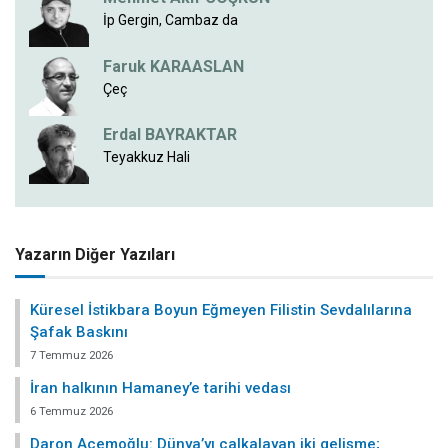
İp Gergin, Cambaz da
Faruk KARAASLAN
Çeç
Erdal BAYRAKTAR
Teyakkuz Hali
Yazarın Diğer Yazıları
Küresel İstikbara Boyun Eğmeyen Filistin Sevdalılarına
Şafak Baskını
7 Temmuz 2026
İran halkının Hamaney’e tarihi vedası
6 Temmuz 2026
Daron Acemoğlu: Dünya’yı çalkalayan iki gelişme;