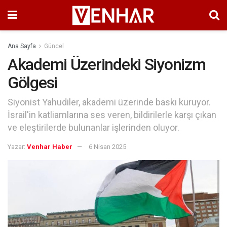
Ana Sayfa
Güncel
Akademi Üzerindeki Siyonizm
Gölgesi
Siyonist Yahudiler, akademi üzerinde baskı kuruyor.
İsrail'in katliamlarına ses veren, bildirilerle karşı çıkan
ve eleştirilerde bulunanlar işlerinden oluyor.
Yazar:
Venhar Haber
6 Nisan 2025