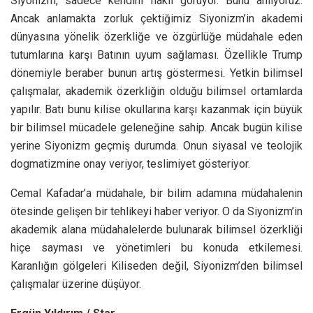
Siyonizm, sadece kendini haklı görüyor. Bunu anlıyoruz.
Ancak anlamakta zorluk çektiğimiz Siyonizm’in akademi
dünyasına yönelik özerkliğe ve özgürlüğe müdahale eden
tutumlarına karşı Batının uyum sağlaması. Özellikle Trump
dönemiyle beraber bunun artış göstermesi. Yetkin bilimsel
çalışmalar, akademik özerkliğin olduğu bilimsel ortamlarda
yapılır. Batı bunu kilise okullarına karşı kazanmak için büyük
bir bilimsel mücadele geleneğine sahip. Ancak bugün kilise
yerine Siyonizm geçmiş durumda. Onun siyasal ve teolojik
dogmatizmine onay veriyor, teslimiyet gösteriyor.
Cemal Kafadar’a müdahale, bir bilim adamına müdahalenin
ötesinde gelişen bir tehlikeyi haber veriyor. O da Siyonizm’in
akademik alana müdahalelerde bulunarak bilimsel özerkliği
hiçe sayması ve yönetimleri bu konuda etkilemesi.
Karanlığın gölgeleri Kiliseden değil, Siyonizm’den bilimsel
çalışmalar üzerine düşüyor.