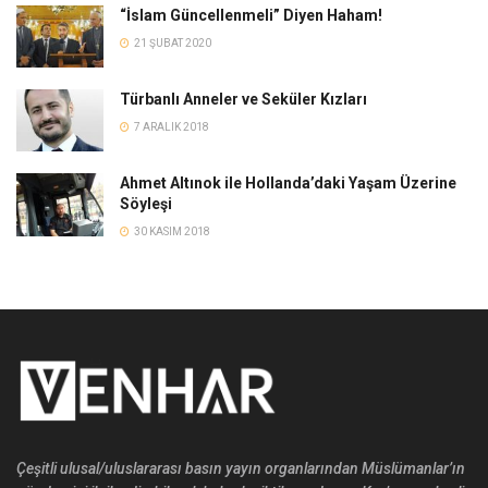
“İslam Güncellenmeli” Diyen Haham!
21 ŞUBAT 2020
Türbanlı Anneler ve Seküler Kızları
7 ARALIK 2018
Ahmet Altınok ile Hollanda’daki Yaşam Üzerine
Söyleşi
30 KASIM 2018
Çeşitli ulusal/uluslararası basın yayın organlarından Müslümanlar’ın