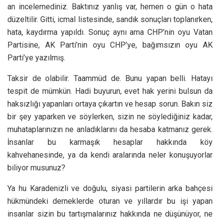
an incelemediniz. Baktınız yanlış var, hemen o gün o hata
düzeltilir. Gitti, icmal listesinde, sandık sonuçları toplanırken,
hata, kaydırma yapıldı. Sonuç aynı ama CHP’nin oyu Vatan
Partisine, AK Parti’nin oyu CHP’ye, bağımsızın oyu AK
Parti’ye yazılmış.
Taksir de olabilir. Taammüd de. Bunu yapan belli. Hatayı
tespit de mümkün. Hadi buyurun, evet hak yerini bulsun da
haksızlığı yapanları ortaya çıkartın ve hesap sorun. Bakın siz
bir şey yaparken ve söylerken, sizin ne söylediğiniz kadar,
muhataplarınızın ne anladıklarını da hesaba katmanız gerek.
İnsanlar bu karmaşık hesaplar hakkında köy
kahvehanesinde, ya da kendi aralarında neler konuşuyorlar
biliyor musunuz?
Ya hu Karadenizli ve doğulu, siyasi partilerin arka bahçesi
hükmündeki derneklerde oturan ve yıllardır bu işi yapan
insanlar sizin bu tartışmalarınız hakkında ne düşünüyor, ne