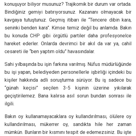
konuşuyor biliyor musunuz? Trajikomik bir durum var ortada.
Bindiğiniz gemiyi batırıyorsunuz. Kazananı olmayacak bir
kavgaya tutuştunuz. Geçmiş itibarı ile “Tencere dibin kara,
seninki benden kara”. Kimse temiz değil bu anlamda. Bakın
bu konuda CHP gibi örgütlü partiler daha profesyonelce
hareket ederler. Onlarda devrimci bir akıl da var ya, cahil
cesareti ile “ben yaptım oldu” havasındalar.
Sahi yılbaşında bu işin farkına varılmış. Nüfus müdürlüğünde
bu işi yapan, belediyeden personellerle işbirliği içindeki bu
kişiler hakkında adli soruşturma sürüyor. Bu iş sadece bu
“günah keçisi” seçilen 3-5 kişinin üzerine yıkılarak
geçiştirilemez. Bana kalırsa asıl sorun bundan sonrası ile
ilgili.
Bakın oy kullanamayacaklara oy kullandırılması, ölülere oy
kullandırılması, mükerrer oy, sandıkta hile her zaman
mümkün. Bunların bir kısmını tespit de edemezsiniz. Bu işte