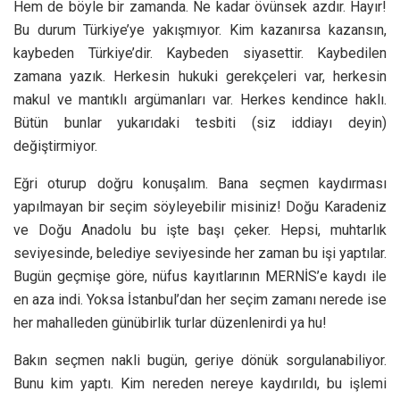
Hem de böyle bir zamanda. Ne kadar övünsek azdır. Hayır!
Bu durum Türkiye’ye yakışmıyor. Kim kazanırsa kazansın,
kaybeden Türkiye’dir. Kaybeden siyasettir. Kaybedilen
zamana yazık. Herkesin hukuki gerekçeleri var, herkesin
makul ve mantıklı argümanları var. Herkes kendince haklı.
Bütün bunlar yukarıdaki tesbiti (siz iddiayı deyin)
değiştirmiyor.
Eğri oturup doğru konuşalım. Bana seçmen kaydırması
yapılmayan bir seçim söyleyebilir misiniz! Doğu Karadeniz
ve Doğu Anadolu bu işte başı çeker. Hepsi, muhtarlık
seviyesinde, belediye seviyesinde her zaman bu işi yaptılar.
Bugün geçmişe göre, nüfus kayıtlarının MERNİS’e kaydı ile
en aza indi. Yoksa İstanbul’dan her seçim zamanı nerede ise
her mahalleden günübirlik turlar düzenlenirdi ya hu!
Bakın seçmen nakli bugün, geriye dönük sorgulanabiliyor.
Bunu kim yaptı. Kim nereden nereye kaydırıldı, bu işlemi