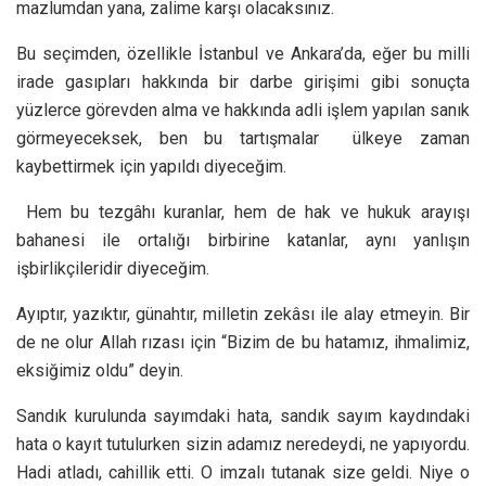
mazlumdan yana, zalime karşı olacaksınız.
Bu seçimden, özellikle İstanbul ve Ankara’da, eğer bu milli
irade gasıpları hakkında bir darbe girişimi gibi sonuçta
yüzlerce görevden alma ve hakkında adli işlem yapılan sanık
görmeyeceksek, ben bu tartışmalar
ülkeye zaman
kaybettirmek için yapıldı diyeceğim.
Hem bu tezgâhı kuranlar, hem de hak ve hukuk arayışı
bahanesi ile ortalığı birbirine katanlar, aynı yanlışın
işbirlikçileridir diyeceğim.
Ayıptır, yazıktır, günahtır, milletin zekâsı ile alay etmeyin. Bir
de ne olur Allah rızası için “Bizim de bu hatamız, ihmalimiz,
eksiğimiz oldu” deyin.
Sandık kurulunda sayımdaki hata, sandık sayım kaydındaki
hata o kayıt tutulurken sizin adamız neredeydi, ne yapıyordu.
Hadi atladı, cahillik etti. O imzalı tutanak size geldi. Niye o