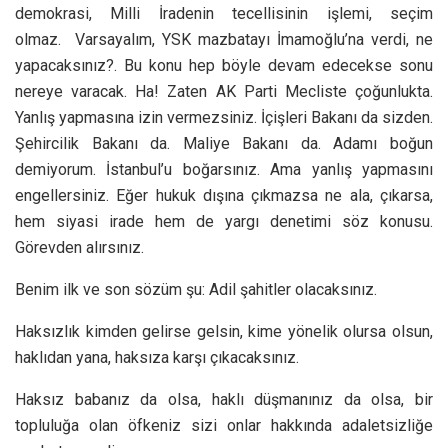
demokrasi, Milli İradenin tecellisinin işlemi, seçim
olmaz.
Varsayalım, YSK mazbatayı İmamoğlu’na verdi, ne
yapacaksınız?. Bu konu hep böyle devam edecekse sonu
nereye varacak. Ha! Zaten AK Parti Mecliste çoğunlukta.
Yanlış yapmasına izin vermezsiniz. İçişleri Bakanı da sizden.
Şehircilik Bakanı da. Maliye Bakanı da. Adamı boğun
demiyorum. İstanbul’u boğarsınız. Ama yanlış yapmasını
engellersiniz. Eğer hukuk dışına çıkmazsa ne ala, çıkarsa,
hem siyasi irade hem de yargı denetimi söz konusu.
Görevden alırsınız.
Benim ilk ve son sözüm şu: Adil şahitler olacaksınız.
Haksızlık kimden gelirse gelsin, kime yönelik olursa olsun,
haklıdan yana, haksıza karşı çıkacaksınız.
Haksız babanız da olsa, haklı düşmanınız da olsa, bir
topluluğa olan öfkeniz sizi onlar hakkında adaletsizliğe