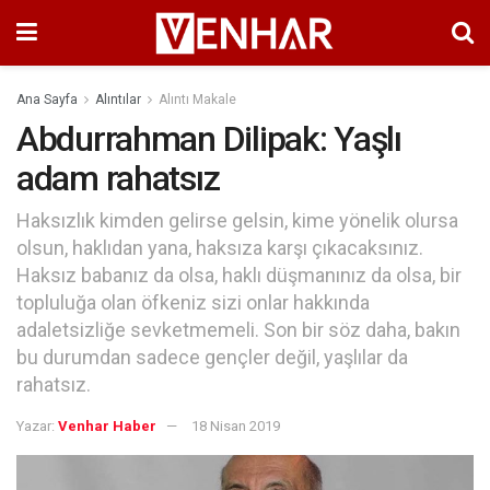
Ana Sayfa
Alıntılar
Alıntı Makale
Abdurrahman Dilipak: Yaşlı
adam rahatsız
Haksızlık kimden gelirse gelsin, kime yönelik olursa
olsun, haklıdan yana, haksıza karşı çıkacaksınız.
Haksız babanız da olsa, haklı düşmanınız da olsa, bir
topluluğa olan öfkeniz sizi onlar hakkında
adaletsizliğe sevketmemeli. Son bir söz daha, bakın
bu durumdan sadece gençler değil, yaşlılar da
rahatsız.
Yazar:
Venhar Haber
18 Nisan 2019