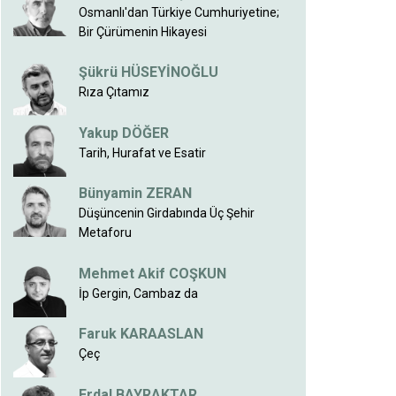
Osmanlı'dan Türkiye Cumhuriyetine;
Bir Çürümenin Hikayesi
Şükrü HÜSEYİNOĞLU
Rıza Çıtamız
Yakup DÖĞER
Tarih, Hurafat ve Esatir
Bünyamin ZERAN
Düşüncenin Girdabında Üç Şehir
Metaforu
Mehmet Akif COŞKUN
İp Gergin, Cambaz da
Faruk KARAASLAN
Çeç
Erdal BAYRAKTAR