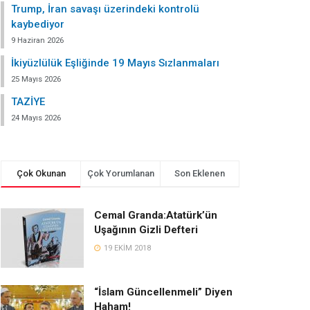
Trump, İran savaşı üzerindeki kontrolü
kaybediyor
9 Haziran 2026
İkiyüzlülük Eşliğinde 19 Mayıs Sızlanmaları
25 Mayıs 2026
TAZİYE
24 Mayıs 2026
Çok Okunan
Çok Yorumlanan
Son Eklenen
Cemal Granda:Atatürk’ün
Uşağının Gizli Defteri
19 EKIM 2018
“İslam Güncellenmeli” Diyen
Haham!