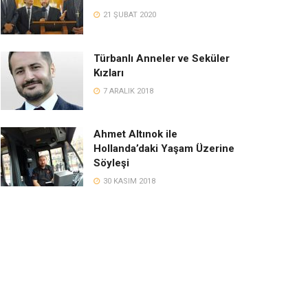
21 ŞUBAT 2020
Türbanlı Anneler ve Seküler
Kızları
7 ARALIK 2018
Ahmet Altınok ile
Hollanda’daki Yaşam Üzerine
Söyleşi
30 KASIM 2018