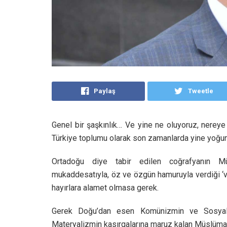
Paylaş
Tweetle
Genel bir şaşkınlık… Ve yine ne oluyoruz, nereye
Türkiye toplumu olarak son zamanlarda yine yoğun 
Ortadoğu diye tabir edilen coğrafyanın Müs
mukaddesatıyla, öz ve özgün hamuruyla verdiği ‘
hayırlara alamet olmasa gerek.
Gerek Doğu’dan esen Komünizmin ve Sosyali
Materyalizmin kasırgalarına maruz kalan Müslüman