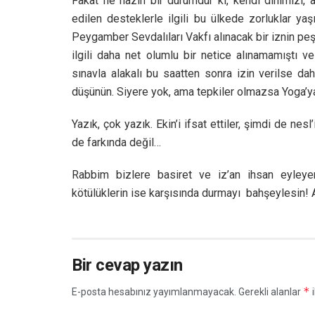
Fakat ne hazin bir durumdur ki, kendi dinimizi, 
edilen desteklerle ilgili bu ülkede zorluklar yaş
Peygamber Sevdalıları Vakfı alınacak bir iznin peş
ilgili daha net olumlu bir netice alınamamıştı ve
sınavla alakalı bu saatten sonra izin verilse d
düşünün. Siyere yok, ama tepkiler olmazsa Yoga’ya
Yazık, çok yazık. Ekin’i ifsat ettiler, şimdi de nesl
de farkında değil…
Rabbim bizlere basiret ve iz’an ihsan eyleyerek
kötülüklerin ise karşısında durmayı bahşeylesin! 
Bir cevap yazın
*
E-posta hesabınız yayımlanmayacak.
Gerekli alanlar
i