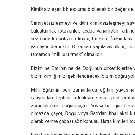
Kimliksizleşen bir topluma biçilecek bir değer de,
Cinsiyetsizleşmeyi ve dahi kimliksizleşmeyi savun
buluşturmak isteyenler, acaba vahametin farkınd
nezdinde kotarılıyor olması, bir kere farkındalık 
yapılıyor demektir. O zaman yapılacak ilk iş, ilgi
tamamen “millileştirmek” olmalıdır.
Bizim ne Batı’nın ne de Doğu’nun çirkefliklerine v
bizim kimliğimizi şekillendirecek, bizim doğru yold
Milli Eğitimin son zamanlarda eğitim yuvasına 
çalışmaları tepkiler olduktan sonra iptal edil
zorunluluğunu doğurmuştur. Yoksa her gün benzer 
olmazsa şayet, Doğu veya Batı’dan ithal aksi kü
olarak verme çabası söz konusu. Hatta kimileri top