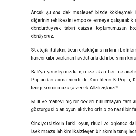
Ancak şu ana dek maalesef bizde kökleşmek istey
diğerinin tehlikesini empoze etmeye çalışarak k
döndürdüysek tabiri caizse toplumumuzun koz
dönüyoruz.
Stratejik ittifakın, ticari ortaklığın sınırlarını bel
hançer gibi saplanan haydutlarla dahi bu sınırı 
Batı’ya yönelişimizde içimize akan her melaneti
Pop’undan sonra şimdi de Korelilerin K-Pop’u, K
hangi sorunumuzu çözecek Allah aşkına?!
Milli ve manevi hiç bir değeri bulunmayan, tam ak
göstergesi olan oyun, aktivitelerin bize nasıl bir f
Cinsiyetsizlerin farklı oyun, ritüel ve eğlence d
isek maazallah kimliksizleşen bir akımla tanışılac