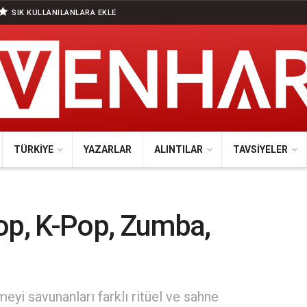
SIK KULLANILANLARA EKLE
TÜRKIYE
YAZARLAR
ALINTILAR
TAVSIYELER
op, K-Pop, Zumba,
eyi savunanları farklı ritüel ve sahne