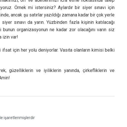
ahlakımızı, örf ve adetlerimizi icra etme noktasında talep
ıyoruz. Örnek mi istersiniz? Aylardır bir siyer sınavı için
inde, ancak şu satırlar yazıldığı zamana kadar bir çok yerle
 siyer sınavı da yarın. Yüzbinden fazla kişinin katılacağı
ahi bunun organizasyonun ne kadar zor olacağını varın siz
 izin var!
’i ifsat için her yolu deniyorlar. Vasıta olanların kimisi belki
, güzelliklerin ve iyiliklerin yanında, çirkefliklerin ve
Amin!
le işaretlenmişlerdir