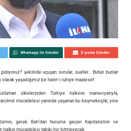
Whatsapp ile Gönder
E-posta Gönder
 gidiyoruz? şeklinde uçuşan sorular, sualler… Bütün bunlar
olarak yaşadığımız bir halet-i ruhiye maalesef.
lüman ülkelerinden Türkiye halkının maneviyatıyla,
varolma’ mücadelesi yanında yaşanan bu keşmekeşlik, yine
zmin, gerek Batı’dan hücuma geçen Kapitalizmin ve
 halkın mücadelesi tabiki hiç bitmeyecek.