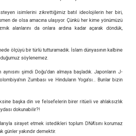
en isimlerini zikrettiğimiz batıl ideolojilerin her biri,
ısmen de olsa amacına ulaşıyor. Çünkü her kime yönümüzü
mik alanlarını da onlara ardına kadar açarak döndük,
irlemede ölçüyü bir türlü tutturamadık. İslam dünyasının kalbine
koruduğumuz söylenemez.
n aynısını şimdi Doğu’dan almaya başladık. Japonların J-
olombiya’nın Zumbası ve Hinduların Yoga’sı… Bunlar bizin
sine başka din ve felsefelerin birer ritüeli ve ahlaksızlık
aydası dokunabilir?!
allarıyla sirayet etmek istedikleri toplum DNA’sını korumaz
ak günler yakındır demektir.