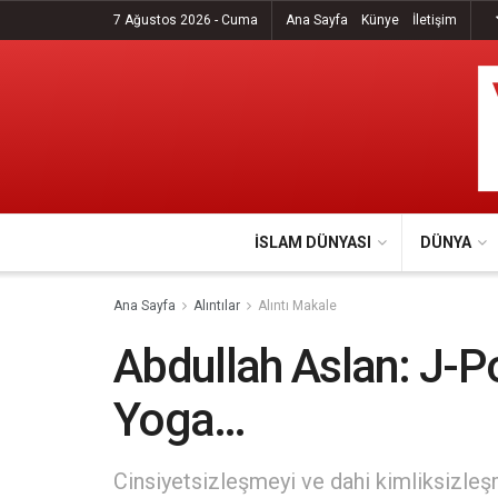
7 Ağustos 2026 - Cuma
Ana Sayfa
Künye
İletişim
İSLAM DÜNYASI
DÜNYA
Ana Sayfa
Alıntılar
Alıntı Makale
Abdullah Aslan: J-P
Yoga…
Cinsiyetsizleşmeyi ve dahi kimliksizleşm